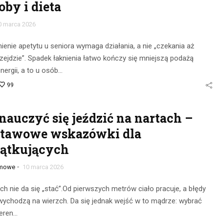
oby i dieta
0 marca 2026
enie apetytu u seniora wymaga działania, a nie „czekania aż
ejdzie”. Spadek łaknienia łatwo kończy się mniejszą podażą
energii, a to u osób…
99
nauczyć się jeździć na nartach –
stawowe wskazówki dla
zątkujących
-
imowe
10 marca 2026
nia na
Obserwacja po
głębokie
ch nie da się „stać”.Od pierwszych metrów ciało pracuje, a błędy
zmroku: jak
ychodzą na wierzch. Da się jednak wejść w to mądrze: wybrać
– jak je
wybrać idealną
teren…