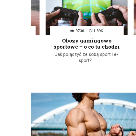
K
9736
1.89K
a plac
Obozy gamingowo
sportowe – o co tu chodzi
 z
Jak połączyć ze sobą sport i e-
Na 
rdziej…
sport?…