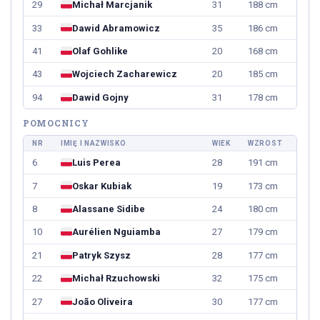
29
Michał Marcjanik
31
188 cm
33
Dawid Abramowicz
35
186 cm
41
Olaf Gohlike
20
168 cm
43
Wojciech Zacharewicz
20
185 cm
94
Dawid Gojny
31
178 cm
POMOCNICY
NR
IMIĘ I NAZWISKO
WIEK
WZROST
6
Luis Perea
28
191 cm
7
Oskar Kubiak
19
173 cm
8
Alassane Sidibe
24
180 cm
10
Aurélien Nguiamba
27
179 cm
21
Patryk Szysz
28
177 cm
22
Michał Rzuchowski
32
175 cm
27
João Oliveira
30
177 cm