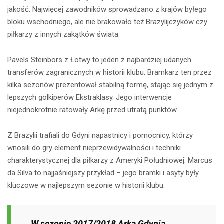
jakość. Najwięcej zawodników sprowadzano z krajów byłego
bloku wschodniego, ale nie brakowało też Brazylijczyków czy
piłkarzy z innych zakątków świata.
Pavels Steinbors z Łotwy to jeden z najbardziej udanych
transferów zagranicznych w historii klubu. Bramkarz ten przez
kilka sezonów prezentował stabilną formę, stając się jednym z
lepszych golkiperów Ekstraklasy. Jego interwencje
niejednokrotnie ratowały Arkę przed utratą punktów.
Z Brazylii trafiali do Gdyni napastnicy i pomocnicy, którzy
wnosili do gry element nieprzewidywalności i techniki
charakterystycznej dla piłkarzy z Ameryki Południowej. Marcus
da Silva to najjaśniejszy przykład – jego bramki i asyty były
kluczowe w najlepszym sezonie w historii klubu.
W sezonie 2017/2018 Arka Gdynia