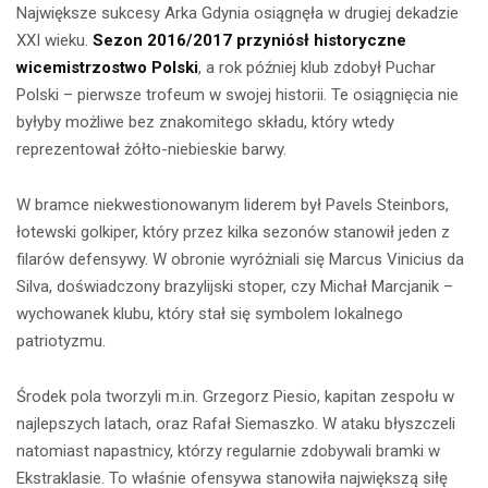
Największe sukcesy Arka Gdynia osiągnęła w drugiej dekadzie
XXI wieku.
Sezon 2016/2017 przyniósł historyczne
wicemistrzostwo Polski
, a rok później klub zdobył Puchar
Polski – pierwsze trofeum w swojej historii. Te osiągnięcia nie
byłyby możliwe bez znakomitego składu, który wtedy
reprezentował żółto-niebieskie barwy.
W bramce niekwestionowanym liderem był Pavels Steinbors,
łotewski golkiper, który przez kilka sezonów stanowił jeden z
filarów defensywy. W obronie wyróżniali się Marcus Vinicius da
Silva, doświadczony brazylijski stoper, czy Michał Marcjanik –
wychowanek klubu, który stał się symbolem lokalnego
patriotyzmu.
Środek pola tworzyli m.in. Grzegorz Piesio, kapitan zespołu w
najlepszych latach, oraz Rafał Siemaszko. W ataku błyszczeli
natomiast napastnicy, którzy regularnie zdobywali bramki w
Ekstraklasie. To właśnie ofensywa stanowiła największą siłę