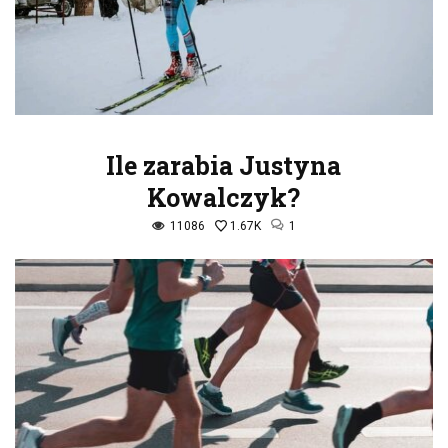
Ile zarabia Justyna
Kowalczyk?
11086
1.67K
1