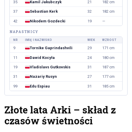
35
Kamil Jakubczyk
21
182 cm
37
Sebastian Kerk
32
182 cm
42
Nikodem Gozdecki
19
—
NAPASTNICY
NR
IMIĘ I NAZWISKO
WIEK
WZROST
9
Tornike Gaprindashvili
29
171 cm
11
Dawid Kocyła
24
180 cm
19
Vladislavs Gutkovskis
31
187 cm
31
Nazariy Rusyn
27
177 cm
99
Edu Espiau
31
185 cm
Złote lata Arki – skład z
czasów świetności