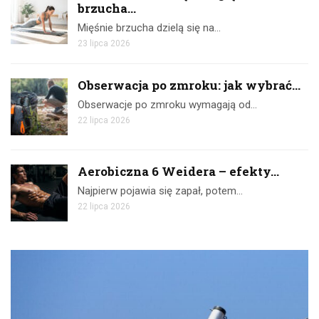
brzucha...
Mięśnie brzucha dzielą się na…
23 lipca 2026
Obserwacja po zmroku: jak wybrać...
Obserwacje po zmroku wymagają od…
22 lipca 2026
Aerobiczna 6 Weidera – efekty...
Najpierw pojawia się zapał, potem…
22 lipca 2026