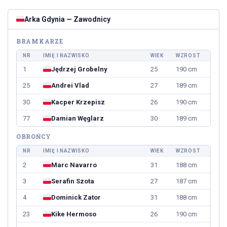
Arka Gdynia — Zawodnicy
BRAMKARZE
NR
IMIĘ I NAZWISKO
WIEK
WZROST
1
Jędrzej Grobelny
25
190 cm
25
Andrei Vlad
27
189 cm
30
Kacper Krzepisz
26
190 cm
77
Damian Węglarz
30
189 cm
OBROŃCY
NR
IMIĘ I NAZWISKO
WIEK
WZROST
2
Marc Navarro
31
188 cm
3
Serafin Szota
27
187 cm
4
Dominick Zator
31
188 cm
23
Kike Hermoso
26
190 cm