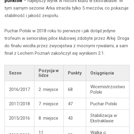
punktów
– najlepszy wynik w historii klubu w Ekstraklasie. W
tym samym sezonie Arka straciła tylko 5 meczów, co pokazuje
stabilność i jakość zespołu.
Puchar Polski w 2018 roku to pierwsze i jak dotąd jedyne
trofeum w seniorskiej piłce klubowej zdobyte przez Arkę. Droga
do finału wiodła przez zwycięstwa z mocnymi rywalami, a sam
finał z Lechem Poznań zakończył się wynikiem 2:1.
Pozycja w
Sezon
Punkty
Osiągnięcia
lidze
Wicemistrzostwo
2016/2017
2. miejsce
68
Polski
2017/2018
7. miejsce
47
Puchar Polski
Stabilizacja w
2015/2016
8. miejsce
43
Ekstraklasie
11.
Walka o