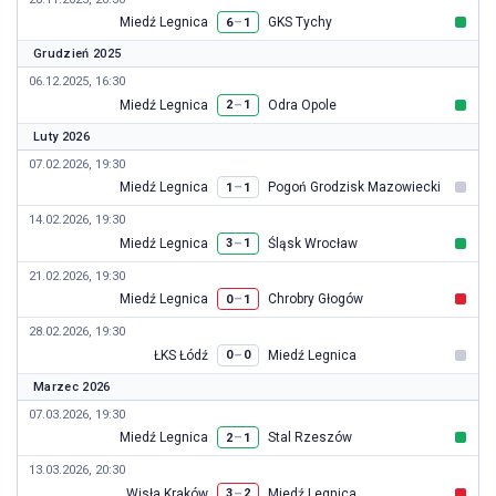
Miedź Legnica
GKS Tychy
–
6
1
Grudzień 2025
06.12.2025, 16:30
Miedź Legnica
Odra Opole
–
2
1
Luty 2026
07.02.2026, 19:30
Miedź Legnica
Pogoń Grodzisk Mazowiecki
–
1
1
14.02.2026, 19:30
Miedź Legnica
Śląsk Wrocław
–
3
1
21.02.2026, 19:30
Miedź Legnica
Chrobry Głogów
–
0
1
28.02.2026, 19:30
ŁKS Łódź
Miedź Legnica
–
0
0
Marzec 2026
07.03.2026, 19:30
Miedź Legnica
Stal Rzeszów
–
2
1
13.03.2026, 20:30
Wisła Kraków
Miedź Legnica
–
3
2