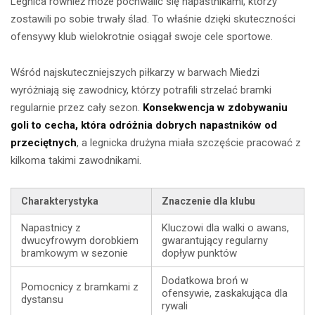
Legnica również może pochwalić się napastnikami, którzy
zostawili po sobie trwały ślad. To właśnie dzięki skuteczności
ofensywy klub wielokrotnie osiągał swoje cele sportowe.
Wśród najskuteczniejszych piłkarzy w barwach Miedzi
wyróżniają się zawodnicy, którzy potrafili strzelać bramki
regularnie przez cały sezon.
Konsekwencja w zdobywaniu
goli to cecha, która odróżnia dobrych napastników od
przeciętnych
, a legnicka drużyna miała szczęście pracować z
kilkoma takimi zawodnikami.
Charakterystyka
Znaczenie dla klubu
Napastnicy z
Kluczowi dla walki o awans,
dwucyfrowym dorobkiem
gwarantujący regularny
bramkowym w sezonie
dopływ punktów
Dodatkowa broń w
Pomocnicy z bramkami z
ofensywie, zaskakująca dla
dystansu
rywali