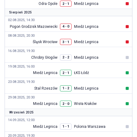
Odra Opole
Miedź Legnica
–
2
1
Sierpień 2025
02.08.2025, 14:30
Pogoń Grodzisk Mazowiecki
Miedź Legnica
–
4
0
08.08.2025, 20:30
Śląsk Wrocław
Miedź Legnica
–
3
1
16.08.2025, 19:30
Chrobry Głogów
Miedź Legnica
–
2
2
19.08.2025, 16:00
Miedź Legnica
ŁKS Łódź
–
2
1
23.08.2025, 19:30
Stal Rzeszów
Miedź Legnica
–
1
2
29.08.2025, 20:30
Miedź Legnica
Wisła Kraków
–
2
0
Wrzesień 2025
14.09.2025, 12:00
Miedź Legnica
Polonia Warszawa
–
1
1
20.09.2025, 19:30