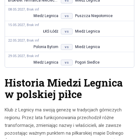
Bruk-Bet Termalica Nieciecza
Miedź Legnica
vs
08.05.2027, Brak inf
Miedź Legnica
Puszcza Niepołomice
vs
15.05.2027, Brak inf
ŁKS Łódź
Miedź Legnica
vs
22.05.2027, Brak inf
Polonia Bytom
Miedź Legnica
vs
29.05.2027, Brak inf
Miedź Legnica
Pogoń Siedlce
vs
Historia Miedzi Legnica
w polskiej piłce
Klub z Legnicy ma swoją genezę w tradycjach górniczych
regionu. Przez lata funkcjonowania przechodził różne
transformacje, zmieniając nazwy i właścicieli, ale zawsze
pozostając ważnym punktem na piłkarskiej mapie Dolnego