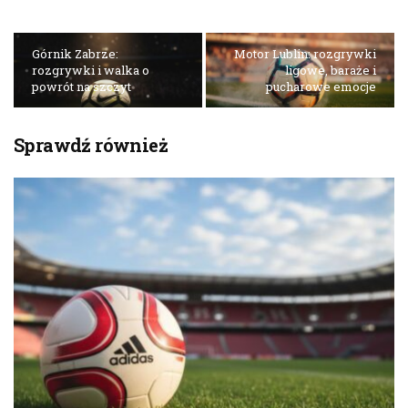
Górnik Zabrze:
Motor Lublin: rozgrywki
rozgrywki i walka o
ligowe, baraże i
powrót na szczyt
pucharowe emocje
Sprawdź również