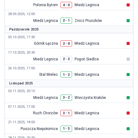
Polonia Bytom
Miedź Legnica
–
4
0
28.09.2025, 12:00
Miedź Legnica
Znicz Pruszków
–
2
1
Październik 2025
05.10.2025, 17:30
Górnik Łęczna
Miedź Legnica
–
2
0
17.10.2025, 20:30
Miedź Legnica
Pogoń Siedlce
–
2
2
26.10.2025, 17:00
Stal Mielec
Miedź Legnica
–
1
2
Listopad 2025
02.11.2025, 20:15
Miedź Legnica
Wieczysta Kraków
–
3
2
07.11.2025, 17:00
Ruch Chorzów
Miedź Legnica
–
3
1
21.11.2025, 18:00
Puszcza Niepołomice
Miedź Legnica
–
1
3
28.11.2025, 20:30