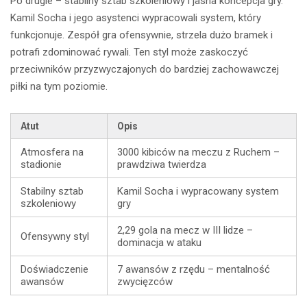
Po drugie – stabilny sztab szkoleniowy i jasna koncepcja gry.
Kamil Socha i jego asystenci wypracowali system, który
funkcjonuje. Zespół gra ofensywnie, strzela dużo bramek i
potrafi zdominować rywali. Ten styl może zaskoczyć
przeciwników przyzwyczajonych do bardziej zachowawczej
piłki na tym poziomie.
Atut
Opis
Atmosfera na
3000 kibiców na meczu z Ruchem –
stadionie
prawdziwa twierdza
Stabilny sztab
Kamil Socha i wypracowany system
szkoleniowy
gry
2,29 gola na mecz w III lidze –
Ofensywny styl
dominacja w ataku
Doświadczenie
7 awansów z rzędu – mentalność
awansów
zwycięzców