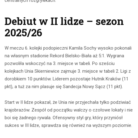
centralnych rozgrywkach.
Debiut w II lidze – sezon
2025/26
W meczu 6. kolejki podopieczni Kamila Sochy wysoko pokonali
na własnym stadionie Rekord Bielsko-Biała aż 5:1. Wygrana
pozwoliła wskoczyć na 3. miejsce w tabeli. Po sześciu
kolejkach Unia Skierniewice zajmuje 3. miejsce w tabeli 2. Ligi z
dorobkiem 10 punktów. Liderem pozostaje Hutnik Kraków (11
pkt), a tuż za nim plasuje się Sandecja Nowy Sącz (11 pkt).
Start w II lidze pokazał, że Unia nie przyjechała tylko podziwiać
krajobrazów. Zespół od początku walczy o czołowe lokaty i nie
boi się żadnego rywala. Ofensywny styl gry, który przyniósł
sukces w III lidze, sprawdza się również na wyższym poziomie.