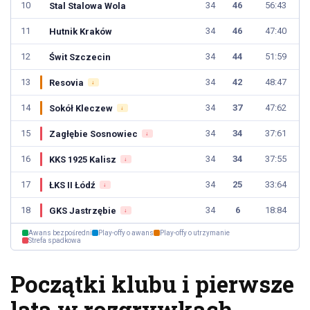
10
34
46
56:43
Stal Stalowa Wola
11
34
46
47:40
Hutnik Kraków
12
34
44
51:59
Świt Szczecin
13
34
42
48:47
Resovia
↓
14
34
37
47:62
Sokół Kleczew
↓
15
34
34
37:61
Zagłębie Sosnowiec
↓
16
34
34
37:55
KKS 1925 Kalisz
↓
17
34
25
33:64
ŁKS II Łódź
↓
18
34
6
18:84
GKS Jastrzębie
↓
Awans bezpośredni
Play-offy o awans
Play-offy o utrzymanie
Strefa spadkowa
Początki klubu i pierwsze
lata w rozgrywkach