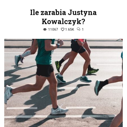
Ile zarabia Justyna
Kowalczyk?
11067
1.65K
1