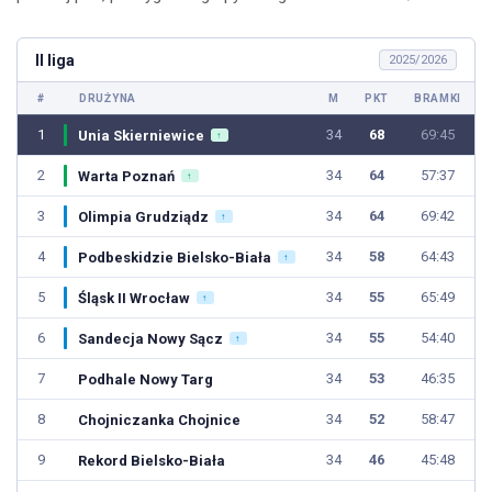
II liga
2025/2026
#
DRUŻYNA
M
PKT
BRAMKI
1
34
68
69:45
Unia Skierniewice
↑
2
34
64
57:37
Warta Poznań
↑
3
34
64
69:42
Olimpia Grudziądz
↑
4
34
58
64:43
Podbeskidzie Bielsko-Biała
↑
5
34
55
65:49
Śląsk II Wrocław
↑
6
34
55
54:40
Sandecja Nowy Sącz
↑
7
34
53
46:35
Podhale Nowy Targ
8
34
52
58:47
Chojniczanka Chojnice
9
34
46
45:48
Rekord Bielsko-Biała