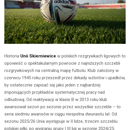
Historia
Unii Skierniewice
w polskich rozgrywkach ligowych to
opowieść o spektakularnym powrocie z najniższych szczebli
rozgrywkowych na centralną mapę futbolu. Klub założony w
czerwcu 1945 roku przeszedł przez dekady wzlotów i upadków,
by ostatecznie zapisać się jako jeden z najbardziej
imponujących przykładów systematycznej pracy nad
odbudową. Od reaktywacji w klasie B w 2013 roku klub
awansował sezon po sezonie przez wszystkie szczeble – to
seria siedmiu awansów w ciągu niespełna dwunastu lat. Od
sezonu 2025/26 Unia występuje w II lidze, trzecim szczeblu
polskiej piłki, po wygraniu grupy I III ligi w sezonie 2024/25.