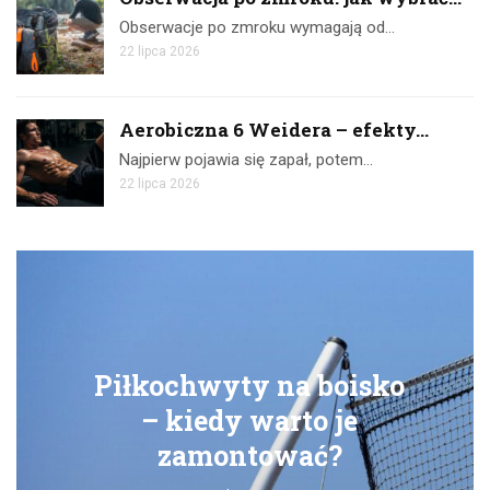
Obserwacje po zmroku wymagają od…
22 lipca 2026
Aerobiczna 6 Weidera – efekty...
Najpierw pojawia się zapał, potem…
22 lipca 2026
boisko
Ćwiczenia z taśma
o je
skuteczny trenin
ć?
domu