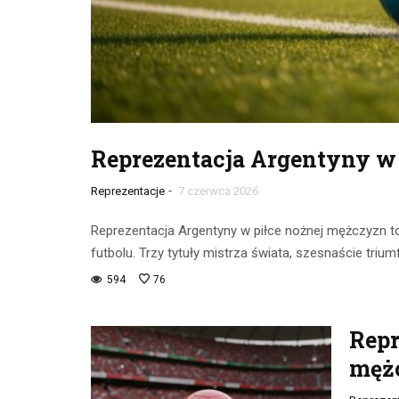
Reprezentacja Argentyny w
-
Reprezentacje
7 czerwca 2026
Reprezentacja Argentyny w piłce nożnej mężczyzn to
futbolu. Trzy tytuły mistrza świata, szesnaście tri
594
76
Repr
męż