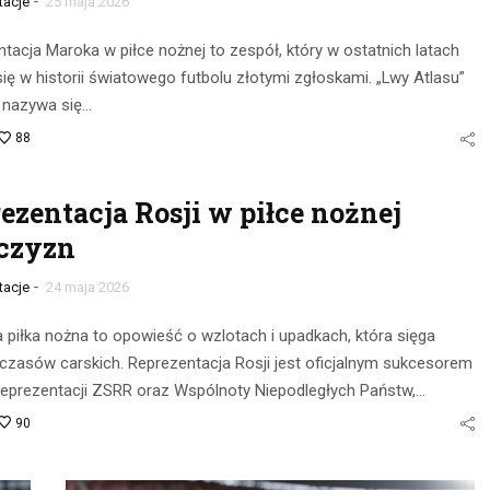
-
tacje
25 maja 2026
tacja Maroka w piłce nożnej to zespół, który w ostatnich latach
się w historii światowego futbolu złotymi zgłoskami. „Lwy Atlasu”
 nazywa się…
88
ezentacja Rosji w piłce nożnej
czyzn
-
tacje
24 maja 2026
 piłka nożna to opowieść o wzlotach i upadkach, która sięga
czasów carskich. Reprezentacja Rosji jest oficjalnym sukcesorem
 reprezentacji ZSRR oraz Wspólnoty Niepodległych Państw,…
90