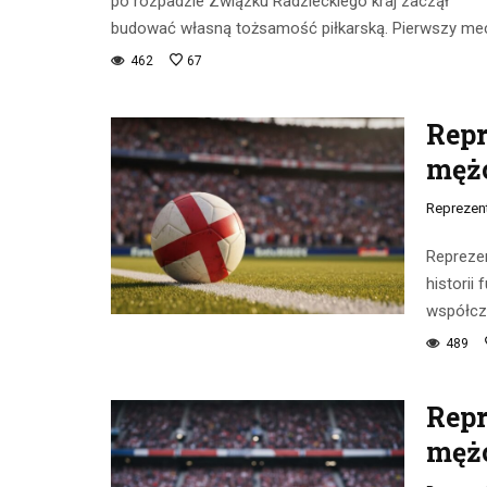
po rozpadzie Związku Radzieckiego kraj zaczął
budować własną tożsamość piłkarską. Pierwszy me
462
67
Repr
męż
Reprezen
Reprezen
historii
współcze
489
Repr
męż