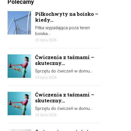
Polecamy
Piłkochwyty na boisko –
kiedy...
Piłka wypadająca poza teren
boiska…
29 lipca 2026
Ćwiczenia z taśmami –
skuteczny...
Sprzętu do ćwiczeń w domu…
24 lipca 2026
Ćwiczenia z taśmami –
skuteczny...
Sprzętu do ćwiczeń w domu…
23 lipca 2026