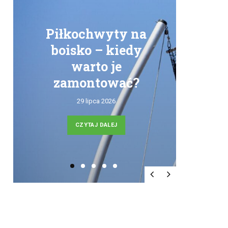
Piłkochwyty na
boisko – kiedy
warto je
zamontować?
tr
29 lipca 2026
CZYTAJ DALEJ