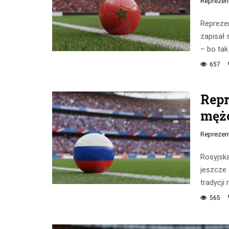
Reprezen
Reprezen
zapisał 
– bo tak
657
Repr
męż
Reprezen
Rosyjska
jeszcze 
tradycji
565