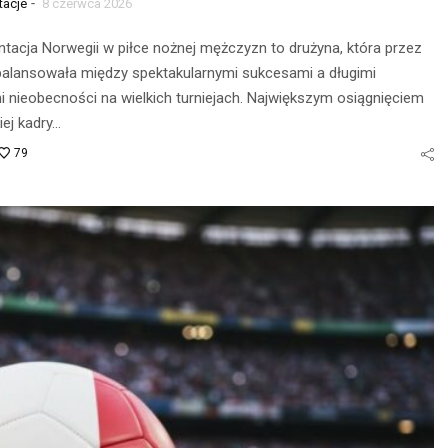
-
tacje
8 czerwca 2026
nia na
tacja Norwegii w piłce nożnej mężczyzn to drużyna, która przez
Obserwacja po
balansowała między spektakularnymi sukcesami a długimi
głębokie
zmroku: jak
 nieobecności na wielkich turniejach. Największym osiągnięciem
– jak je
wybrać idealną
ej kadry…
awnie
lornetkę w teren?
79
ywać?
22 lipca 2026
ca 2026
CZYTAJ DALEJ
 DALEJ