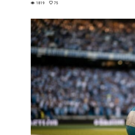
1819
75