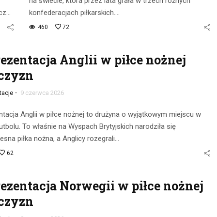
na świecie, która przez lata grała w trzech różnych
cz…
konfederacjach piłkarskich.…
460
72
ezentacja Anglii w piłce nożnej
czyzn
-
tacje
9 czerwca 2026
tacja Anglii w piłce nożnej to drużyna o wyjątkowym miejscu w
 futbolu. To właśnie na Wyspach Brytyjskich narodziła się
sna piłka nożna, a Anglicy rozegrali…
62
ezentacja Norwegii w piłce nożnej
czyzn