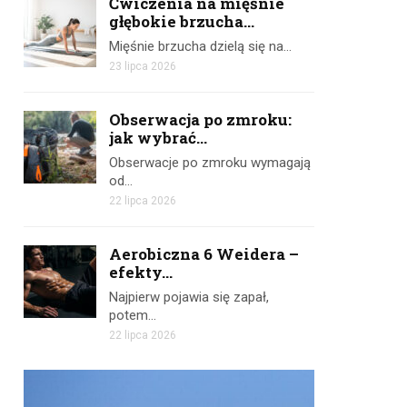
Ćwiczenia na mięśnie
głębokie brzucha...
Mięśnie brzucha dzielą się na…
23 lipca 2026
Obserwacja po zmroku:
jak wybrać...
Obserwacje po zmroku wymagają
od…
22 lipca 2026
Aerobiczna 6 Weidera –
efekty...
Najpierw pojawia się zapał,
potem…
22 lipca 2026