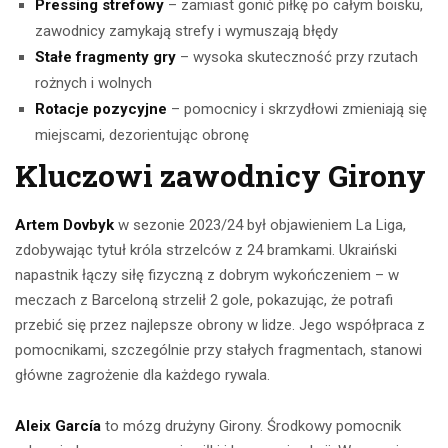
Pressing strefowy
– zamiast gonić piłkę po całym boisku,
zawodnicy zamykają strefy i wymuszają błędy
Stałe fragmenty gry
– wysoka skuteczność przy rzutach
rożnych i wolnych
Rotacje pozycyjne
– pomocnicy i skrzydłowi zmieniają się
miejscami, dezorientując obronę
Kluczowi zawodnicy Girony
Artem Dovbyk
w sezonie 2023/24 był objawieniem La Liga,
zdobywając tytuł króla strzelców z 24 bramkami. Ukraiński
napastnik łączy siłę fizyczną z dobrym wykończeniem – w
meczach z Barceloną strzelił 2 gole, pokazując, że potrafi
przebić się przez najlepsze obrony w lidze. Jego współpraca z
pomocnikami, szczególnie przy stałych fragmentach, stanowi
główne zagrożenie dla każdego rywala.
Aleix García
to mózg drużyny Girony. Środkowy pomocnik