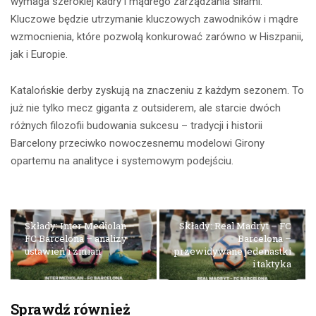
wymaga szerokiej kadry i mądrego zarządzania siłami.
Kluczowe będzie utrzymanie kluczowych zawodników i mądre
wzmocnienia, które pozwolą konkurować zarówno w Hiszpanii,
jak i Europie.
Katalońskie derby zyskują na znaczeniu z każdym sezonem. To
już nie tylko mecz giganta z outsiderem, ale starcie dwóch
różnych filozofii budowania sukcesu – tradycji i historii
Barcelony przeciwko nowoczesnemu modelowi Girony
opartemu na analityce i systemowym podejściu.
Składy: Inter Mediolan –
Składy: Real Madryt – FC
FC Barcelona – analizy
Barcelona –
ustawień i zmian
przewidywane jedenastki
i taktyka
Sprawdź również