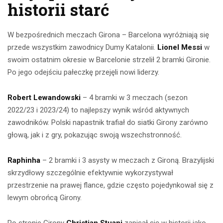
historii starć
W bezpośrednich meczach Girona – Barcelona wyróżniają się
przede wszystkim zawodnicy Dumy Katalonii.
Lionel Messi
w
swoim ostatnim okresie w Barcelonie strzelił 2 bramki Gironie.
Po jego odejściu pałeczkę przejęli nowi liderzy.
Robert Lewandowski
– 4 bramki w 3 meczach (sezon
2022/23 i 2023/24) to najlepszy wynik wśród aktywnych
zawodników. Polski napastnik trafiał do siatki Girony zarówno
głową, jak i z gry, pokazując swoją wszechstronność.
Raphinha
– 2 bramki i 3 asysty w meczach z Gironą. Brazylijski
skrzydłowy szczególnie efektywnie wykorzystywał
przestrzenie na prawej flance, gdzie często pojedynkował się z
lewym obrońcą Girony.
Po stronie Girony
Christian Stuani
zapisał się w historii jako