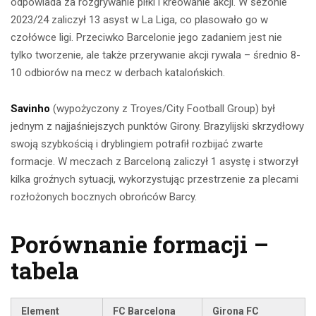
odpowiada za rozgrywanie piłki i kreowanie akcji. W sezonie
2023/24 zaliczył 13 asyst w La Liga, co plasowało go w
czołówce ligi. Przeciwko Barcelonie jego zadaniem jest nie
tylko tworzenie, ale także przerywanie akcji rywala – średnio 8-
10 odbiorów na mecz w derbach katalońskich.
Savinho
(wypożyczony z Troyes/City Football Group) był
jednym z najjaśniejszych punktów Girony. Brazylijski skrzydłowy
swoją szybkością i dryblingiem potrafił rozbijać zwarte
formacje. W meczach z Barceloną zaliczył 1 asystę i stworzył
kilka groźnych sytuacji, wykorzystując przestrzenie za plecami
rozłożonych bocznych obrońców Barcy.
Porównanie formacji –
tabela
Element
FC Barcelona
Girona FC