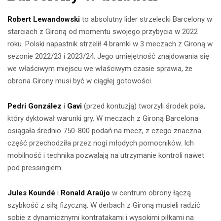
Robert Lewandowski
to absolutny lider strzelecki Barcelony w
starciach z Gironą od momentu swojego przybycia w 2022
roku. Polski napastnik strzelił 4 bramki w 3 meczach z Gironą w
sezonie 2022/23 i 2023/24. Jego umiejętność znajdowania się
we właściwym miejscu we właściwym czasie sprawia, że
obrona Girony musi być w ciągłej gotowości.
Pedri González
i
Gavi
(przed kontuzją) tworzyli środek pola,
który dyktował warunki gry. W meczach z Gironą Barcelona
osiągała średnio 750-800 podań na mecz, z czego znaczna
część przechodziła przez nogi młodych pomocników. Ich
mobilność i technika pozwalają na utrzymanie kontroli nawet
pod pressingiem.
Jules Koundé
i
Ronald Araújo
w centrum obrony łączą
szybkość z siłą fizyczną. W derbach z Gironą musieli radzić
sobie z dynamicznymi kontratakami i wysokimi piłkami na