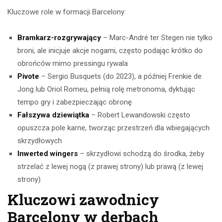
Kluczowe role w formacji Barcelony:
Bramkarz-rozgrywający
– Marc-André ter Stegen nie tylko
broni, ale inicjuje akcje nogami, często podając krótko do
obrońców mimo pressingu rywala
Pivote
– Sergio Busquets (do 2023), a później Frenkie de
Jong lub Oriol Romeu, pełnią rolę metronoma, dyktując
tempo gry i zabezpieczając obronę
Fałszywa dziewiątka
– Robert Lewandowski często
opuszcza pole karne, tworząc przestrzeń dla wbiegających
skrzydłowych
Inwerted wingers
– skrzydłowi schodzą do środka, żeby
strzelać z lewej nogą (z prawej strony) lub prawą (z lewej
strony)
Kluczowi zawodnicy
Barcelony w derbach