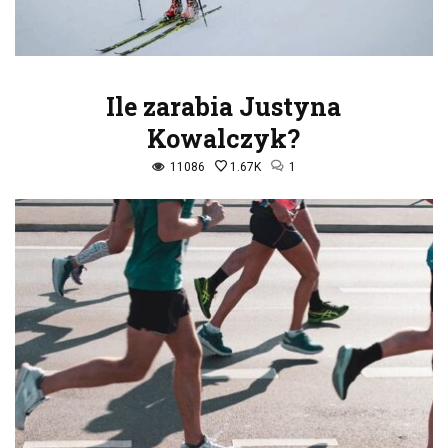
Ile zarabia Justyna
Kowalczyk?
11086
1.67K
1