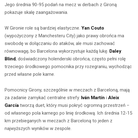
Jego średnia 90-95 podań na mecz w derbach z Gironą
pokazuje skalę zaangażowania.
W Gironie role są bardziej elastyczne.
Yan Couto
(wypożyczony z Manchesteru City) jako prawy obrońca ma
swobodę w dołączaniu do ataków, ale musi zachować
równowagę, bo Barcelona wykorzystuje każdą lukę.
Daley
Blind
, doświadczony holenderski obrońca, często pełni rolę
trzeciego środkowego pomocnika przy rozegraniu, wychodząc
przed własne pole karne.
Pomocnicy Girony, szczególnie w meczach z Barceloną, mają
za zadanie zamykać centralne strefy.
Iván Martín
i
Aleix
García
tworzą duet, który musi pokryć ogromną przestrzeń –
od własnego pola karnego po linię środkową. Ich średnia 12-15
km przebieganych w meczach z Barceloną to jeden z
najwyższych wyników w zespole.