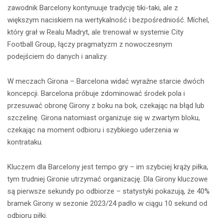
zawodnik Barcelony kontynuuje tradycję tiki-taki, ale z
większym naciskiem na wertykalność i bezpośredniość. Míchel,
który grał w Realu Madryt, ale trenował w systemie City
Football Group, łączy pragmatyzm z nowoczesnym
podejściem do danych i analizy.
W meczach Girona – Barcelona widać wyraźne starcie dwóch
koncepcji. Barcelona próbuje zdominować środek pola i
przesuwać obronę Girony z boku na bok, czekając na błąd lub
szczelinę. Girona natomiast organizuje się w zwartym bloku,
czekając na moment odbioru i szybkiego uderzenia w
kontrataku.
Kluczem dla Barcelony jest tempo gry – im szybciej krąży piłka,
tym trudniej Gironie utrzymać organizację. Dla Girony kluczowe
są pierwsze sekundy po odbiorze – statystyki pokazują, że 40%
bramek Girony w sezonie 2023/24 padło w ciągu 10 sekund od
odbioru piłki.