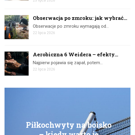
23 lipca 2026
Obserwacja po zmroku: jak wybrać...
Obserwacje po zmroku wymagają od…
22 lipca 2026
Aerobiczna 6 Weidera – efekty...
Najpierw pojawia się zapał, potem…
22 lipca 2026
oisko
Ćwiczenia z taśmam
je
skuteczny trening