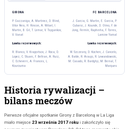
FC BARCELONA
GIRONA
GIRONA
FC BARCELONA
P. Gazzaniga
P. Gazzaniga, A. Martinez, D. Blind,
J. Garcia, G. Martin, E. Garcia, P.
13
Vitor Reis, H. Rincon, A. Witsel, I.
Cubarsi, J. Kounde, D. Olmo, F. de
A. Martinez
D. Blind
Vitor Reis
H. Rincon
Martin, B. Gil, T. Lemar, V. Tsygankov,
Jong, Fermín, Raphinha, F. Torres,
4
17
12
2
V. Vanat
Lamine Yamal
A. Witsel
I. Martin
Ławka rezerwowych:
Ławka rezerwowych:
20
23
R. Blanco, V. Krapyvtsov, J. Roca, D.
W. Szczesny, D. Kochen, J. Cancelo,
B. Gil
T. Lemar
V. Tsygankov
Lopez, C. Stuani, F. Beltran, A. Ruiz,
A. Balde, R. Araujo, R. Lewandowski,
21
11
15
C. Echeverri, A. Frances, L.
M. Casado, R. Bardghji, M. Bernal, T.
V. Vanat
Kourouma
Marques
19
Historia rywalizacji –
Raphinha
F. Torres
Lamine Yamal
11
7
10
bilans meczów
D. Olmo
F. de Jong
Fermín
20
21
16
G. Martin
E. Garcia
P. Cubarsi
J. Kounde
Pierwsze oficjalne spotkanie Girony z Barceloną w La Liga
18
24
5
23
miało miejsce
23 września 2017 roku
i zakończyło się
J. Garcia