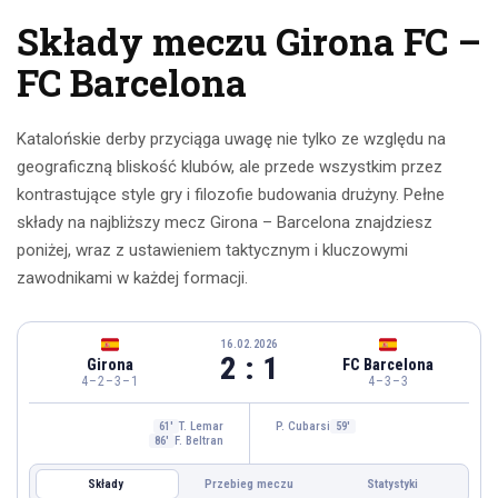
Składy meczu Girona FC –
FC Barcelona
Katalońskie derby przyciąga uwagę nie tylko ze względu na
geograficzną bliskość klubów, ale przede wszystkim przez
kontrastujące style gry i filozofie budowania drużyny. Pełne
składy na najbliższy mecz Girona – Barcelona znajdziesz
poniżej, wraz z ustawieniem taktycznym i kluczowymi
zawodnikami w każdej formacji.
16.02.2026
2 : 1
Girona
FC Barcelona
4–2–3–1
4–3–3
T. Lemar
P. Cubarsi
61'
59'
F. Beltran
86'
Składy
Przebieg meczu
Statystyki