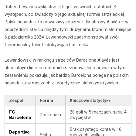
Robert Lewandowski strzelił 5 goli w swoich ostatnich 4
występach, co świadczy o jego aktualnej formie strzeleckiej.
Polski napastnik to prawdziwy koszmar dla obrony Alavés – w
poprzednim starciu między tymi drużynami, które miało miejsce
6 października 2024, Lewandowski zademonstrował swój
fenomenalny talent zdobywając hat-tricka.
Lewandowski w rankingu strzelców Barcelona Alavés jest
absolutnym liderem ostatnich sezonów. Jego pozycja w tym
zestawieniu pokazuje, jak bardzo Barcelona polega na polskim
napastniku w meczach z teoretycznie słabszymi rywalami.
Zespół
Forma
Kluczowe statystyki
FC
20 goli w 5 meczach, seria 4
Doskonała
Barcelona
zwycięstw
Brak czystego konta w 10
Deportivo
Słaba
meczach, walka o