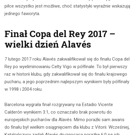
piłce wszystko jest możliwe, choć statystyki wyraźnie wskazują
jednego faworyta.
Finał Copa del Rey 2017 –
wielki dzień Alavés
7 lutego 2017 roku Alavés zakwalifikował się do finału Copa del
Rey po wyeliminowaniu Celty Vigo w półfinale. To był pierwszy
raz w historii klubu, gdy zakwalifikował się do finału krajowego
pucharu, a jego poprzednim najlepszym wynikiem były półfinały
w 1998 i 2004 roku.
Barcelona wygrała finał rozgrywany na Estadio Vicente
Calderón wynikiem 3:1, co oznaczało brak powrotu do
europejskich pucharów dla Alavés. Mimo porażki sam awans
do finału był wielkim osiągnięciem dla klubu z Vitorii. Wcześniej,
Katalończycy zadali Alavés druzgocącą porażkę 6:0 na ich