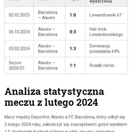
wydarzenia
Barcelona
02.02.2025
1:0
Lewandowski 61′
– Alavés
Alavés –
Hat-trick
06.10.2024
0:3
Barcelona
Lewandowskiego
Alavés –
Dominacja
03.02.2024
1:3
Barcelona
posiadania 64%
Sezon
Alavés –
1:1
Rzadki remis
2020/21
Barcelona
Analiza statystyczna
meczu z lutego 2024
Mecz między Deportivo Alavés a FC Barcelona, który odbył się
3 lutego 2024 roku, zakończył się zwycięstwem gości wynikiem
1:3, doskonale ilustruje różnice w stylu gry obu zespołów.