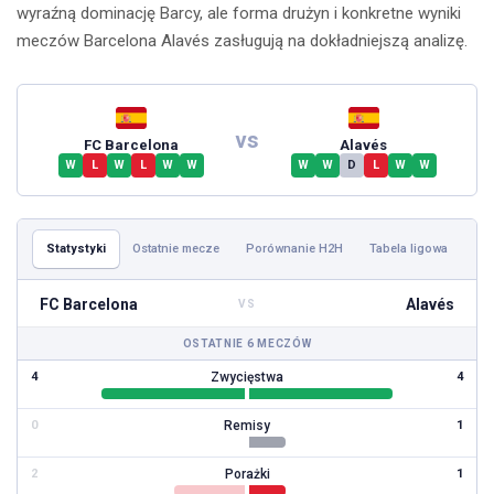
wyraźną dominację Barcy, ale forma drużyn i konkretne wyniki
meczów Barcelona Alavés zasługują na dokładniejszą analizę.
vs
FC Barcelona
Alavés
W
L
W
L
W
W
W
W
D
L
W
W
Statystyki
Ostatnie mecze
Porównanie H2H
Tabela ligowa
FC Barcelona
Alavés
VS
OSTATNIE 6 MECZÓW
Zwycięstwa
4
4
Remisy
0
1
Porażki
2
1