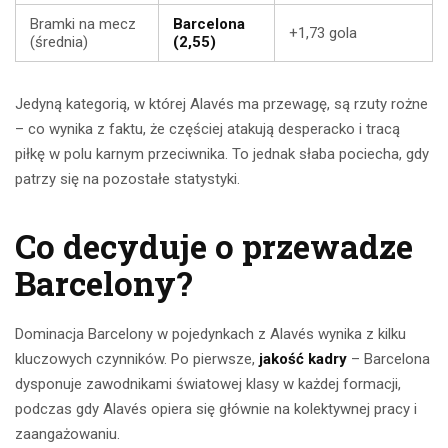
Bramki na mecz
Barcelona
+1,73 gola
(średnia)
(2,55)
Jedyną kategorią, w której Alavés ma przewagę, są rzuty rożne
– co wynika z faktu, że częściej atakują desperacko i tracą
piłkę w polu karnym przeciwnika. To jednak słaba pociecha, gdy
patrzy się na pozostałe statystyki.
Co decyduje o przewadze
Barcelony?
Dominacja Barcelony w pojedynkach z Alavés wynika z kilku
kluczowych czynników. Po pierwsze,
jakość kadry
– Barcelona
dysponuje zawodnikami światowej klasy w każdej formacji,
podczas gdy Alavés opiera się głównie na kolektywnej pracy i
zaangażowaniu.