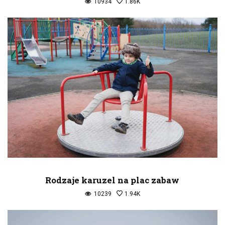
10934
1.86K
Rodzaje karuzel na plac zabaw
10239
1.94K