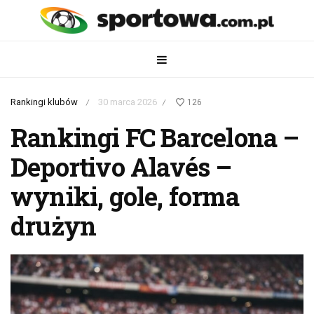
Rankingi klubów
30 marca 2026
126
/
/
Rankingi FC Barcelona –
Deportivo Alavés –
wyniki, gole, forma
drużyn