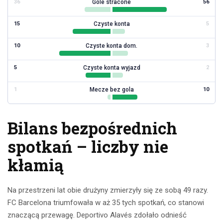
Gole stracone
36
56
Czyste konta
15
5
Czyste konta dom.
10
3
Czyste konta wyjazd
5
2
Mecze bez gola
1
10
Bilans bezpośrednich
spotkań – liczby nie
kłamią
Na przestrzeni lat obie drużyny zmierzyły się ze sobą 49 razy.
FC Barcelona triumfowała w aż 35 tych spotkań, co stanowi
znaczącą przewagę. Deportivo Alavés zdołało odnieść