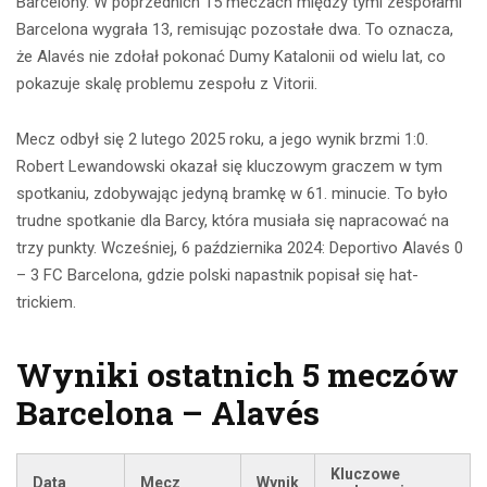
Barcelony. W poprzednich 15 meczach między tymi zespołami
Barcelona wygrała 13, remisując pozostałe dwa. To oznacza,
że Alavés nie zdołał pokonać Dumy Katalonii od wielu lat, co
pokazuje skalę problemu zespołu z Vitorii.
Mecz odbył się 2 lutego 2025 roku, a jego wynik brzmi 1:0.
Robert Lewandowski okazał się kluczowym graczem w tym
spotkaniu, zdobywając jedyną bramkę w 61. minucie. To było
trudne spotkanie dla Barcy, która musiała się napracować na
trzy punkty. Wcześniej, 6 października 2024: Deportivo Alavés 0
– 3 FC Barcelona, gdzie polski napastnik popisał się hat-
trickiem.
Wyniki ostatnich 5 meczów
Barcelona – Alavés
Kluczowe
Data
Mecz
Wynik