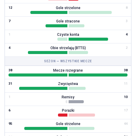
Gole strzelone
12
8
Gole stracone
7
3
Czyste konta
1
4
Obie strzelają (BTTS)
4
2
SEZON — WSZYSTKIE MECZE
Mecze rozegrane
38
38
Zwycięstwa
31
11
Remisy
1
10
Porażki
6
17
Gole strzelone
95
44