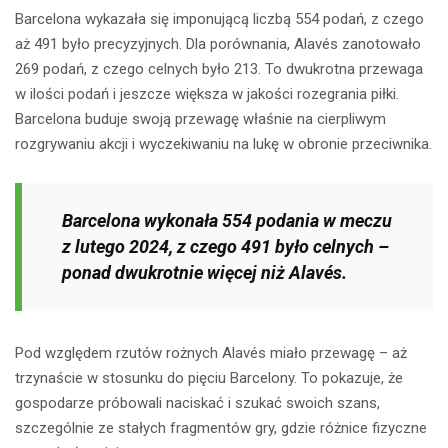
Barcelona wykazała się imponującą liczbą 554 podań, z czego
aż 491 było precyzyjnych. Dla porównania, Alavés zanotowało
269 podań, z czego celnych było 213. To dwukrotna przewaga
w ilości podań i jeszcze większa w jakości rozegrania piłki.
Barcelona buduje swoją przewagę właśnie na cierpliwym
rozgrywaniu akcji i wyczekiwaniu na lukę w obronie przeciwnika.
Barcelona wykonała 554 podania w meczu
z lutego 2024, z czego 491 było celnych –
ponad dwukrotnie więcej niż Alavés.
Pod względem rzutów rożnych Alavés miało przewagę – aż
trzynaście w stosunku do pięciu Barcelony. To pokazuje, że
gospodarze próbowali naciskać i szukać swoich szans,
szczególnie ze stałych fragmentów gry, gdzie różnice fizyczne