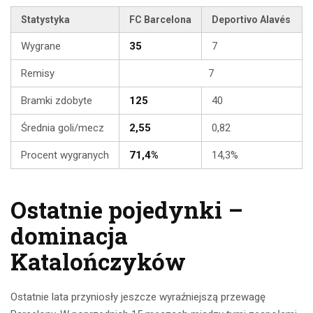
Statystyka
FC Barcelona
Deportivo Alavés
Wygrane
35
7
Remisy
7
Bramki zdobyte
125
40
Średnia goli/mecz
2,55
0,82
Procent wygranych
71,4%
14,3%
Ostatnie pojedynki –
dominacja
Katalończyków
Ostatnie lata przyniosły jeszcze wyraźniejszą przewagę