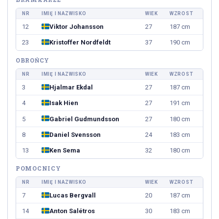
NR
IMIĘ I NAZWISKO
WIEK
WZROST
12
Viktor Johansson
27
187 cm
23
Kristoffer Nordfeldt
37
190 cm
OBROŃCY
NR
IMIĘ I NAZWISKO
WIEK
WZROST
3
Hjalmar Ekdal
27
187 cm
4
Isak Hien
27
191 cm
5
Gabriel Gudmundsson
27
180 cm
8
Daniel Svensson
24
183 cm
13
Ken Sema
32
180 cm
POMOCNICY
NR
IMIĘ I NAZWISKO
WIEK
WZROST
7
Lucas Bergvall
20
187 cm
14
Anton Salétros
30
183 cm