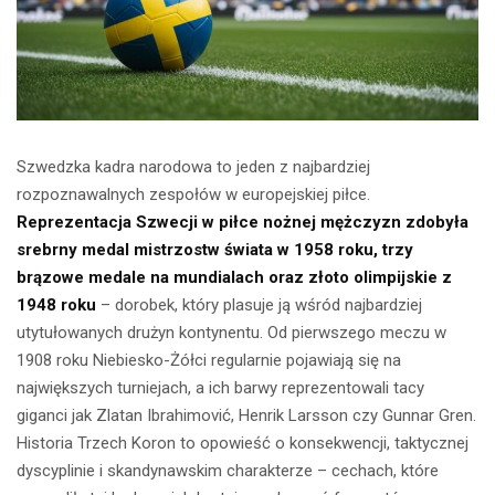
Szwedzka kadra narodowa to jeden z najbardziej
rozpoznawalnych zespołów w europejskiej piłce.
Reprezentacja Szwecji w piłce nożnej mężczyzn zdobyła
srebrny medal mistrzostw świata w 1958 roku, trzy
brązowe medale na mundialach oraz złoto olimpijskie z
1948 roku
– dorobek, który plasuje ją wśród najbardziej
utytułowanych drużyn kontynentu. Od pierwszego meczu w
1908 roku Niebiesko-Żółci regularnie pojawiają się na
największych turniejach, a ich barwy reprezentowali tacy
giganci jak Zlatan Ibrahimović, Henrik Larsson czy Gunnar Gren.
Historia Trzech Koron to opowieść o konsekwencji, taktycznej
dyscyplinie i skandynawskim charakterze – cechach, które