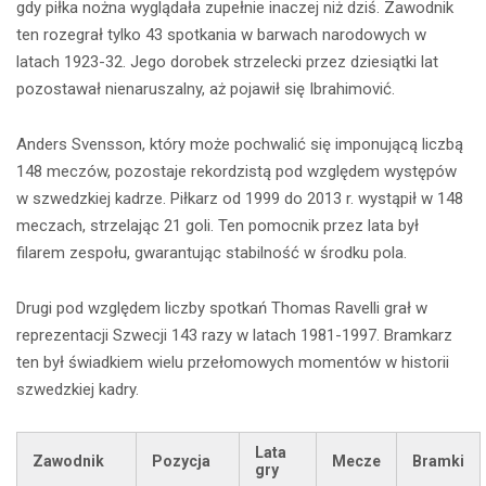
gdy piłka nożna wyglądała zupełnie inaczej niż dziś. Zawodnik
ten rozegrał tylko 43 spotkania w barwach narodowych w
latach 1923-32. Jego dorobek strzelecki przez dziesiątki lat
pozostawał nienaruszalny, aż pojawił się Ibrahimović.
Anders Svensson, który może pochwalić się imponującą liczbą
148 meczów, pozostaje rekordzistą pod względem występów
w szwedzkiej kadrze. Piłkarz od 1999 do 2013 r. wystąpił w 148
meczach, strzelając 21 goli. Ten pomocnik przez lata był
filarem zespołu, gwarantując stabilność w środku pola.
Drugi pod względem liczby spotkań Thomas Ravelli grał w
reprezentacji Szwecji 143 razy w latach 1981-1997. Bramkarz
ten był świadkiem wielu przełomowych momentów w historii
szwedzkiej kadry.
Lata
Zawodnik
Pozycja
Mecze
Bramki
gry