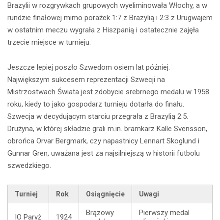
Brazylii w rozgrywkach grupowych wyeliminowała Włochy, a w
rundzie finałowej mimo porażek 1:7 z Brazylią i 2:3 z Urugwajem
w ostatnim meczu wygrała z Hiszpanią i ostatecznie zajęła
trzecie miejsce w turnieju.
Jeszcze lepiej poszło Szwedom osiem lat później.
Największym sukcesem reprezentacji Szwecji na
Mistrzostwach Świata jest zdobycie srebrnego medalu w 1958
roku, kiedy to jako gospodarz turnieju dotarła do finału.
Szwecja w decydującym starciu przegrała z Brazylią 2:5.
Drużyna, w której składzie grali m.in. bramkarz Kalle Svensson,
obrońca Orvar Bergmark, czy napastnicy Lennart Skoglund i
Gunnar Gren, uważana jest za najsilniejszą w historii futbolu
szwedzkiego.
Turniej
Rok
Osiągnięcie
Uwagi
Brązowy
Pierwszy medal
IO Paryż
1924