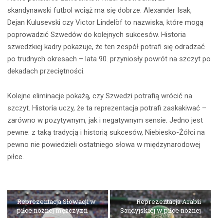
skandynawski futbol wciąż ma się dobrze. Alexander Isak,
Dejan Kulusevski czy Victor Lindelöf to nazwiska, które mogą
poprowadzić Szwedów do kolejnych sukcesów. Historia
szwedzkiej kadry pokazuje, że ten zespół potrafi się odradzać
po trudnych okresach – lata 90. przyniosły powrót na szczyt po
dekadach przeciętności.
Kolejne eliminacje pokażą, czy Szwedzi potrafią wrócić na
szczyt. Historia uczy, że ta reprezentacja potrafi zaskakiwać –
zarówno w pozytywnym, jak i negatywnym sensie. Jedno jest
pewne: z taką tradycją i historią sukcesów, Niebiesko-Żółci na
pewno nie powiedzieli ostatniego słowa w międzynarodowej
piłce.
Reprezentacja Słowacji w
Reprezentacja Arabii
piłce nożnej mężczyzn
Saudyjskiej w piłce nożnej