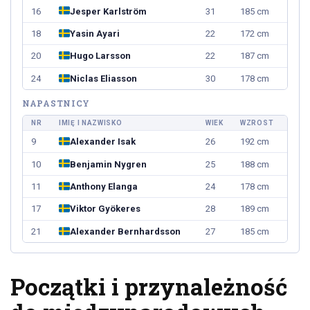
16
Jesper Karlström
31
185 cm
18
Yasin Ayari
22
172 cm
20
Hugo Larsson
22
187 cm
24
Niclas Eliasson
30
178 cm
NAPASTNICY
NR
IMIĘ I NAZWISKO
WIEK
WZROST
9
Alexander Isak
26
192 cm
10
Benjamin Nygren
25
188 cm
11
Anthony Elanga
24
178 cm
17
Viktor Gyökeres
28
189 cm
21
Alexander Bernhardsson
27
185 cm
Początki i przynależność