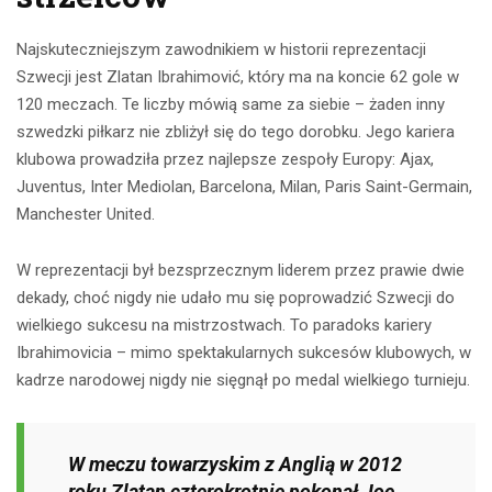
Najskuteczniejszym zawodnikiem w historii reprezentacji
Szwecji jest Zlatan Ibrahimović, który ma na koncie 62 gole w
120 meczach. Te liczby mówią same za siebie – żaden inny
szwedzki piłkarz nie zbliżył się do tego dorobku. Jego kariera
klubowa prowadziła przez najlepsze zespoły Europy: Ajax,
Juventus, Inter Mediolan, Barcelona, Milan, Paris Saint-Germain,
Manchester United.
W reprezentacji był bezsprzecznym liderem przez prawie dwie
dekady, choć nigdy nie udało mu się poprowadzić Szwecji do
wielkiego sukcesu na mistrzostwach. To paradoks kariery
Ibrahimovicia – mimo spektakularnych sukcesów klubowych, w
kadrze narodowej nigdy nie sięgnął po medal wielkiego turnieju.
W meczu towarzyskim z Anglią w 2012
roku Zlatan czterokrotnie pokonał Joe