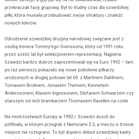
przekraczali fazę grupową. Był to trudny czas dla szwedzkiej
piłki, która musiała przebudować swoje struktury i znaleźć
nowych liderów.
Odrodzenie szwedzkiej drużyny narodowej związane jest z
osobą trenera Tommy’ego Svenssona, który od 1991 roku
przez sześć lat był selekcjonerem reprezentacji. Najpierw
Szwedzi bardzo dobrze zaprezentowali się na Euro 1992 – tam
po raz pierwszy pokazało się nowe pokolenie piłkarzy
urodzonych w drugiej połowie lat 60. z Martinem Dahlinem,
Tomasem Brolinem, Jonasem Thernem, Kennetem
Anderssonem, Klasem Ingessonem, Stefanem Schwarzem czy
starszym od nich bramkarzem Thomasem Ravellim na czele.
Na mistrzostwach Europy w 1992 r. Szwedzi doszli do
półfinału, w którym przegrali z Niemcami 2:3, a meczu o trzecie
miejsce nie rozegrano. To był dopiero debiut szwedzkiej kadry