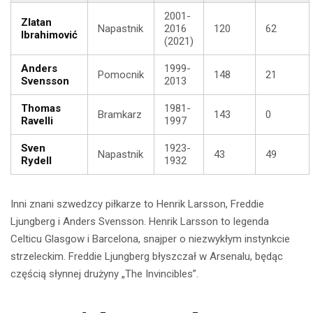
2001-
Zlatan
Napastnik
2016
120
62
Ibrahimović
(2021)
Anders
1999-
Pomocnik
148
21
Svensson
2013
Thomas
1981-
Bramkarz
143
0
Ravelli
1997
Sven
1923-
Napastnik
43
49
Rydell
1932
Inni znani szwedzcy piłkarze to Henrik Larsson, Freddie
Ljungberg i Anders Svensson. Henrik Larsson to legenda
Celticu Glasgow i Barcelona, snajper o niezwykłym instynkcie
strzeleckim. Freddie Ljungberg błyszczał w Arsenalu, będąc
częścią słynnej drużyny „The Invincibles”.