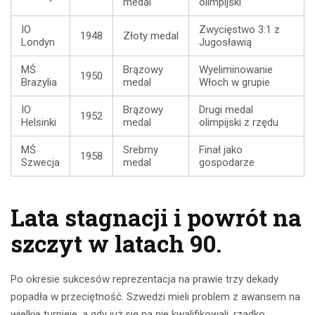
medal
olimpijski
IO
Zwycięstwo 3:1 z
1948
Złoty medal
Londyn
Jugosławią
MŚ
Brązowy
Wyeliminowanie
1950
Brazylia
medal
Włoch w grupie
IO
Brązowy
Drugi medal
1952
Helsinki
medal
olimpijski z rzędu
MŚ
Srebrny
Finał jako
1958
Szwecja
medal
gospodarze
Lata stagnacji i powrót na
szczyt w latach 90.
Po okresie sukcesów reprezentacja na prawie trzy dekady
popadła w przeciętność. Szwedzi mieli problem z awansem na
wielkie turnieje, a gdy już się na nie kwalifikowali, rzadko