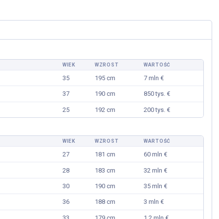
CZYTAJ DALEJ
 DALEJ
WIEK
WZROST
WARTOŚĆ
35
195 cm
7 mln €
37
190 cm
850 tys. €
25
192 cm
200 tys. €
WIEK
WZROST
WARTOŚĆ
27
181 cm
60 mln €
28
183 cm
32 mln €
30
190 cm
35 mln €
36
188 cm
3 mln €
33
179 cm
1,2 mln €