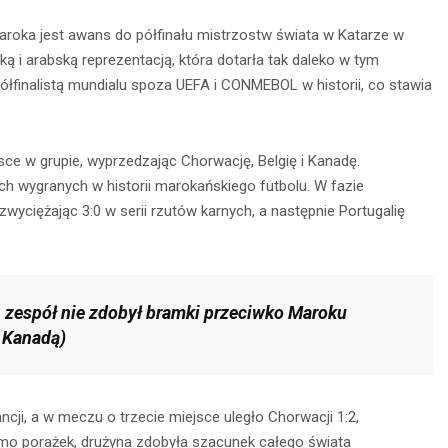
Maroka jest awans do półfinału mistrzostw świata w Katarze w
ką i arabską reprezentacją, która dotarła tak daleko w tym
ółfinalistą mundialu spoza UEFA i CONMEBOL w historii, co stawia
ce w grupie, wyprzedzając Chorwację, Belgię i Kanadę.
ch wygranych w historii marokańskiego futbolu. W fazie
wyciężając 3:0 w serii rzutów karnych, a następnie Portugalię
 zespół nie zdobył bramki przeciwko Maroku
 Kanadą)
ncji, a w meczu o trzecie miejsce uległo Chorwacji 1:2,
imo porażek, drużyna zdobyła szacunek całego świata