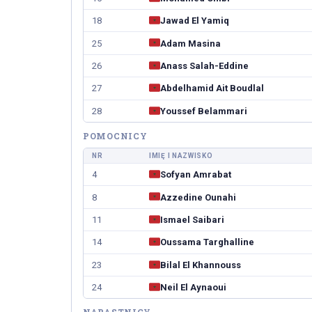
18
Jawad El Yamiq
25
Adam Masina
26
Anass Salah-Eddine
27
Abdelhamid Ait Boudlal
28
Youssef Belammari
POMOCNICY
NR
IMIĘ I NAZWISKO
4
Sofyan Amrabat
8
Azzedine Ounahi
11
Ismael Saibari
14
Oussama Targhalline
23
Bilal El Khannouss
24
Neil El Aynaoui