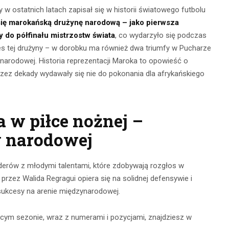
 w ostatnich latach zapisał się w historii światowego futbolu
się marokańską drużynę narodową – jako pierwsza
y do półfinału mistrzostw świata
, co wydarzyło się podczas
es tej drużyny – w dorobku ma również dwa triumfy w Pucharze
ynarodowej. Historia reprezentacji Maroka to opowieść o
 przez dekady wydawały się nie do pokonania dla afrykańskiego
 w piłce nożnej –
nia na
y narodowej
Obserwacja po
głębokie
zmroku: jak
– jak je
iderów z młodymi talentami, które zdobywają rozgłos w
wybrać idealną
przez Walida Regragui opiera się na solidnej defensywie i
awnie
lornetkę w teren?
sukcesy na arenie międzynarodowej.
ywać?
22 lipca 2026
żącym sezonie, wraz z numerami i pozycjami, znajdziesz w
ca 2026