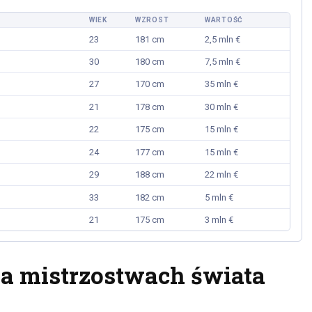
WIEK
WZROST
WARTOŚĆ
23
181 cm
2,5 mln €
30
180 cm
7,5 mln €
27
170 cm
35 mln €
21
178 cm
30 mln €
22
175 cm
15 mln €
24
177 cm
15 mln €
29
188 cm
22 mln €
33
182 cm
5 mln €
21
175 cm
3 mln €
na mistrzostwach świata