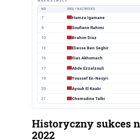
NAPASTNICY
NR
IMIĘ I NAZWISKO
7
Hamza Igamane
9
Soufiane Rahimi
10
Brahim Díaz
13
Eliesse Ben Seghir
16
Ilias Akhomach
17
Abde Ezzalzouli
19
Youssef En-Nesyri
20
Ayoub El Kaabi
21
Chemsdine Talbi
Historyczny sukces 
2022