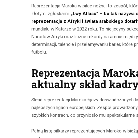
Reprezentacja Maroka w piłce nożnej to zespół, który
złotymi zgłoskami.
„Lwy Atlasu” – bo tak nazywa 
reprezentacja z Afryki i świata arabskiego dotarł
mundialu w Katarze w 2022 roku. To nie jedyny sukc
Narodów Afryki oraz liczne rekordy na arenie międz
determinacji, talencie i przełamywaniu barier, które
futbolu.
Reprezentacja Maroka
Ćwicze
aktualny skład kadr
Ćwiczenia z
mięśnie 
taśmami –
brzucha 
Skład reprezentacji Maroka łączy doświadczonych l
skuteczny
najlepszych ligach europejskich. Zespół prowadzony 
popr
trening w domu
szybkich kontrach, co przyniosło mu spektakularne 
wykon
23 lipca 2026
Pełną listę piłkarzy reprezentujących Maroko w bie
23 lip