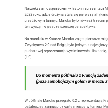
Największym osiągnięciem w historii reprezentacji 
2022 roku, gdzie drużyna stała się pierwszą afrykańs
prestiżowym turnieju. Maroko było również trzecim p
ten wyczyn w jeszcze szerszej perspektywie.
Na mundialu w Katarze Maroko zajęło pierwsze miejs
Zwycięstwo 2:0 nad Belgią było jednym z największy
pucharowej reprezentacja wyeliminowała Hiszpanię, z
(1:0).
Do momentu półfinału z Francją żaden
(poza samobójczym golem w meczu z
W półfinale Maroko przegrało 0:2 z reprezentacją Fra
ostatecznie zajmując czwarte miejsce w turnieju. M