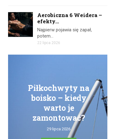
Aerobiczna 6 Weidera –
efekty...
Najpierw pojawia się zapał,
potem…
22 lipca 2026
Piłkochwyty na
boisko – kiedy
warto je
zamontować?
tr
29 lipca 2026