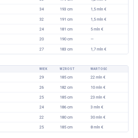
34
193 cm
1,5 mln €
32
191 cm
1,5 mln €
24
181 cm
5 mln €
20
190 cm
—
27
183 cm
1,7 mln €
WIEK
WZROST
WARTOŚĆ
29
185 cm
22 mln €
26
182 cm
10 mln €
25
185 cm
23 mln €
24
186 cm
3 mln €
22
180 cm
30 mln €
25
185 cm
8 mln €