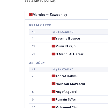
zestawieniu poniżej.
CZYTAJ DALEJ
CZYTAJ
Maroko — Zawodnicy
BRAMKARZE
NR
IMIĘ I NAZWISKO
1
Yassine Bounou
12
Munir El Kajoui
22
El Mehdi Al Harrar
OBROŃCY
NR
IMIĘ I NAZWISKO
2
Achraf Hakimi
3
Noussair Mazraoui
5
Nayef Aguerd
6
Romain Saïss
15
Mohamed Chibi