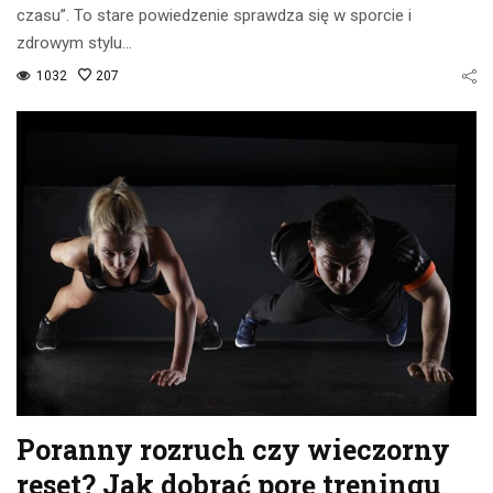
czasu”. To stare powiedzenie sprawdza się w sporcie i
zdrowym stylu…
1032
207
Poranny rozruch czy wieczorny
reset? Jak dobrać porę treningu