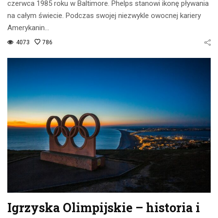
czerwca 1985 roku w Baltimore. Phelps stanowi ikonę pływania
na całym świecie. Podczas swojej niezwykle owocnej kariery
Amerykanin…
4073
786
Igrzyska Olimpijskie – historia i