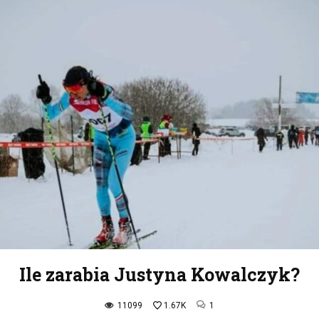
Ile zarabia Justyna Kowalczyk?
11099
1.67K
1