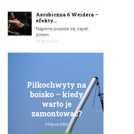
Aerobiczna 6 Weidera –
efekty...
Najpierw pojawia się zapał,
potem…
22 lipca 2026
Piłkochwyty na
boisko – kiedy
warto je
zamontować?
tr
29 lipca 2026