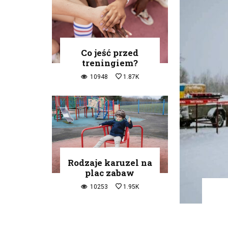
Co jeść przed
treningiem?
10948
1.87K
Rodzaje karuzel na
plac zabaw
10253
1.95K