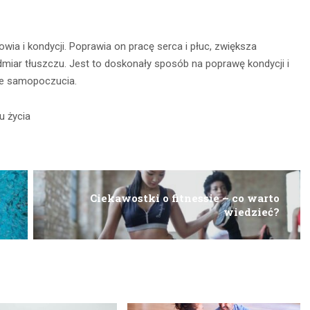
CZYTAJ DALEJ
 DALEJ
wia i kondycji. Poprawia on pracę serca i płuc, zwiększa
miar tłuszczu. Jest to doskonały sposób na poprawę kondycji i
nie samopoczucia.
u życia
Ciekawostki o fitnessie – co warto
wiedzieć?