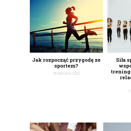
Jak rozpocząć przygodę ze
Siła 
sportem?
wsp
trening
18 stycznia 2022
rela
2