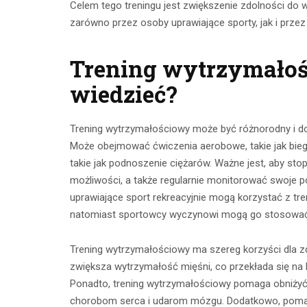
Celem tego treningu jest zwiększenie zdolności do 
zarówno przez osoby uprawiające sporty, jak i prze
Trening wytrzymałoś
wiedzieć?
Trening wytrzymałościowy może być różnorodny i d
Może obejmować ćwiczenia aerobowe, takie jak biega
takie jak podnoszenie ciężarów. Ważne jest, aby st
Ćwicze
możliwości, a także regularnie monitorować swoje p
Ćwiczenia z
uprawiające sport rekreacyjnie mogą korzystać z tr
mięśnie 
taśmami –
natomiast sportowcy wyczynowi mogą go stosować
brzucha 
skuteczny
popr
Trening wytrzymałościowy ma szereg korzyści dla 
trening w domu
wykon
zwiększa wytrzymałość mięśni, co przekłada się na
Ponadto, trening wytrzymałościowy pomaga obniżyć p
23 lipca 2026
23 lip
chorobom serca i udarom mózgu. Dodatkowo, pomaga 