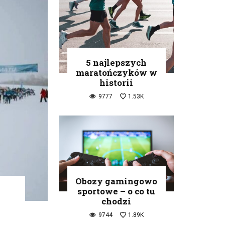
5 najlepszych
maratończyków w
historii
9777
1.53K
Obozy gamingowo
sportowe – o co tu
chodzi
9744
1.89K