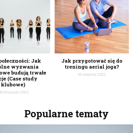
społeczności: Jak
Jak przygotować się do
ólne wyzwania
treningu aerial joga?
owe budują trwałe
30 sierpnia 2022
cje (Case study
klubowe)
8 listopada 2025
Popularne tematy