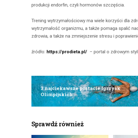
produkcji endorfin, czyli hormonów szczęścia.
CZYTAJ DALEJ
CZYTAJ
Trening wytrzymałościowy ma wiele korzyści dla zdro
wytrzymałość organizmu, a także pomaga spalić nad
zdrowia, a także na zmniejszenie stresu i poprawie
źródło:
https://prodieta.pl/
– portal o zdrowym styl
3 najciekawsze postacie Igrzysk
Olimpijskich
Sprawdź również