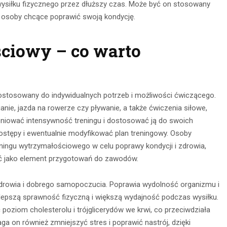
wysiłku fizycznego przez dłuższy czas. Może być on stosowany
z osoby chcące poprawić swoją kondycję.
ciowy – co warto
ostosowany do indywidualnych potrzeb i możliwości ćwiczącego.
nie, jazda na rowerze czy pływanie, a także ćwiczenia siłowe,
opniować intensywność treningu i dostosować ją do swoich
nia na
ostępy i ewentualnie modyfikować plan treningowy. Osoby
Obserwacja po
eningu wytrzymałościowego w celu poprawy kondycji i zdrowia,
głębokie
zmroku: jak
 jako element przygotowań do zawodów.
– jak je
wybrać idealną
awnie
zdrowia i dobrego samopoczucia. Poprawia wydolność organizmu i
lornetkę w teren?
ywać?
 lepszą sprawność fizyczną i większą wydajność podczas wysiłku.
oziom cholesterolu i trójglicerydów we krwi, co przeciwdziała
22 lipca 2026
ca 2026
on również zmniejszyć stres i poprawić nastrój, dzięki