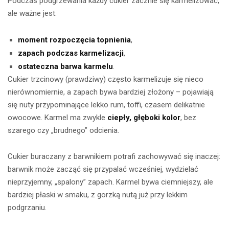
Podczas podgrzewania każdy cukier zacznie się karmelizować,
ale ważne jest:
moment rozpoczęcia topnienia
,
zapach podczas karmelizacji
,
ostateczna barwa karmelu
.
Cukier trzcinowy (prawdziwy) często karmelizuje się nieco
nierównomiernie, a zapach bywa bardziej złożony – pojawiają
się nuty przypominające lekko rum, toffi, czasem delikatnie
owocowe. Karmel ma zwykle
ciepły, głęboki kolor
, bez
szarego czy „brudnego” odcienia.
Cukier buraczany z barwnikiem potrafi zachowywać się inaczej:
barwnik może zacząć się przypalać wcześniej, wydzielać
nieprzyjemny, „spalony” zapach. Karmel bywa ciemniejszy, ale
bardziej płaski w smaku, z gorzką nutą już przy lekkim
podgrzaniu.