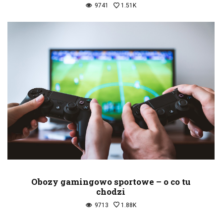
9741
1.51K
Obozy gamingowo sportowe – o co tu
chodzi
9713
1.88K