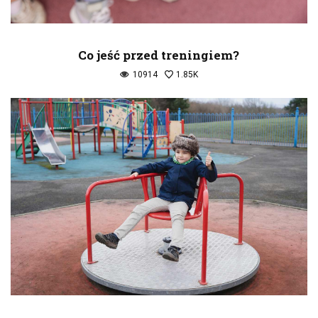
Co jeść przed treningiem?
10914
1.85K