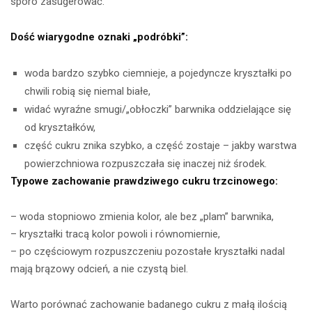
sporo zasugerować.
Dość wiarygodne oznaki „podróbki”:
woda bardzo szybko ciemnieje, a pojedyncze kryształki po
chwili robią się niemal białe,
widać wyraźne smugi/„obłoczki” barwnika oddzielające się
od kryształków,
część cukru znika szybko, a część zostaje – jakby warstwa
powierzchniowa rozpuszczała się inaczej niż środek.
Typowe zachowanie prawdziwego cukru trzcinowego:
– woda stopniowo zmienia kolor, ale bez „plam” barwnika,
– kryształki tracą kolor powoli i równomiernie,
– po częściowym rozpuszczeniu pozostałe kryształki nadal
mają brązowy odcień, a nie czystą biel.
Warto porównać zachowanie badanego cukru z małą ilością