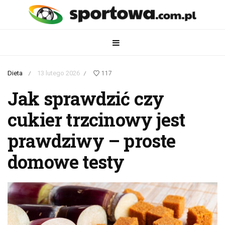
Dieta
13 lutego 2026
117
/
/
Jak sprawdzić czy
cukier trzcinowy jest
prawdziwy – proste
domowe testy