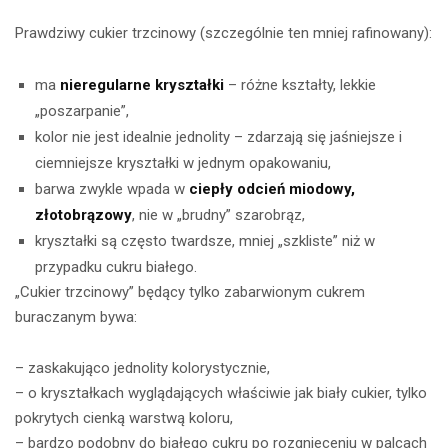
Prawdziwy cukier trzcinowy (szczególnie ten mniej rafinowany):
ma
nieregularne kryształki
– różne kształty, lekkie
„poszarpanie”,
kolor nie jest idealnie jednolity – zdarzają się jaśniejsze i
ciemniejsze kryształki w jednym opakowaniu,
barwa zwykle wpada w
ciepły odcień miodowy,
złotobrązowy
, nie w „brudny” szarobrąz,
kryształki są często twardsze, mniej „szkliste” niż w
przypadku cukru białego.
„Cukier trzcinowy” będący tylko zabarwionym cukrem
buraczanym bywa:
– zaskakująco jednolity kolorystycznie,
– o kryształkach wyglądających właściwie jak biały cukier, tylko
pokrytych cienką warstwą koloru,
– bardzo podobny do białego cukru po rozgnieceniu w palcach