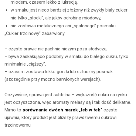
miodem, czasem lekko z lukrecją,
w smaku jest nieco bardziej złożony niż zwykły biały cukier –
nie tylko „słodki”, ale jakby odrobinę miodowy,
nie zostawia metalicznego ani „spalonego” posmaku.
„Cukier trzcinowy” zabarwiony:
– często prawie nie pachnie niczym poza słodyczą,
– bywa zaskakująco podobny w smaku do białego cukru, tylko
minimalnie „cięższy”,
– czasem zostawia lekko gorzki lub sztuczny posmak
(szczególnie przy mocno barwionych wersjach).
Oczywiście, sprawa jest subtelna – większość cukru na rynku
jest oczyszczona, więc aromaty melasy są i tak dość delikatne.
Mimo to
porównanie dwóch marek „łeb w łeb”
często
ujawnia, który produkt jest bliższy prawdziwemu cukrowi
trzcinowemu.