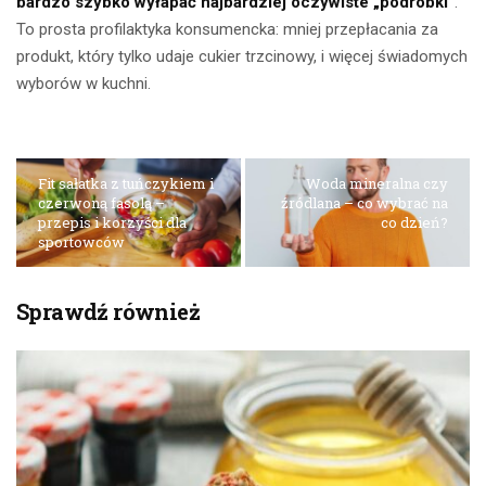
bardzo szybko wyłapać najbardziej oczywiste „podróbki”
.
To prosta profilaktyka konsumencka: mniej przepłacania za
produkt, który tylko udaje cukier trzcinowy, i więcej świadomych
wyborów w kuchni.
Fit sałatka z tuńczykiem i
Woda mineralna czy
czerwoną fasolą –
źródlana – co wybrać na
przepis i korzyści dla
co dzień?
sportowców
Sprawdź również