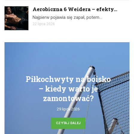
Aerobiczna 6 Weidera – efekty...
Najpierw pojawia się zapał, potem…
22 lipca 2026
Piłkochwyty na boisko
– kiedy warto je
zamontować?
29 lipca 2026
CZYTAJ DALEJ