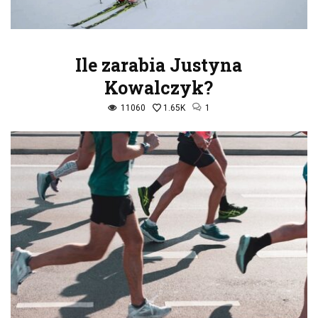
Ile zarabia Justyna
Kowalczyk?
11060
1.65K
1