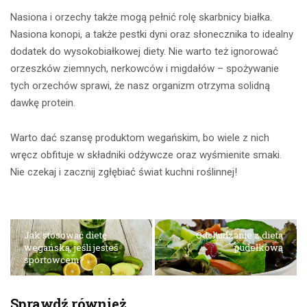
Nasiona i orzechy także mogą pełnić rolę skarbnicy białka.
Nasiona konopi, a także pestki dyni oraz słonecznika to idealny
dodatek do wysokobiałkowej diety. Nie warto też ignorować
orzeszków ziemnych, nerkowców i migdałów – spożywanie
tych orzechów sprawi, że nasz organizm otrzyma solidną
dawkę protein.
Warto dać szansę produktom wegańskim, bo wiele z nich
wręcz obfituje w składniki odżywcze oraz wyśmienite smaki.
Nie czekaj i zacznij zgłębiać świat kuchni roślinnej!
Jak stosować dietę
Odchudzanie z dietą
wegańską, jeśli jesteś
pudełkową
sportowcem?
Sprawdź również