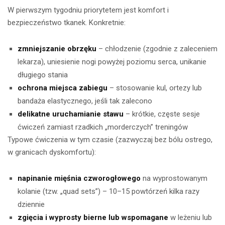
W pierwszym tygodniu priorytetem jest komfort i
bezpieczeństwo tkanek. Konkretnie:
zmniejszanie obrzęku
– chłodzenie (zgodnie z zaleceniem
lekarza), uniesienie nogi powyżej poziomu serca, unikanie
długiego stania
ochrona miejsca zabiegu
– stosowanie kul, ortezy lub
bandaża elastycznego, jeśli tak zalecono
delikatne uruchamianie stawu
– krótkie, częste sesje
ćwiczeń zamiast rzadkich „morderczych” treningów
Typowe ćwiczenia w tym czasie (zazwyczaj bez bólu ostrego,
w granicach dyskomfortu):
napinanie mięśnia czworogłowego
na wyprostowanym
kolanie (tzw. „quad sets”) – 10–15 powtórzeń kilka razy
dziennie
zgięcia i wyprosty bierne lub wspomagane
w leżeniu lub