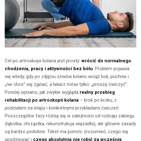
Cel po artroskopii kolana jest prosty:
wrócić do normalnego
chodzenia, pracy i aktywności bez bólu
. Problem pojawia
się wtedy, gdy po zdjęciu szwów kolano wciąż boli, puchnie i
„nie chce” się zginać, a lekarz mówi tylko: „proszę ćwiczyć”.
Poniżej opisano, jak zwykle wygląda
realny przebieg
rehabilitacji po artroskopii kolana
– krok po kroku, z
podziałem na etapy i konkretnymi przykładami ćwiczeń.
Poszczególne fazy różnią się w zależności od rodzaju zabiegu
(łąkotka, chrząstka, rekonstrukcja więzadła), ale główne zasady
są bardzo podobne. Tekst ma pomóc zrozumieć, czego się
spodziewać i
czego absolutnie nie robić za wcześnie
.