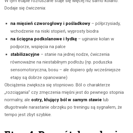
W tym etapie rozruszane staje się więcej niż samo kolano.
Dodaje się ćwiczenia:
na mięsień czworogłowy i pośladkowy
– półprzysiady,
wchodzenie na niski stopień, wyprosty biodra
na ścięgna podkolanowe i łydkę
– uginanie kolan w
podporze, wspięcia na palce
stabilizacyjne
– stanie na jednej nodze, ćwiczenia
równoważne na niestabilnym podłożu (np. poduszka
sensomotoryczna, bosu – ale dopiero gdy wcześniejsze
etapy są dobrze opanowane)
Obciążenia zwiększa się stopniowo. Ból o charakterze
„rozciągania” czy zmęczenia mięśni jest do pewnego stopnia
normalny, ale
ostry, kłujący ból w samym stawie
lub
długotrwałe narastanie obrzęku po treningu są sygnałem, że
tempo jest zbyt szybkie.