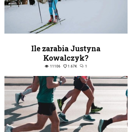
Ile zarabia Justyna
Kowalczyk?
11106
1.67K
1