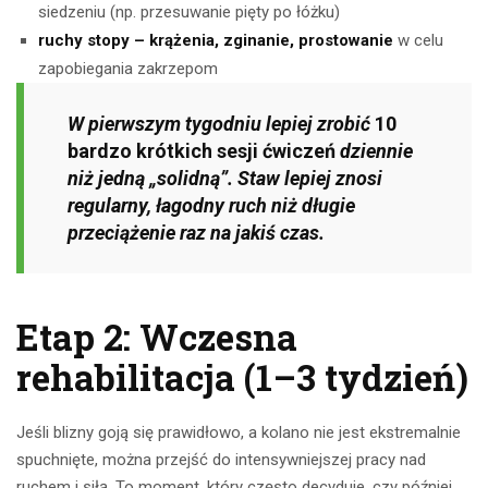
siedzeniu (np. przesuwanie pięty po łóżku)
ruchy stopy – krążenia, zginanie, prostowanie
w celu
zapobiegania zakrzepom
W pierwszym tygodniu lepiej zrobić
10
bardzo krótkich sesji ćwiczeń
dziennie
niż jedną „solidną”. Staw lepiej znosi
regularny, łagodny ruch niż długie
przeciążenie raz na jakiś czas.
Etap 2: Wczesna
rehabilitacja (1–3 tydzień)
Jeśli blizny goją się prawidłowo, a kolano nie jest ekstremalnie
spuchnięte, można przejść do intensywniejszej pracy nad
ruchem i siłą. To moment, który często decyduje, czy później