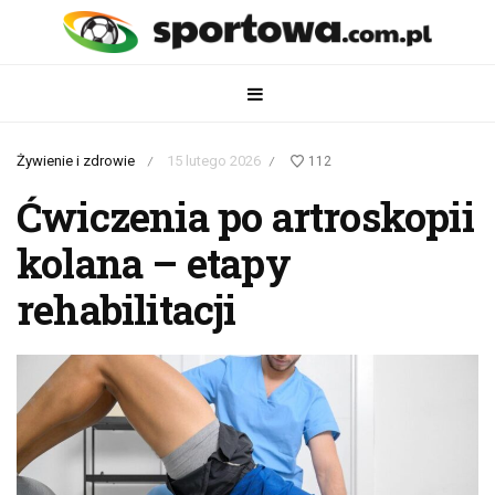
Żywienie i zdrowie
15 lutego 2026
112
/
/
Ćwiczenia po artroskopii
kolana – etapy
rehabilitacji