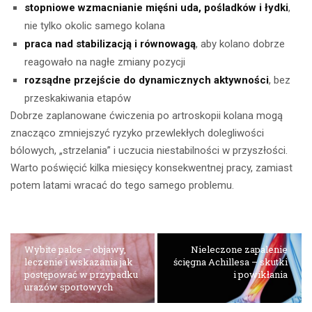
stopniowe wzmacnianie mięśni uda, pośladków i łydki
,
nie tylko okolic samego kolana
praca nad stabilizacją i równowagą
, aby kolano dobrze
reagowało na nagłe zmiany pozycji
rozsądne przejście do dynamicznych aktywności
, bez
przeskakiwania etapów
Dobrze zaplanowane ćwiczenia po artroskopii kolana mogą
znacząco zmniejszyć ryzyko przewlekłych dolegliwości
bólowych, „strzelania” i uczucia niestabilności w przyszłości.
Warto poświęcić kilka miesięcy konsekwentnej pracy, zamiast
potem latami wracać do tego samego problemu.
Wybite palce – objawy,
Nieleczone zapalenie
leczenie i wskazania jak
ścięgna Achillesa – skutki
postępować w przypadku
i powikłania
urazów sportowych