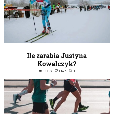
Ile zarabia Justyna
Kowalczyk?
11109
1.67K
1