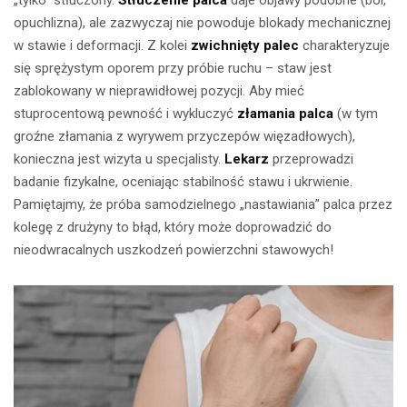
„tylko” stłuczony.
Stłuczenie palca
daje objawy podobne (ból,
opuchlizna), ale zazwyczaj nie powoduje blokady mechanicznej
w stawie i deformacji. Z kolei
zwichnięty palec
charakteryzuje
się sprężystym oporem przy próbie ruchu – staw jest
zablokowany w nieprawidłowej pozycji. Aby mieć
stuprocentową pewność i wykluczyć
złamania palca
(w tym
groźne złamania z wyrywem przyczepów więzadłowych),
konieczna jest wizyta u specjalisty.
Lekarz
przeprowadzi
badanie fizykalne, oceniając stabilność stawu i ukrwienie.
Pamiętajmy, że próba samodzielnego „nastawiania” palca przez
kolegę z drużyny to błąd, który może doprowadzić do
nieodwracalnych uszkodzeń powierzchni stawowych!