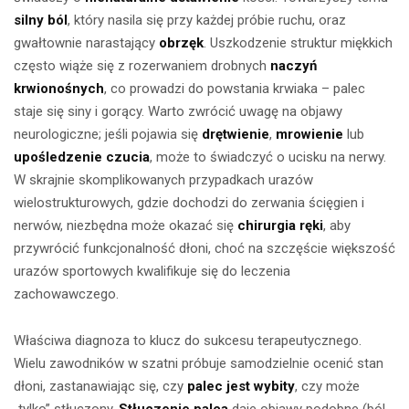
silny ból
, który nasila się przy każdej próbie ruchu, oraz
gwałtownie narastający
obrzęk
. Uszkodzenie struktur miękkich
często wiąże się z rozerwaniem drobnych
naczyń
krwionośnych
, co prowadzi do powstania krwiaka – palec
staje się siny i gorący. Warto zwrócić uwagę na objawy
neurologiczne; jeśli pojawia się
drętwienie
,
mrowienie
lub
upośledzenie czucia
, może to świadczyć o ucisku na nerwy.
W skrajnie skomplikowanych przypadkach urazów
wielostrukturowych, gdzie dochodzi do zerwania ścięgien i
nerwów, niezbędna może okazać się
chirurgia ręki
, aby
przywrócić funkcjonalność dłoni, choć na szczęście większość
urazów sportowych kwalifikuje się do leczenia
zachowawczego.
Właściwa diagnoza to klucz do sukcesu terapeutycznego.
Wielu zawodników w szatni próbuje samodzielnie ocenić stan
dłoni, zastanawiając się, czy
palec jest wybity
, czy może