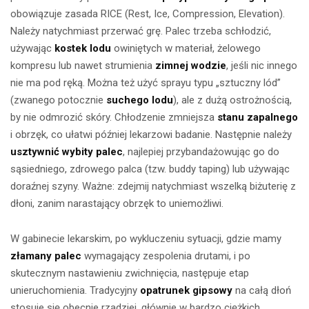
obowiązuje zasada RICE (Rest, Ice, Compression, Elevation).
Należy natychmiast przerwać grę. Palec trzeba schłodzić,
używając
kostek lodu
owiniętych w materiał, żelowego
kompresu lub nawet strumienia
zimnej wodzie
, jeśli nic innego
nie ma pod ręką. Można też użyć sprayu typu „sztuczny lód”
(zwanego potocznie
suchego lodu
), ale z dużą ostrożnością,
by nie odmrozić skóry. Chłodzenie zmniejsza
stanu zapalnego
i obrzęk, co ułatwi później lekarzowi badanie. Następnie należy
usztywnić wybity palec
, najlepiej przybandażowując go do
sąsiedniego, zdrowego palca (tzw. buddy taping) lub używając
doraźnej szyny. Ważne: zdejmij natychmiast wszelką biżuterię z
dłoni, zanim narastający obrzęk to uniemożliwi.
W gabinecie lekarskim, po wykluczeniu sytuacji, gdzie mamy
złamany palec
wymagający zespolenia drutami, i po
skutecznym nastawieniu zwichnięcia, następuje etap
unieruchomienia. Tradycyjny
opatrunek gipsowy
na całą dłoń
stosuje się obecnie rzadziej, głównie w bardzo ciężkich