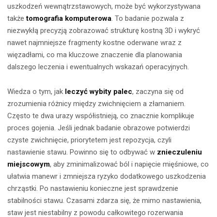
uszkodzeń wewnątrzstawowych, może być wykorzystywana
także
tomografia komputerowa
. To badanie pozwala z
niezwykłą precyzją zobrazować strukturę kostną 3D i wykryć
nawet najmniejsze fragmenty kostne oderwane wraz z
więzadłami, co ma kluczowe znaczenie dla planowania
dalszego leczenia i ewentualnych wskazań operacyjnych.
Wiedza o tym, jak
leczyć wybity palec
, zaczyna się od
zrozumienia różnicy między zwichnięciem a złamaniem.
Często te dwa urazy współistnieją, co znacznie komplikuje
proces gojenia. Jeśli jednak badanie obrazowe potwierdzi
czyste zwichnięcie, priorytetem jest repozycja, czyli
nastawienie stawu. Powinno się to odbywać w
znieczuleniu
miejscowym
, aby zminimalizować ból i napięcie mięśniowe, co
ułatwia manewr i zmniejsza ryzyko dodatkowego uszkodzenia
chrząstki. Po nastawieniu konieczne jest sprawdzenie
stabilności stawu. Czasami zdarza się, że mimo nastawienia,
staw jest niestabilny z powodu całkowitego rozerwania