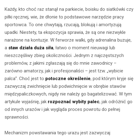
Każdy, kto choć raz stanął na parkiecie, boisku do siatkówki czy
piłki ręcznej, wie, że dłonie to podstawowe narzędzie pracy
sportowca. To one chwytają, rzucają, blokują i amortyzują
upadki. Niestety, ta ekspozycja sprawia, że są one niezwykle
narażone na kontuzje. W ferworze walki, gdy adrenalina buzuje,
a
staw działa duża siła
, łatwo o moment nieuwagi lub
nieszczęśliwy zbieg okoliczności. Jednym z najczęstszych
problemów, z jakimi zgłaszają się do mnie zawodnicy –
zarówno amatorzy, jak i profesjonaliści – jest tzw. „wybicie
palca”. Choć jest to
potoczne określenie
, pod którym kryje się
zazwyczaj zwichnięcie lub podwichnięcie w obrębie stawów
międzypaliczkowych, nigdy nie należy go bagatelizować. W tym
artykule wyjaśnię, jak
rozpoznać wybity palec
, jak odróżnić go
od innych urazów i jak wygląda proces powrotu do pełnej
sprawności.
Mechanizm powstawania tego urazu jest zazwyczaj