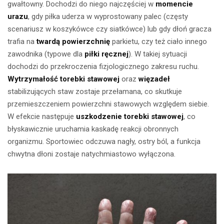
gwałtowny. Dochodzi do niego najczęściej w
momencie
urazu
, gdy piłka uderza w wyprostowany palec (częsty
scenariusz w koszykówce czy siatkówce) lub gdy dłoń gracza
trafia na
twardą powierzchnię
parkietu, czy też ciało innego
zawodnika (typowe dla
piłki ręcznej
). W takiej sytuacji
dochodzi do przekroczenia fizjologicznego zakresu ruchu.
Wytrzymałość torebki stawowej
oraz
więzadeł
stabilizujących staw zostaje przełamana, co skutkuje
przemieszczeniem powierzchni stawowych względem siebie.
W efekcie następuje
uszkodzenie torebki stawowej
, co
błyskawicznie uruchamia kaskadę reakcji obronnych
organizmu. Sportowiec odczuwa nagły, ostry ból, a funkcja
chwytna dłoni zostaje natychmiastowo wyłączona.