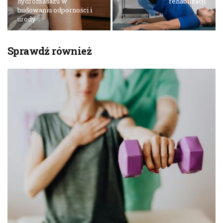
hydromasażu w
rehabilitacji
budowaniu odporności i
urody
Sprawdź również