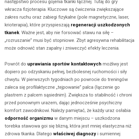
następstwo procesu gojenia tkanki łącznej. Tutaj do gry
wkracza fizjoterapia. Kluczowe są ćwiczenia zwiększające
zakres ruchu oraz zabiegi fizykalne (pole magnetyczne, laser,
krioterapia), które przyspieszają
regeneracji uszkodzonych
tkanek
. Ważne jest, aby nie forsować stawu na siłę –
„rozruszanie” musi być stopniowe. Zbyt agresywna rehabilitacja
może odnowić stan zapalny i zniweczyć efekty leczenia.
Powrót do
uprawiania sportów kontaktowych
możliwy jest
dopiero po odzyskaniu pełnej, bezbolesnej ruchomości i siły
chwytu. W pierwszych tygodniach po powrocie do treningów
zaleca się profilaktyczne „tejpowanie” palca (łączenie go
plastrem z palcem sąsiednim). Zwiększa to stabilność i chroni
przed ponownym urazem, dając jednocześnie psychiczny
komfort zawodnikowi. Należy pamiętać, że każdy uraz osłabia
odporność organizmu
w danym miejscu – uszkodzona
torebka stawowa goi się blizną, która jest mniej elastyczna niż
zdrowa tkanka. Dlatego
właściwej diagnozy
i sumiennej