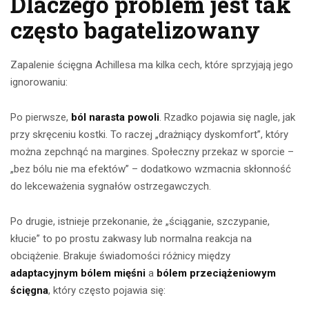
Dlaczego problem jest tak
często bagatelizowany
Zapalenie ścięgna Achillesa ma kilka cech, które sprzyjają jego
ignorowaniu:
Po pierwsze,
ból narasta powoli
. Rzadko pojawia się nagle, jak
przy skręceniu kostki. To raczej „drażniący dyskomfort”, który
można zepchnąć na margines. Społeczny przekaz w sporcie –
„bez bólu nie ma efektów” – dodatkowo wzmacnia skłonność
do lekceważenia sygnałów ostrzegawczych.
Po drugie, istnieje przekonanie, że „ściąganie, szczypanie,
kłucie” to po prostu zakwasy lub normalna reakcja na
obciążenie. Brakuje świadomości różnicy między
adaptacyjnym bólem mięśni
a
bólem przeciążeniowym
ścięgna
, który często pojawia się: