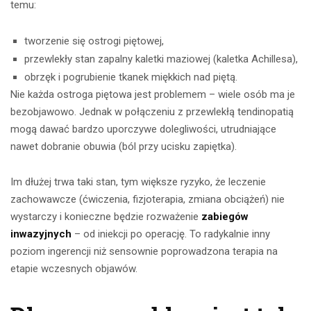
temu:
tworzenie się ostrogi piętowej,
przewlekły stan zapalny kaletki maziowej (kaletka Achillesa),
obrzęk i pogrubienie tkanek miękkich nad piętą.
Nie każda ostroga piętowa jest problemem – wiele osób ma je
bezobjawowo. Jednak w połączeniu z przewlekłą tendinopatią
mogą dawać bardzo uporczywe dolegliwości, utrudniające
nawet dobranie obuwia (ból przy ucisku zapiętka).
Im dłużej trwa taki stan, tym większe ryzyko, że leczenie
zachowawcze (ćwiczenia, fizjoterapia, zmiana obciążeń) nie
wystarczy i konieczne będzie rozważenie
zabiegów
inwazyjnych
– od iniekcji po operację. To radykalnie inny
poziom ingerencji niż sensownie poprowadzona terapia na
etapie wczesnych objawów.