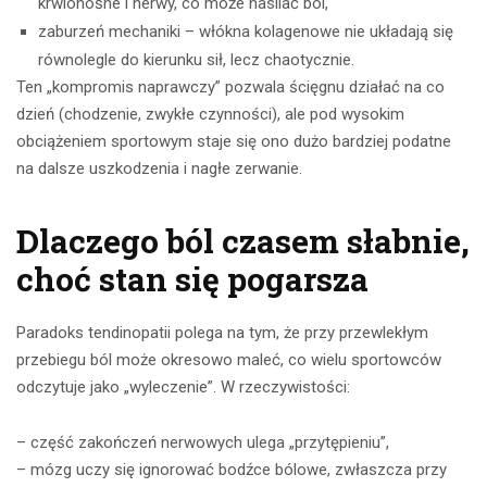
krwionośne i nerwy, co może nasilać ból,
zaburzeń mechaniki – włókna kolagenowe nie układają się
równolegle do kierunku sił, lecz chaotycznie.
Ten „kompromis naprawczy” pozwala ścięgnu działać na co
dzień (chodzenie, zwykłe czynności), ale pod wysokim
obciążeniem sportowym staje się ono dużo bardziej podatne
na dalsze uszkodzenia i nagłe zerwanie.
Dlaczego ból czasem słabnie,
choć stan się pogarsza
Paradoks tendinopatii polega na tym, że przy przewlekłym
przebiegu ból może okresowo maleć, co wielu sportowców
odczytuje jako „wyleczenie”. W rzeczywistości:
– część zakończeń nerwowych ulega „przytępieniu”,
– mózg uczy się ignorować bodźce bólowe, zwłaszcza przy