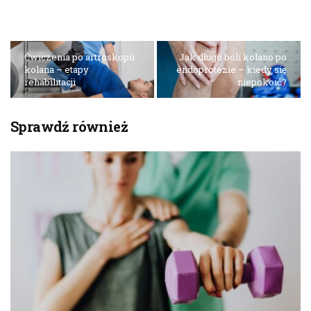
Ćwiczenia po artroskopii
Jak długo boli kolano po
kolana – etapy
endoprotezie – kiedy się
rehabilitacji
niepokoić?
Sprawdź również