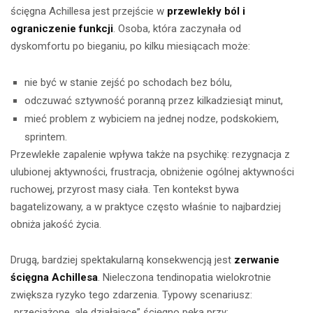
ścięgna Achillesa jest przejście w
przewlekły ból i
ograniczenie funkcji
. Osoba, która zaczynała od
dyskomfortu po bieganiu, po kilku miesiącach może:
nie być w stanie zejść po schodach bez bólu,
odczuwać sztywność poranną przez kilkadziesiąt minut,
mieć problem z wybiciem na jednej nodze, podskokiem,
sprintem.
Przewlekłe zapalenie wpływa także na psychikę: rezygnacja z
ulubionej aktywności, frustracja, obniżenie ogólnej aktywności
ruchowej, przyrost masy ciała. Ten kontekst bywa
bagatelizowany, a w praktyce często właśnie to najbardziej
obniża jakość życia.
Drugą, bardziej spektakularną konsekwencją jest
zerwanie
ścięgna Achillesa
. Nieleczona tendinopatia wielokrotnie
zwiększa ryzyko tego zdarzenia. Typowy scenariusz:
„przeciążone, ale działające” ścięgno pęka przy: