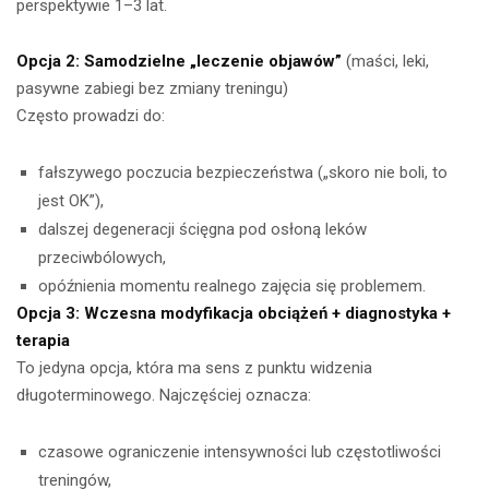
perspektywie 1–3 lat.
Opcja 2: Samodzielne „leczenie objawów”
(maści, leki,
pasywne zabiegi bez zmiany treningu)
Często prowadzi do:
fałszywego poczucia bezpieczeństwa („skoro nie boli, to
jest OK”),
dalszej degeneracji ścięgna pod osłoną leków
przeciwbólowych,
opóźnienia momentu realnego zajęcia się problemem.
Opcja 3: Wczesna modyfikacja obciążeń + diagnostyka +
terapia
To jedyna opcja, która ma sens z punktu widzenia
długoterminowego. Najczęściej oznacza:
czasowe ograniczenie intensywności lub częstotliwości
treningów,