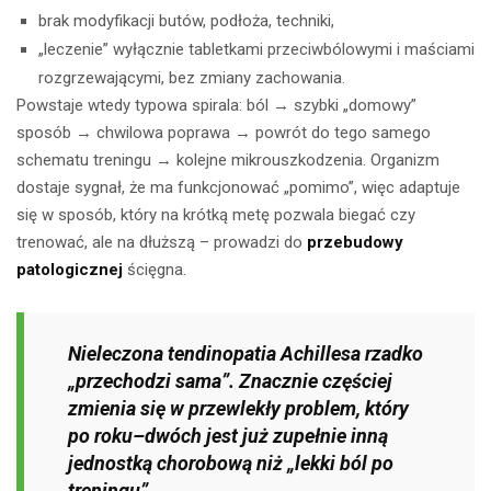
brak modyfikacji butów, podłoża, techniki,
„leczenie” wyłącznie tabletkami przeciwbólowymi i maściami
rozgrzewającymi, bez zmiany zachowania.
Powstaje wtedy typowa spirala: ból → szybki „domowy”
sposób → chwilowa poprawa → powrót do tego samego
schematu treningu → kolejne mikrouszkodzenia. Organizm
dostaje sygnał, że ma funkcjonować „pomimo”, więc adaptuje
się w sposób, który na krótką metę pozwala biegać czy
trenować, ale na dłuższą – prowadzi do
przebudowy
patologicznej
ścięgna.
Nieleczona tendinopatia Achillesa rzadko
„przechodzi sama”. Znacznie częściej
zmienia się w przewlekły problem, który
po roku–dwóch jest już zupełnie inną
jednostką chorobową niż „lekki ból po
treningu”.