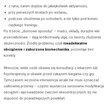
z rana, zanim dojdzie do jakiejkolwiek aktywności,
przy pierwszych krokach po wstaniu,
podczas chodzenia po schodach, a nie tylko pod koniec
ciężkiego treningu.
Po trzecie, „domowe sposoby” – maści, okłady, doraźne leki
przeciwbólowe – dają krótkotrwałą ulgę, co tworzy złudzenie
skuteczności. Źródło problemu, czyli
nieadekwatne
obciążenie i zaburzona biomechanika
, pozostaje bez
korekty.
Wreszcie, wiele osób obawia się konsultacji z lekarzem lub
fizjoterapeutą w obawie przed zakazem biegania czy gry.
Tymczasem wczesna interwencja wcale nie musi oznaczać
całkowitej przerwy – często wystarcza sensowna modyfikacja
obciążeń i wprowadzenie ćwiczeń ekscentrycznych, by nie
dopuścić do poważniejszych powikłań.