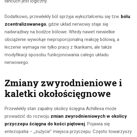
łańcuch jest logiczny.
Dodatkowo, przewlekły ból sprzyja wykształceniu się tzw.
bólu
zcentralizowanego
, gdzie układ nerwowy staje się
nadwrażliwy na bodźce bólowe. Wtedy nawet niewielkie
obciążenie wywołuje nieproporcjonalną reakcję bólową, a
leczenie wymaga nie tylko pracy z tkankami, ale także
modyfikacji sposobu funkcjonowania całego układu
nerwowego.
Zmiany zwyrodnieniowe i
kaletki okołościęgnowe
Przewlekły stan zapalny okolicy ścięgna Achillesa może
prowadzić do rozwoju
zmian zwyrodnieniowych w okolicy
przyczepu ścięgna do kości piętowej
. Pojawia się
entezopatia – „zużycie” miejsca przyczepu. Często towarzyszy