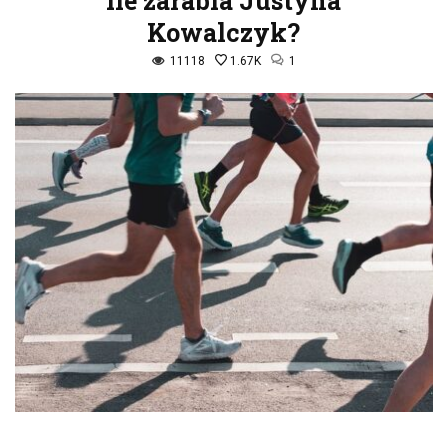
Ile zarabia Justyna
Kowalczyk?
11118
1.67K
1