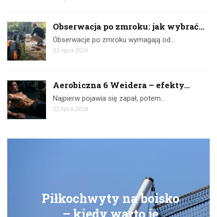
Obserwacja po zmroku: jak wybrać...
Obserwacje po zmroku wymagają od…
22 lipca 2026
Aerobiczna 6 Weidera – efekty...
Najpierw pojawia się zapał, potem…
22 lipca 2026
wyty na boisko
Ćwiczenia 
dy warto je
skuteczny