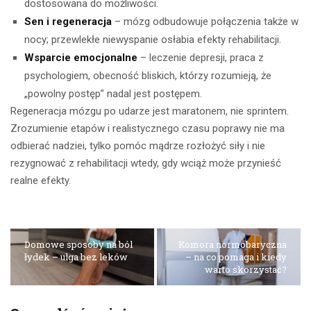
dostosowana do możliwości.
Sen i regeneracja
– mózg odbudowuje połączenia także w
nocy; przewlekłe niewyspanie osłabia efekty rehabilitacji.
Wsparcie emocjonalne
– leczenie depresji, praca z
psychologiem, obecność bliskich, którzy rozumieją, że
„powolny postęp” nadal jest postępem.
Regeneracja mózgu po udarze jest maratonem, nie sprintem.
Zrozumienie etapów i realistycznego czasu poprawy nie ma
odbierać nadziei, tylko pomóc mądrze rozłożyć siły i nie
rezygnować z rehabilitacji wtedy, gdy wciąż może przynieść
realne efekty.
Domowe sposoby na ból
Komora normobaryczna
łydek – ulga bez leków
– na co pomaga i kiedy
warto skorzystać?