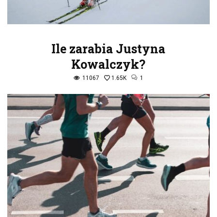
Ile zarabia Justyna
Kowalczyk?
11067
1.65K
1