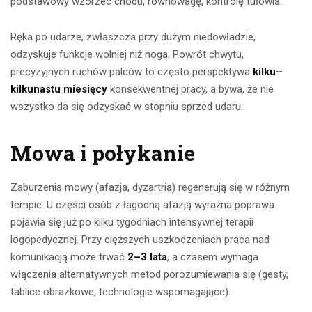
podstawowy wzorzec chodu, równowagę, kontrolę tułowia.
Ręka po udarze, zwłaszcza przy dużym niedowładzie,
odzyskuje funkcje wolniej niż noga. Powrót chwytu,
precyzyjnych ruchów palców to często perspektywa
kilku–
kilkunastu miesięcy
konsekwentnej pracy, a bywa, że nie
wszystko da się odzyskać w stopniu sprzed udaru.
Mowa i połykanie
Zaburzenia mowy (afazja, dyzartria) regenerują się w różnym
tempie. U części osób z łagodną afazją wyraźna poprawa
pojawia się już po kilku tygodniach intensywnej terapii
logopedycznej. Przy cięższych uszkodzeniach praca nad
komunikacją może trwać
2–3 lata
, a czasem wymaga
włączenia alternatywnych metod porozumiewania się (gesty,
tablice obrazkowe, technologie wspomagające).