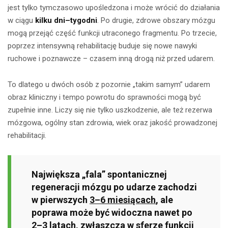
jest tylko tymczasowo upośledzona i może wrócić do działania
w ciągu
kilku dni–tygodni
. Po drugie, zdrowe obszary mózgu
mogą przejąć część funkcji utraconego fragmentu. Po trzecie,
poprzez intensywną rehabilitację buduje się nowe nawyki
ruchowe i poznawcze – czasem inną drogą niż przed udarem.
To dlatego u dwóch osób z pozornie „takim samym” udarem
obraz kliniczny i tempo powrotu do sprawności mogą być
zupełnie inne. Liczy się nie tylko uszkodzenie, ale też rezerwa
mózgowa, ogólny stan zdrowia, wiek oraz jakość prowadzonej
rehabilitacji.
Największa „fala” spontanicznej
regeneracji mózgu po udarze zachodzi
w pierwszych
3–6 miesiącach
, ale
poprawa może być widoczna nawet po
2–3 latach
, zwłaszcza w sferze funkcji