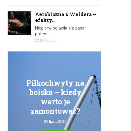
Aerobiczna 6 Weidera –
efekty...
Najpierw pojawia się zapał,
potem…
22 lipca 2026
Piłkochwyty na
boisko – kiedy
warto je
zamontować?
tr
29 lipca 2026