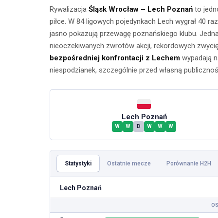
Rywalizacja
Śląsk Wrocław – Lech Poznań
to jedn
piłce. W 84 ligowych pojedynkach Lech wygrał 40 raz
jasno pokazują przewagę poznańskiego klubu. Jednak
nieoczekiwanych zwrotów akcji, rekordowych zwycię
bezpośredniej konfrontacji z Lechem
wypadają na
niespodzianek, szczególnie przed własną publicznoś
Lech Poznań
Ćwicze
W
W
D
W
W
W
Ćwiczenia z
mięśnie 
taśmami –
brzucha 
Statystyki
Ostatnie mecze
Porównanie H2H
skuteczny
popr
trening w domu
Lech Poznań
wykon
23 lipca 2026
OS
23 lip