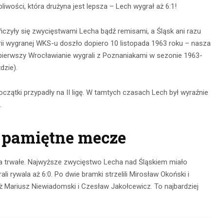
liwości, która drużyna jest lepsza – Lech wygrał aż 6:1!
czyły się zwycięstwami Lecha bądź remisami, a Śląsk ani razu
storii wygranej WKS-u doszło dopiero 10 listopada 1963 roku – nasza
 pierwszy Wrocławianie wygrali z Poznaniakami w sezonie 1963-
dzie).
początki przypadły na II ligę. W tamtych czasach Lech był wyraźnie
.
j pamiętne mecze
 na trwałe. Najwyższe zwycięstwo Lecha nad Śląskiem miało
i rywala aż 6:0. Po dwie bramki strzelili Mirosław Okoński i
ież Mariusz Niewiadomski i Czesław Jakołcewicz. To najbardziej