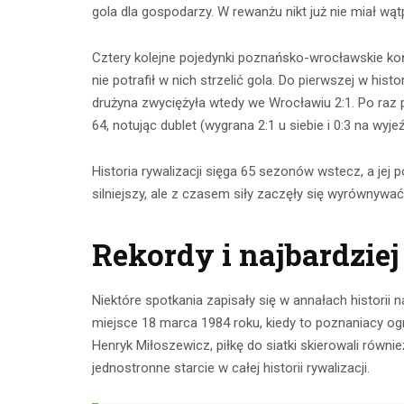
gola dla gospodarzy. W rewanżu nikt już nie miał wątp
Cztery kolejne pojedynki poznańsko-wrocławskie koń
nie potrafił w nich strzelić gola. Do pierwszej w hi
drużyna zwyciężyła wtedy we Wrocławiu 2:1. Po raz
64, notując dublet (wygrana 2:1 u siebie i 0:3 na wyjeź
Historia rywalizacji sięga 65 sezonów wstecz, a jej 
silniejszy, ale z czasem siły zaczęły się wyrównywać
Rekordy i najbardzie
Niektóre spotkania zapisały się w annałach historii
miejsce 18 marca 1984 roku, kiedy to poznaniacy ogral
Henryk Miłoszewicz, piłkę do siatki skierowali równ
jednostronne starcie w całej historii rywalizacji.