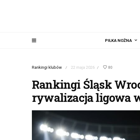
PIŁKA NOŻNA
Rankingi klubów
22 maja 2026
80
/
/
Rankingi Śląsk Wro
rywalizacja ligowa 