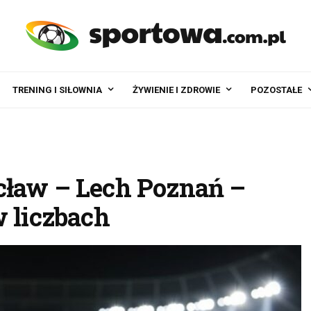
TRENING I SIŁOWNIA
ŻYWIENIE I ZDROWIE
POZOSTAŁE
cław – Lech Poznań –
w liczbach