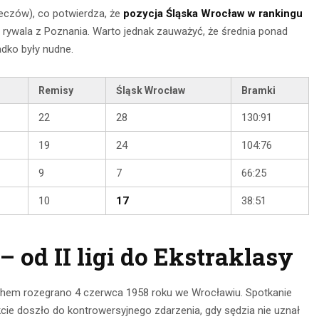
meczów), co potwierdza, że
pozycja Śląska Wrocław w rankingu
 rywala z Poznania. Warto jednak zauważyć, że średnia ponad
dko były nudne.
Remisy
Śląsk Wrocław
Bramki
22
28
130:91
19
24
104:76
9
7
66:25
10
17
38:51
 od II ligi do Ekstraklasy
echem rozegrano 4 czerwca 1958 roku we Wrocławiu. Spotkanie
kcie doszło do kontrowersyjnego zdarzenia, gdy sędzia nie uznał