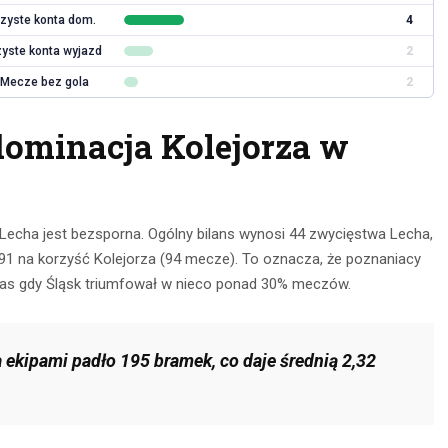
zyste konta dom.
4
yste konta wyjazd
2
Mecze bez gola
2
dominacja Kolejorza w
a Lecha jest bezsporna. Ogólny bilans wynosi 44 zwycięstwa Lecha,
91 na korzyść Kolejorza (94 mecze). To oznacza, że poznaniacy
zas gdy Śląsk triumfował w nieco ponad 30% meczów.
ekipami padło 195 bramek, co daje średnią 2,32