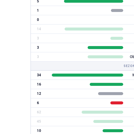
5
CZYTAJ DALEJ
CZYTAJ
1
0
14
3
3
3
Ob
SEZON
34
16
12
6
62
45
10