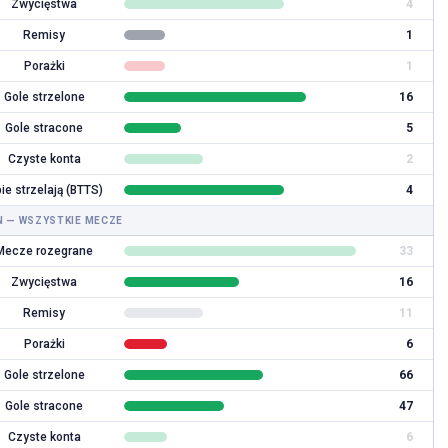
Zwycięstwa
4
CZYTAJ DALEJ
 DALEJ
Remisy
1
Porażki
1
Gole strzelone
16
Gole stracone
5
Czyste konta
2
ie strzelają (BTTS)
4
 — WSZYSTKIE MECZE
Mecze rozegrane
33
Zwycięstwa
16
Remisy
11
Porażki
6
Gole strzelone
66
Gole stracone
47
Czyste konta
6