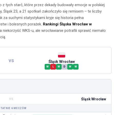
o z tych starć, które przez dekady budowały emocje w polskiej
y, Śląsk 23, a 21 spotkań zakończyło się remisem – te liczby
 za suchymi statystykami kryje się historia pełna
stw i bolesnych porażek.
Rankingi Śląska Wrocław w
 niekorzyść WKS-u, ale wrocławianie potrafili sprawić niemało
cią.
vs
Śląsk Wrocław
nia na
W
L
W
D
W
W
Obserwacja po
głębokie
zmroku: jak
– jak je
wybrać idealną
awnie
lornetkę w teren?
Śląsk Wrocław
ywać?
VS
22 lipca 2026
TATNIE 6 MECZÓW
ca 2026