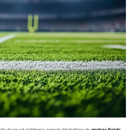
zeszła drogę od stabilnego zespołu Ekstraklasy do
mistrza Polski
.