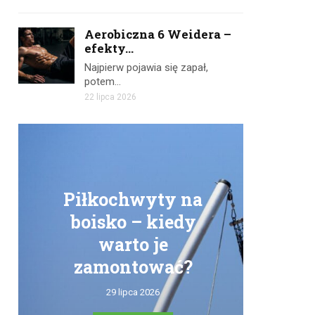
Aerobiczna 6 Weidera –
efekty...
Najpierw pojawia się zapał,
potem…
22 lipca 2026
Piłkochwyty na
boisko – kiedy
warto je
zamontować?
tr
29 lipca 2026