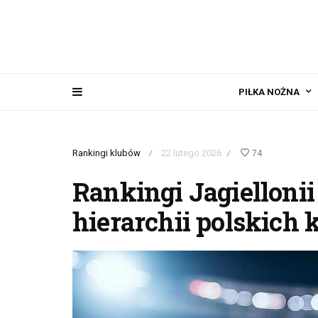
PIŁKA NOŻNA
Rankingi klubów
22 lutego 2026
74
/
/
Rankingi Jagiellonii
hierarchii polskich