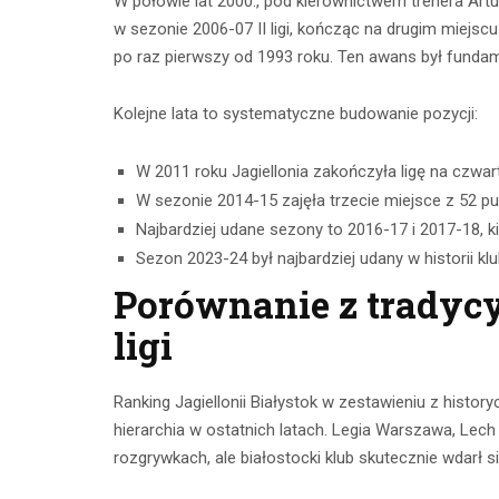
W połowie lat 2000., pod kierownictwem trenera Artur
w sezonie 2006-07 II ligi, kończąc na drugim miejs
po raz pierwszy od 1993 roku. Ten awans był funda
Kolejne lata to systematyczne budowanie pozycji:
W 2011 roku Jagiellonia zakończyła ligę na czwa
W sezonie 2014-15 zajęła trzecie miejsce z 52 
Najbardziej udane sezony to 2016-17 i 2017-18, ki
Sezon 2023-24 był najbardziej udany w historii kl
Porównanie z tradycy
ligi
Ranking Jagiellonii Białystok w zestawieniu z history
hierarchia w ostatnich latach. Legia Warszawa, Le
rozgrywkach, ale białostocki klub skutecznie wdarł się