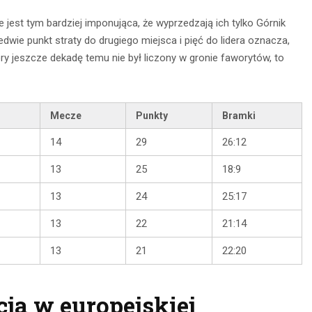
CZYTAJ DALEJ
 DALEJ
 jest tym bardziej imponująca, że wyprzedzają ich tylko Górnik
dwie punkt straty do drugiego miejsca i pięć do lidera oznacza,
óry jeszcze dekadę temu nie był liczony w gronie faworytów, to
Mecze
Punkty
Bramki
14
29
26:12
13
25
18:9
13
24
25:17
13
22
21:14
13
21
22:20
ja w europejskiej