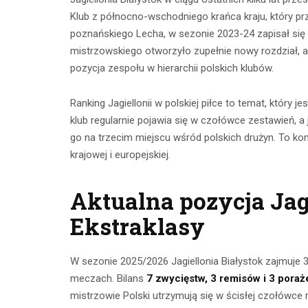
Klub z północno-wschodniego krańca kraju, który pr
poznańskiego Lecha, w sezonie 2023-24 zapisał się w h
mistrzowskiego otworzyło zupełnie nowy rozdział, a r
pozycja zespołu w hierarchii polskich klubów.
Ranking Jagiellonii w polskiej piłce to temat, który j
klub regularnie pojawia się w czołówce zestawień, a
go na trzecim miejscu wśród polskich drużyn. To konk
krajowej i europejskiej.
Ćwicze
Ćwiczenia z
Aktualna pozycja Jagi
mięśnie 
taśmami –
Ekstraklasy
brzucha 
skuteczny
popr
trening w domu
W sezonie 2025/2026 Jagiellonia Białystok zajmuje 3
wykon
meczach. Bilans
7 zwycięstw, 3 remisów i 3 poraż
23 lipca 2026
mistrzowie Polski utrzymują się w ścisłej czołówce 
23 lip