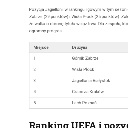
CZYTAJ DALEJ
CZYTAJ
Pozycja Jagiellonii w rankingu ligowym w tym sezonie
Zabrze (29 punktów) i Wisła Płock (25 punktów). Zale
że walka o obronę tytułu wciąż trwa. Dla zespołu, kt
ogromny progres.
Miejsce
Drużyna
1
Górnik Zabrze
2
Wisła Płock
3
Jagiellonia Białystok
4
Cracovia Kraków
5
Lech Poznań
Ranking UEFA i pozyc