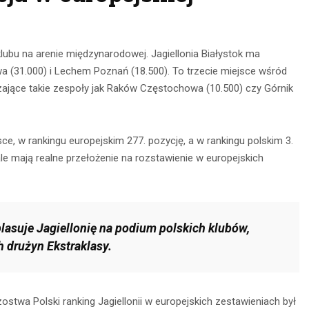
klubu na arenie międzynarodowej. Jagiellonia Białystok ma
wa (31.000) i Lechem Poznań (18.500). To trzecie miejsce wśród
zające takie zespoły jak Raków Częstochowa (10.500) czy Górnik
ce, w rankingu europejskim 277. pozycję, a w rankingu polskim 3.
le mają realne przełożenie na rozstawienie w europejskich
asuje Jagiellonię na podium polskich klubów,
h drużyn Ekstraklasy.
stwa Polski ranking Jagiellonii w europejskich zestawieniach był