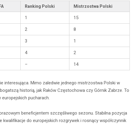
FA
Ranking Polski
Mistrzostwa Polski
1
15
2
8
3
1
4
2
–
14
nie interesująca. Mimo zaledwie jednego mistrzostwa Polski w
 bogatszą historią, jak Raków Częstochowa czy Górnik Zabrze. To
 europejskich pucharach.
jednorazowym beneficjentem szczęśliwego sezonu. Stabilna pozycja
ne kwalifikacje do europejskich rozgrywek i rosnący współczynnik