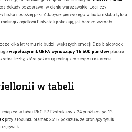
zez dekady pozostawał w cieniu warszawskiej Legii czy
istorii polskiej piłki. Zdobycie pierwszego w historii klubu tytułu
ankingi Jagiellonii Białystok pokazują, jak bardzo wzrosła
eszcze kilka lat temu nie budził większych emocji. Dziś białostocki
 jego
współczynnik UEFA wynoszący 16.500 punktów
plasuje
retne liczby, które pokazują realną siłę zespołu na arenie
nia na
Obserwacja po
ellonii w tabeli
głębokie
zmroku: jak
– jak je
wybrać idealną
awnie
lornetkę w teren?
. miejsce w tabeli PKO BP Ekstraklasy z 24 punktami po 13
ywać?
ek
przy stosunku bramek 25:17 pokazuje, że broniący tytułu
22 lipca 2026
rozgrywek.
ca 2026