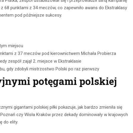
a Płatka, zespół ustabilizował się i przeprowadził silną kampanię
cu z 68 punktami z 34 meczów, co zapewniło awans do Ekstraklasy
mentem pod późniejsze sukcesy.
rtym miejscu
punktami z 37 meczów pod kierownictwem Michała Probierza
edy zespół zajął 2. miejsce w Ekstraklasie
ubu, gdy zdobyli mistrzostwo Polski po raz pierwszy
jnymi potęgami polskiej
cznymi gigantami polskiej piłki pokazuje, jak bardzo zmieniła się
ch Poznań czy Wisła Kraków przez dekady dominowały w krajowych
 do elity.