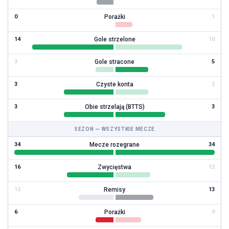
Porażki
0
1
Gole strzelone
14
10
Gole stracone
3
5
Czyste konta
3
2
Obie strzelają (BTTS)
3
3
SEZON — WSZYSTKIE MECZE
Mecze rozegrane
34
34
Zwycięstwa
16
12
Remisy
12
13
Porażki
6
9