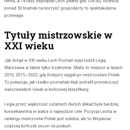
remis, a 14 razy zwyciężał Lech (bilans goli 104:50). Różnica
ponad 50 bramek na korzyść gospodarzy to spektakularna
przewaga.
Tytuły mistrzowskie w
XXI wieku
Jak dotąd w XXI wieku Lech Poznań wyprzedził Legię
Warszawa w tabeli tylko trzykrotnie. Miało to miejsce w latach
2010, 2015 i 2022, gdy Kolejorz sięgał po mistrzostwo Polski.
To pokazuje, jak rzadko poznański klub potrafił przeskoczyć
warszawskich rywali w końcowej klasyfikacji.
Legia przez większość ostatnich dwóch dekad była bardziej
konsekwentna w walce o najwyższe cele. Pozycja Lecha w
rankingu mistrzostw Polski jest solidna, ale to Wojskowi
częściej kończyli sezon na podium.