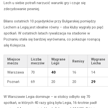
Lech u siebie potrafi narzucić warunki gry i czuje się
zdecydowanie pewniej.
Bilans ostatnich 10 pojedynków przy Bułgarskiej pomiędzy
Lechem a Legią jest idealnie równy – oba kluby wygrały po pięć
spotkań. W ostatnich latach rywalizacja na stadionie w
Poznaniu stała się bardziej wyrównana, co pokazuje rosnącą
siłę Kolejorza.
Miejsce
Liczba
Wygrane
Wygrane
Remisy
meczu
meczów
Legii
Lecha
Warszawa
70
40
16
14
Poznań
69
20
20
29
W Warszawie Legia dominuje – w stolicy odbyło się 70
spotkań, w których 40 razy górą była Legia, 16-krotnie padł