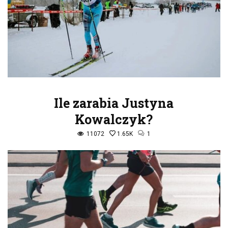
Ile zarabia Justyna
Kowalczyk?
11072
1.65K
1