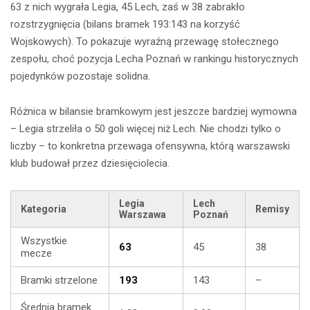
63 z nich wygrała Legia, 45 Lech, zaś w 38 zabrakło
rozstrzygnięcia (bilans bramek 193:143 na korzyść
Wojskowych). To pokazuje wyraźną przewagę stołecznego
zespołu, choć pozycja Lecha Poznań w rankingu historycznych
pojedynków pozostaje solidna.
Różnica w bilansie bramkowym jest jeszcze bardziej wymowna
– Legia strzeliła o 50 goli więcej niż Lech. Nie chodzi tylko o
liczby – to konkretna przewaga ofensywna, którą warszawski
klub budował przez dziesięciolecia.
Legia
Lech
Kategoria
Remisy
Warszawa
Poznań
Wszystkie
63
45
38
mecze
Bramki strzelone
193
143
–
Średnia bramek