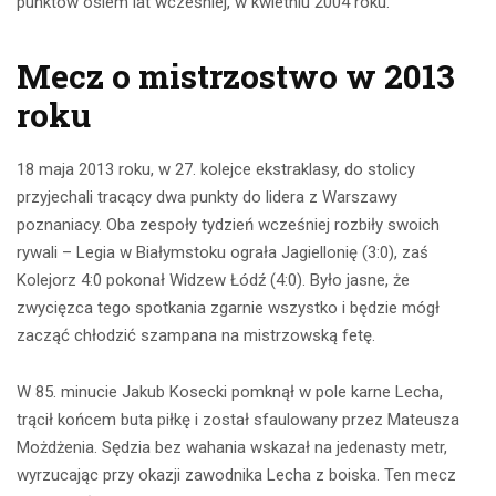
punktów osiem lat wcześniej, w kwietniu 2004 roku.
Mecz o mistrzostwo w 2013
roku
18 maja 2013 roku, w 27. kolejce ekstraklasy, do stolicy
przyjechali tracący dwa punkty do lidera z Warszawy
poznaniacy. Oba zespoły tydzień wcześniej rozbiły swoich
rywali – Legia w Białymstoku ograła Jagiellonię (3:0), zaś
Kolejorz 4:0 pokonał Widzew Łódź (4:0). Było jasne, że
zwycięzca tego spotkania zgarnie wszystko i będzie mógł
zacząć chłodzić szampana na mistrzowską fetę.
W 85. minucie Jakub Kosecki pomknął w pole karne Lecha,
trącił końcem buta piłkę i został sfaulowany przez Mateusza
Możdżenia. Sędzia bez wahania wskazał na jedenasty metr,
wyrzucając przy okazji zawodnika Lecha z boiska. Ten mecz