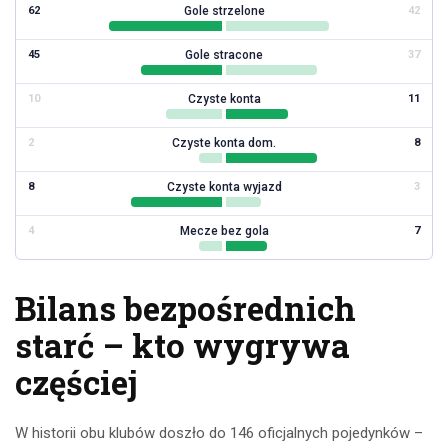
Gole strzelone
62
42
Gole stracone
45
37
Czyste konta
10
11
Czyste konta dom.
2
8
Czyste konta wyjazd
8
3
Mecze bez gola
4
7
Bilans bezpośrednich
starć – kto wygrywa
częściej
W historii obu klubów doszło do 146 oficjalnych pojedynków –