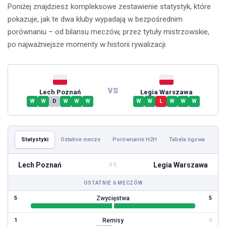
Poniżej znajdziesz kompleksowe zestawienie statystyk, które
pokazuje, jak te dwa kluby wypadają w bezpośrednim
porównaniu – od bilansu meczów, przez tytuły mistrzowskie,
po najważniejsze momenty w historii rywalizacji.
vs
Lech Poznań
Legia Warszawa
W
W
D
W
W
W
W
W
L
W
W
W
Statystyki
Ostatnie mecze
Porównanie H2H
Tabela ligowa
Lech Poznań
Legia Warszawa
VS
OSTATNIE 6 MECZÓW
Zwycięstwa
5
5
Remisy
1
0