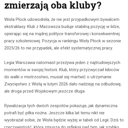
zmierzają oba kluby?
Wisła Płock udowodniła, że nie jest przypadkowym bywalcem
ekstraklasy. Klub z Mazowsza buduje stabilną pozycję w lidze,
opierając się na mądrej polityce transferowej i konsekwentnej
pracy szkoleniowej. Pozycja w rankingu Wisły Płock w sezonie
2025/26 to nie przypadek, ale efekt systematycznej pracy.
Legia Warszawa natomiast przeżywa jeden z najtrudniejszych
momentów w swojej historii. Klub, który przyzwyczaił kibiców
do walki o mistrzostwo, musiał się martwić o utrzymanie.
Zwycięstwo z Wisłą w lutym 2026 dało nadzieję na odbudowę,
ale droga przed Wojskowym jeszcze długa.
Rywalizacja tych dwóch zespołów pokazuje, jak dynamiczna
potrafi być piłka nożna. Jeszcze kilka lat temu nikt nie
wyobrażał sobie, że Wisła będzie wyżej w tabeli od Legii. Dziś to
rzeczywistość, która zmusza do refleksji nad tym, jak szybko