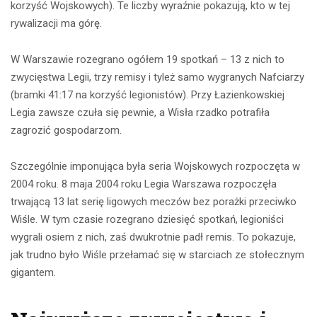
korzyść Wojskowych). Te liczby wyraźnie pokazują, kto w tej
rywalizacji ma górę.
W Warszawie rozegrano ogółem 19 spotkań – 13 z nich to
zwycięstwa Legii, trzy remisy i tyleż samo wygranych Nafciarzy
(bramki 41:17 na korzyść legionistów). Przy Łazienkowskiej
Legia zawsze czuła się pewnie, a Wisła rzadko potrafiła
zagrozić gospodarzom.
Szczególnie imponująca była seria Wojskowych rozpoczęta w
2004 roku. 8 maja 2004 roku Legia Warszawa rozpoczęła
trwającą 13 lat serię ligowych meczów bez porażki przeciwko
Wiśle. W tym czasie rozegrano dziesięć spotkań, legioniści
wygrali osiem z nich, zaś dwukrotnie padł remis. To pokazuje,
jak trudno było Wiśle przełamać się w starciach ze stołecznym
gigantem.