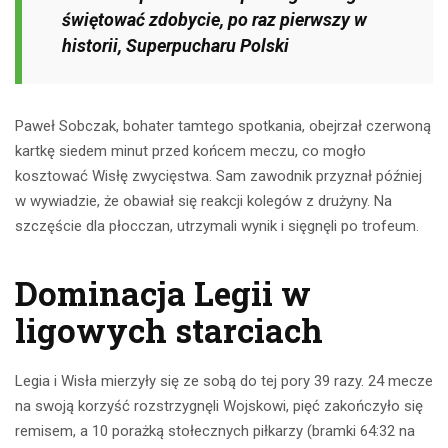
świętować zdobycie, po raz pierwszy w
historii, Superpucharu Polski
Paweł Sobczak, bohater tamtego spotkania, obejrzał czerwoną
kartkę siedem minut przed końcem meczu, co mogło
kosztować Wisłę zwycięstwa. Sam zawodnik przyznał później
w wywiadzie, że obawiał się reakcji kolegów z drużyny. Na
szczęście dla płocczan, utrzymali wynik i sięgnęli po trofeum.
Dominacja Legii w
ligowych starciach
Legia i Wisła mierzyły się ze sobą do tej pory 39 razy. 24 mecze
na swoją korzyść rozstrzygnęli Wojskowi, pięć zakończyło się
remisem, a 10 porażką stołecznych piłkarzy (bramki 64:32 na