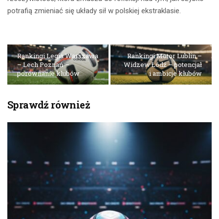
potrafią zmieniać się układy sił w polskiej ekstraklasie.
Rankingi Legia Warszawa
Rankingi Motor Lublin –
– Lech Poznań –
Widzew Łódź – potencjał
porównanie klubów
i ambicje klubów
Sprawdź również