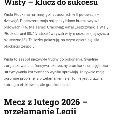
Wisły – klucz do sukcesu
Wisła Płock ma najmniej goli straconych w II połowach –
dziewięć; Płocczanie mają najlepszy bilans bramkowy w I
połowach (+6, tyle samo: Cracovia); Rafał Leszczyński z Wisły
Płock obronił 80,7 % strzałów rywali w tym sezonie (najwyższa
skuteczność). Te liczby pokazują, na czym opiera się siła
płockiego zespołu.
Wisła to zespół niezwykle trudny do pokonania. Świetnie
zorganizowana defensywa, skuteczny bramkarz i umiejętność
utrzymywania korzystnego wyniku sprawiają, że rywale mają
ogromne problemy z przełamaniem się. To nie jest drużyna,
która gra efektownie, ale gra skutecznie.
Mecz z lutego 2026 –
przełamanie Legii