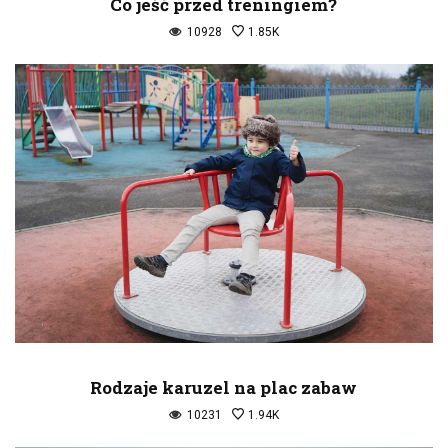
Co jeść przed treningiem?
10928
1.85K
Rodzaje karuzel na plac zabaw
10231
1.94K