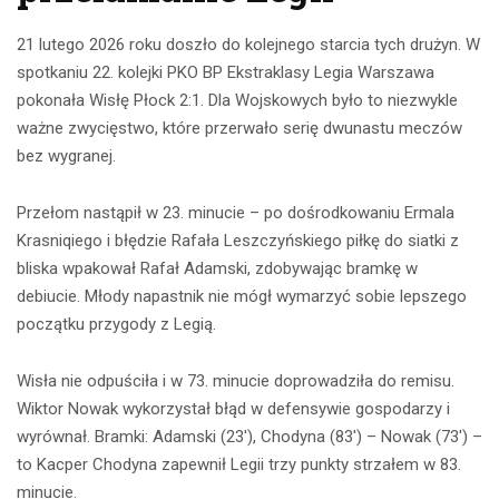
21 lutego 2026 roku doszło do kolejnego starcia tych drużyn. W
spotkaniu 22. kolejki PKO BP Ekstraklasy Legia Warszawa
pokonała Wisłę Płock 2:1. Dla Wojskowych było to niezwykle
ważne zwycięstwo, które przerwało serię dwunastu meczów
bez wygranej.
Przełom nastąpił w 23. minucie – po dośrodkowaniu Ermala
Krasniqiego i błędzie Rafała Leszczyńskiego piłkę do siatki z
bliska wpakował Rafał Adamski, zdobywając bramkę w
debiucie. Młody napastnik nie mógł wymarzyć sobie lepszego
początku przygody z Legią.
Wisła nie odpuściła i w 73. minucie doprowadziła do remisu.
Wiktor Nowak wykorzystał błąd w defensywie gospodarzy i
wyrównał. Bramki: Adamski (23′), Chodyna (83′) – Nowak (73′) –
to Kacper Chodyna zapewnił Legii trzy punkty strzałem w 83.
minucie.