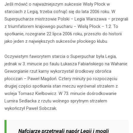
Jeśli mówić o najważniejszym sukcesie Wisły Płock w
starciach z Legią, trzeba cofnąć się do lata 2006 roku. W
Superpucharze mistrzowie Polski – Legia Warszawa – przegrali
z triumfatorem krajowego pucharu – Wisłą Płock – 1:2. To
spotkanie, rozegrane 22 lipca 2006 roku, przeszło do historii
jako jeden z największych sukcesów płockiego klubu.
Oczywistym faworytem starcia o Superpuchar była Legia,
jednak w 3. minucie po faulu Łukasza Fabiańskiego na Wahanie
Geworgianie rzut karny wykorzystał środkowy obrońca
płocczan – Paweł Magdoń. Cztery minuty po rozpoczęciu
drugiej części spotkania stan meczu wyrównał strzałem z
woleja Tomasz Kiełbowicz. W 73. minucie dośrodkowanie
Lumira Sedlacka z rzutu wolnego sprytnym strzałem
wykończył Paweł Sobczak.
Nafciarze przetrwali napór Legii i mogli