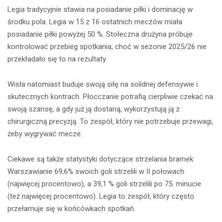
Legia tradycyjnie stawia na posiadanie piłki i dominację w
środku pola. Legia w 15 z 16 ostatnich meczów miała
posiadanie piłki powyżej 50 %. Stołeczna drużyna próbuje
kontrolować przebieg spotkania, choć w sezonie 2025/26 nie
przekładało się to na rezultaty.
Wisła natomiast buduje swoją siłę na solidnej defensywie i
skutecznych kontrach. Płocczanie potrafią cierpliwie czekać na
swoją szansę, a gdy już ją dostaną, wykorzystują ją z
chirurgiczną precyzją. To zespół, który nie potrzebuje przewagi,
żeby wygrywać mecze.
Ciekawe są także statystyki dotyczące strzelania bramek.
Warszawianie 69,6% swoich goli strzelili w II połowach
(najwięcej procentowo), a 39,1 % goli strzelili po 75. minucie
(też najwięcej procentowo). Legia to zespół, który często
przełamuje się w końcówkach spotkań.