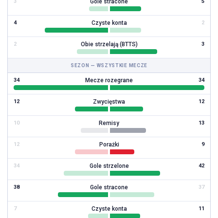
Gole stracone
3
5
Czyste konta
4
2
Obie strzelają (BTTS)
2
3
SEZON — WSZYSTKIE MECZE
Mecze rozegrane
34
34
Zwycięstwa
12
12
Remisy
10
13
Porażki
12
9
Gole strzelone
34
42
Gole stracone
38
37
Czyste konta
7
11