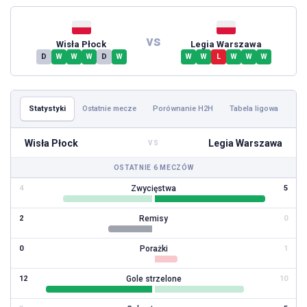
vs
Wisła Płock
Legia Warszawa
D
W
W
W
D
W
W
W
L
W
W
W
Statystyki
Ostatnie mecze
Porównanie H2H
Tabela ligowa
Wisła Płock
Legia Warszawa
VS
OSTATNIE 6 MECZÓW
Zwycięstwa
4
5
Remisy
2
0
Porażki
0
1
Gole strzelone
12
10