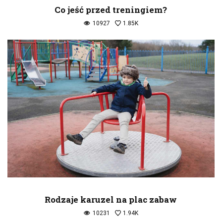
Co jeść przed treningiem?
10927
1.85K
Rodzaje karuzel na plac zabaw
10231
1.94K