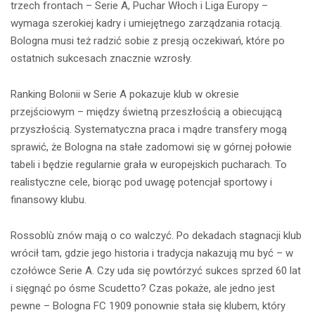
trzech frontach – Serie A, Puchar Włoch i Liga Europy –
wymaga szerokiej kadry i umiejętnego zarządzania rotacją.
Bologna musi też radzić sobie z presją oczekiwań, które po
ostatnich sukcesach znacznie wzrosły.
Ranking Bolonii w Serie A pokazuje klub w okresie
przejściowym – między świetną przeszłością a obiecującą
przyszłością. Systematyczna praca i mądre transfery mogą
sprawić, że Bologna na stałe zadomowi się w górnej połowie
tabeli i będzie regularnie grała w europejskich pucharach. To
realistyczne cele, biorąc pod uwagę potencjał sportowy i
finansowy klubu.
Rossoblù znów mają o co walczyć. Po dekadach stagnacji klub
wrócił tam, gdzie jego historia i tradycja nakazują mu być – w
czołówce Serie A. Czy uda się powtórzyć sukces sprzed 60 lat
i sięgnąć po ósme Scudetto? Czas pokaże, ale jedno jest
pewne – Bologna FC 1909 ponownie stała się klubem, który