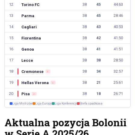
12
38
45
44:63
Torino FC
13
38
45
28:46
Parma
14
38
43
40:53
Cagliari
15
38
42
41:50
Fiorentina
16
38
41
41:51
Genoa
17
38
38
28:50
Lecce
18
38
34
32:57
Cremonese
↓
19
38
21
25:61
Hellas Verona
↓
20
38
18
26:71
Pisa
↓
Liga Mistrzów
Liga Europy
Liga Konferencji
Strefa spadkowa
Aktualna pozycja Bolonii
w Serie A 2025/26