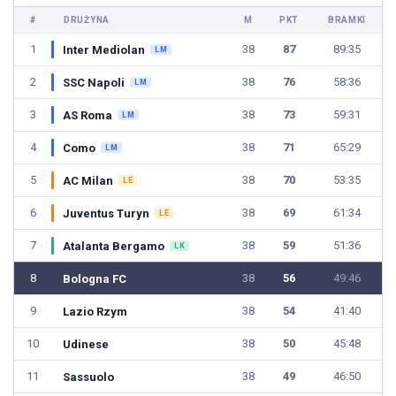
#
DRUŻYNA
M
PKT
BRAMKI
1
38
87
89:35
Inter Mediolan
LM
2
38
76
58:36
SSC Napoli
LM
3
38
73
59:31
AS Roma
LM
4
38
71
65:29
Como
LM
5
38
70
53:35
AC Milan
LE
6
38
69
61:34
Juventus Turyn
LE
7
38
59
51:36
Atalanta Bergamo
LK
8
38
56
49:46
Bologna FC
9
38
54
41:40
Lazio Rzym
10
38
50
45:48
Udinese
11
38
49
46:50
Sassuolo