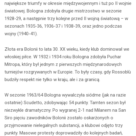
największe triumfy w okresie międzywojennym i tuż po II wojnie
światowej. Bologna zdobyła drugie mistrzostwo w sezonie
1928-29, a następnie trzy kolejne przed II wojną światową – w
sezonach 1935-36, 1936-37 i 1938-39, oraz jedno podczas
wojny (1940-41).
Złota era Bolonii to lata 30. XX wieku, kiedy klub dominował we
włoskiej piłce. W 1932 i 1934 roku Bologna zdobyła Puchar
Mitropa, który był jednym z pierwszych międzynarodowych
turniejów rozgrywanych w Europie. To były czasy, gdy Rossoblù
budziły respekt nie tylko w kraju, ale i za granicą.
W sezonie 1963/64 Bologna wywalczyła siódme (jak na razie
ostatnie) Scudetto, zdobywając 54 punkty. Tamten sezon był
niezwykle dramatyczny. Po wygranej 2-1 nad Milanem na San
Siro pięciu zawodników Bolonii zostało oskarżonych o
przyjmowanie nielegalnych substancji, a klubowi odjęto trzy
punkty. Masowe protesty doprowadziły do kolejnych badań,