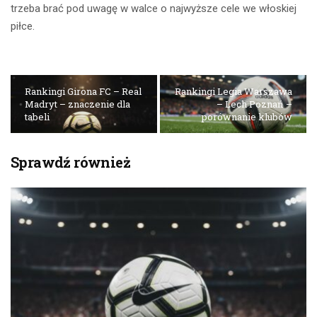
trzeba brać pod uwagę w walce o najwyższe cele we włoskiej
piłce.
Rankingi Girona FC – Real
Rankingi Legia Warszawa
Madryt – znaczenie dla
– Lech Poznań –
tabeli
porównanie klubów
Sprawdź również