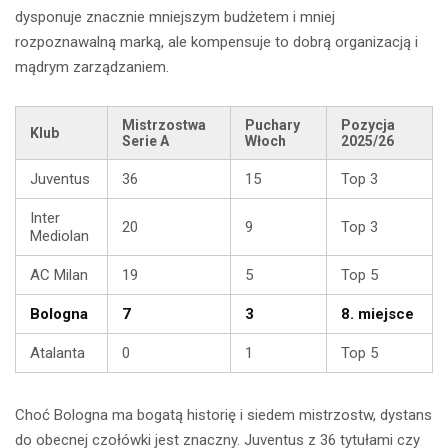
dysponuje znacznie mniejszym budżetem i mniej
rozpoznawalną marką, ale kompensuje to dobrą organizacją i
mądrym zarządzaniem.
Mistrzostwa
Puchary
Pozycja
Klub
Serie A
Włoch
2025/26
Juventus
36
15
Top 3
Inter
20
9
Top 3
Mediolan
AC Milan
19
5
Top 5
Bologna
7
3
8. miejsce
Atalanta
0
1
Top 5
Choć Bologna ma bogatą historię i siedem mistrzostw, dystans
do obecnej czołówki jest znaczny. Juventus z 36 tytułami czy