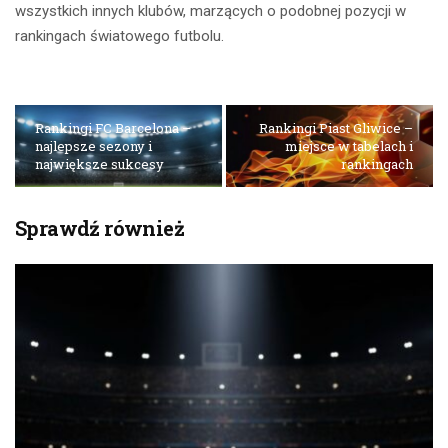
wszystkich innych klubów, marzących o podobnej pozycji w
rankingach światowego futbolu.
Rankingi FC Barcelona –
Rankingi Piast Gliwice –
najlepsze sezony i
miejsce w tabelach i
największe sukcesy
rankingach
Sprawdź również