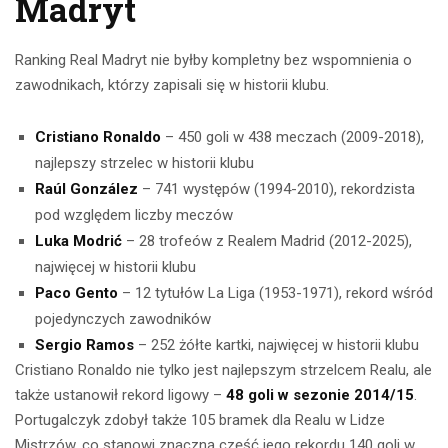
Madryt
Ranking Real Madryt nie byłby kompletny bez wspomnienia o
zawodnikach, którzy zapisali się w historii klubu.
Cristiano Ronaldo
– 450 goli w 438 meczach (2009-2018),
najlepszy strzelec w historii klubu
Raúl González
– 741 występów (1994-2010), rekordzista
pod względem liczby meczów
Luka Modrić
– 28 trofeów z Realem Madrid (2012-2025),
najwięcej w historii klubu
Paco Gento
– 12 tytułów La Liga (1953-1971), rekord wśród
pojedynczych zawodników
Sergio Ramos
– 252 żółte kartki, najwięcej w historii klubu
Cristiano Ronaldo nie tylko jest najlepszym strzelcem Realu, ale
także ustanowił rekord ligowy –
48 goli w sezonie 2014/15
.
Portugalczyk zdobył także 105 bramek dla Realu w Lidze
Mistrzów, co stanowi znaczną część jego rekordu 140 goli w