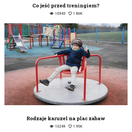
Co jeść przed treningiem?
10943
1.86K
Rodzaje karuzel na plac zabaw
10249
1.95K