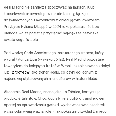
Real Madrid nie zamierza spoczywać na laurach. Klub
konsekwentnie inwestuje w młode talenty, łącząc
doświadczonych zawodników z obiecującymi gwiazdami.
Przybycie Kyliana Mbappé w 2024 roku pokazuje, że Los
Blancos wciąż potrafią przyciągać największe nazwiska
światowego futbolu.
Pod wodzą Carlo Ancelottiego, najstarszego trenera, który
wygrał tytuł La Liga (w wieku 65 lat), Real Madrid pozostaje
faworytem do kolejnych trofeów. Włoski szkoleniowiec zdobył
już
12 trofeów
jako trener Realu, co czyni go jednym z
najbardziej utytułowanych menedżerów w historii klubu.
Akademia Real Madrid, znana jako La Fábrica, kontynuuje
produkcję talentów. Choć klub słynie z polityki transferowej
opartej na sprowadzaniu gwiazd, wychowankowie akademii
wciąż odgrywają ważną rolę – jak pokazuje przykład Daniego