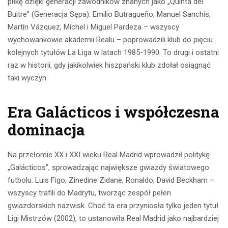
piłkę dzięki generacji zawodników znanych jako „Quinta del
Buitre” (Generacja Sępa). Emilio Butragueño, Manuel Sanchís,
Martín Vázquez, Míchel i Miguel Pardeza – wszyscy
wychowankowie akademii Realu – poprowadzili klub do pięciu
kolejnych tytułów La Liga w latach 1985-1990. To drugi i ostatni
raz w historii, gdy jakikolwiek hiszpański klub zdołał osiągnąć
taki wyczyn.
Era Galácticos i współczesna
dominacja
Na przełomie XX i XXI wieku Real Madrid wprowadził politykę
„Galácticos”, sprowadzając największe gwiazdy światowego
futbolu. Luis Figo, Zinedine Zidane, Ronaldo, David Beckham –
wszyscy trafili do Madrytu, tworząc zespół pełen
gwiazdorskich nazwisk. Choć ta era przyniosła tylko jeden tytuł
Ligi Mistrzów (2002), to ustanowiła Real Madrid jako najbardziej