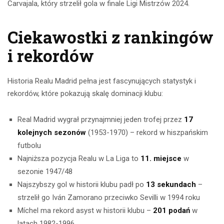
Carvajala, który strzelił gola w finale Ligi Mistrzów 2024.
Ciekawostki z rankingów
i rekordów
Historia Realu Madrid pełna jest fascynujących statystyk i
rekordów, które pokazują skalę dominacji klubu:
Real Madrid wygrał przynajmniej jeden trofej przez
17
kolejnych sezonów
(1953-1970) – rekord w hiszpańskim
futbolu
Najniższa pozycja Realu w La Liga to
11. miejsce
w
sezonie 1947/48
Najszybszy gol w historii klubu padł po
13 sekundach
–
strzelił go Iván Zamorano przeciwko Sevilli w 1994 roku
Míchel ma rekord asyst w historii klubu –
201 podań
w
latach 1982-1996