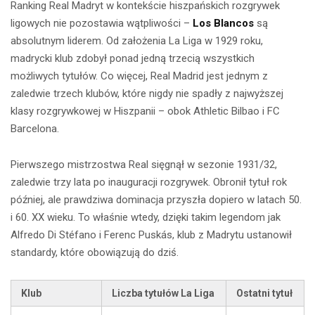
Ranking Real Madryt w kontekście hiszpańskich rozgrywek
ligowych nie pozostawia wątpliwości –
Los Blancos
są
absolutnym liderem. Od założenia La Liga w 1929 roku,
madrycki klub zdobył ponad jedną trzecią wszystkich
możliwych tytułów. Co więcej, Real Madrid jest jednym z
zaledwie trzech klubów, które nigdy nie spadły z najwyższej
klasy rozgrywkowej w Hiszpanii – obok Athletic Bilbao i FC
Barcelona.
Pierwszego mistrzostwa Real sięgnął w sezonie 1931/32,
zaledwie trzy lata po inauguracji rozgrywek. Obronił tytuł rok
później, ale prawdziwa dominacja przyszła dopiero w latach 50.
i 60. XX wieku. To właśnie wtedy, dzięki takim legendom jak
Alfredo Di Stéfano i Ferenc Puskás, klub z Madrytu ustanowił
standardy, które obowiązują do dziś.
Klub
Liczba tytułów La Liga
Ostatni tytuł