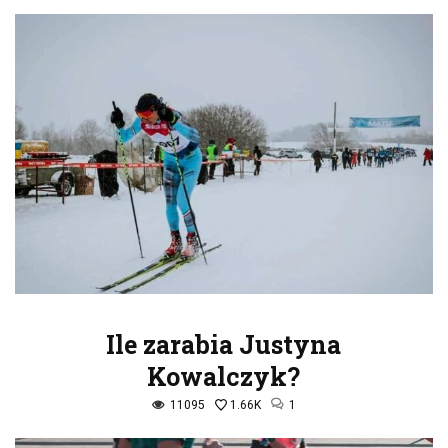
Ile zarabia Justyna
Kowalczyk?
11095
1.66K
1