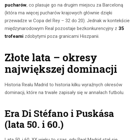
pucharów
, co plasuje go na drugim miejscu za Barceloną
(która ma więcej pucharów krajowych głównie dzięki
przewadze w Copa del Rey – 32 do 20). Jednak w kontekście
międzynarodowym Real pozostaje bezkonkurencyjny z
35
trofeami
zdobytymi poza granicami Hiszpanii.
Złote lata – okresy
największej dominacji
Historia Realu Madrid to historia kilku wyraźnych okresów
dominacji, które na trwałe zapisały się w annałach futbolu.
Era Di Stéfano i Puskása
(lata 50. i 60.)
Lata 50. i 60. XX wieku to czas, gdy Real Madrid stał się