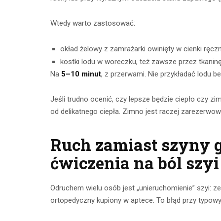
Wtedy warto zastosować:
okład żelowy z zamrażarki owinięty w cienki ręczn
kostki lodu w woreczku, też zawsze przez tkanin
Na
5–10 minut
, z przerwami. Nie przykładać lodu be
Jeśli trudno ocenić, czy lepsze będzie ciepło czy z
od delikatnego ciepła. Zimno jest raczej zarezerwow
Ruch zamiast szyny g
ćwiczenia na ból szyi
Odruchem wielu osób jest „unieruchomienie” szyi: z
ortopedyczny kupiony w aptece. To błąd przy typow