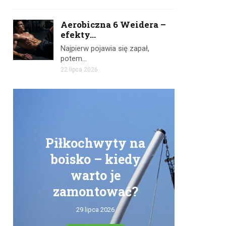
Aerobiczna 6 Weidera –
efekty...
Najpierw pojawia się zapał,
potem…
22 lipca 2026
Piłkochwyty na
boisko – kiedy
warto je
zamontować?
tr
29 lipca 2026