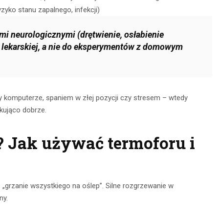
CZYTAJ DALEJ
zyko stanu zapalnego, infekcji)
 DALEJ
ami neurologicznymi (drętwienie, osłabienie
ji lekarskiej, a nie do eksperymentów z domowym
rzy komputerze, spaniem w złej pozycji czy stresem – wtedy
kująco dobrze.
c? Jak używać termoforu i
e „grzanie wszystkiego na oślep”. Silne rozgrzewanie w
ny.