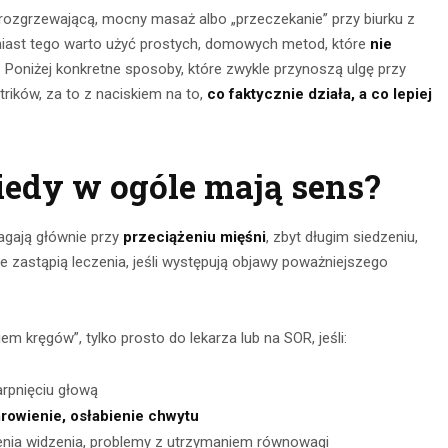
 rozgrzewającą, mocny masaż albo „przeczekanie” przy biurku z
amiast tego warto użyć prostych, domowych metod, które
nie
e. Poniżej konkretne sposoby, które zwykle przynoszą ulgę przy
rików, za to z naciskiem na to,
co faktycznie działa, a co lepiej
edy w ogóle mają sens?
gają głównie przy
przeciążeniu mięśni
, zbyt długim siedzeniu,
nia na
ie zastąpią leczenia, jeśli występują objawy poważniejszego
Obserwacja po
głębokie
zmroku: jak
– jak je
 kręgów”, tylko prosto do lekarza lub na SOR, jeśli:
wybrać idealną
awnie
lornetkę w teren?
ywać?
arpnięciu głową
mrowienie, osłabienie chwytu
22 lipca 2026
ca 2026
zenia widzenia, problemy z utrzymaniem równowagi