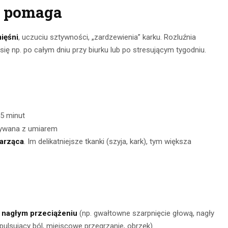
e pomaga
ięśni
, uczuciu sztywności, „zardzewienia” karku. Rozluźnia
się np. po całym dniu przy biurku lub po stresującym tygodniu.
15 minut
używana z umiarem
parząca
. Im delikatniejsze tkanki (szyja, kark), tym większa
o
nagłym przeciążeniu
(np. gwałtowne szarpnięcie głową, nagły
ulsujący ból, miejscowe przegrzanie, obrzęk).