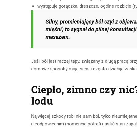
CZYTAJ DALEJ
występuje gorączka, dreszcze, ogólne rozbicie (ry
CZYTAJ
Silny, promieniujący ból szyi z objaw
mięśni) to sygnał do pilnej konsultac
masażem.
Jeśli ból jest raczej tępy, związany z długą pracą p
domowe sposoby mają sens i często działają zaska
Ciepło, zimno czy ni
lodu
Najwięcej szkody robi nie sam ból, tylko nieumiejętn
nieodpowiednim momencie potrafi nasilić stan zapal