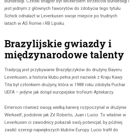
Bundesligi. Czeski snajper był wicekrólem strzelców Bundesligi i
jest jednym z głównych faworytów do zdobycia tego tytułu.
Schick odnalazł w Leverkusen swoje miejsce po trudnych
latach w AS Romie i RB Lipsku.
Brazylijskie gwiazdy i
międzynarodowe talenty
Tradycją jest przybywanie Brazylijczyków do drużyny Bayeru
Leverkusen, a historia klubu pełna jest nazwisk z Kraju Kawy.
Tita był członkiem drużyny, która w 1988 roku zdobyła Puchar
UEFA – jedyne jak dotąd europejskie trofeum Aptekarzy.
Emerson również swoją wielką karierę rozpoczynał w drużynie
Werkself, podobnie jak Zé Roberto, Juan i Lucio. To właśnie w
Leverkusen ci zawodnicy pokazali swój potencjał, by później
zasilić szeregi największych klubów Europy. Lucio trafił do