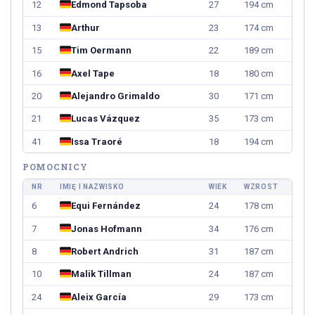
12
Edmond Tapsoba
27
194 cm
13
Arthur
23
174 cm
15
Tim Oermann
22
189 cm
16
Axel Tape
18
180 cm
20
Alejandro Grimaldo
30
171 cm
21
Lucas Vázquez
35
173 cm
41
Issa Traoré
18
194 cm
POMOCNICY
NR
IMIĘ I NAZWISKO
WIEK
WZROST
6
Equi Fernández
24
178 cm
7
Jonas Hofmann
34
176 cm
8
Robert Andrich
31
187 cm
10
Malik Tillman
24
187 cm
24
Aleix García
29
173 cm