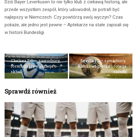
Dziś Bayer Leverkusen to nie tylko klub z ciekawą historią, ale
przede wszystkim zespół, który udowodnił, że potrafi być
najlepszy w Niemczech. Czy powtórzą swój wyczyn? Czas
pokaże, ale jedno jest pewne – Aptekarze na stałe zapisali się
w historii Bundesligi.
Chelsea F.C. – zawodnicy,
Sevilla FC – zawodnicy,
formacja i rywalizacja o
kluczowi gracze i rotacja
skład
składu
Sprawdź również