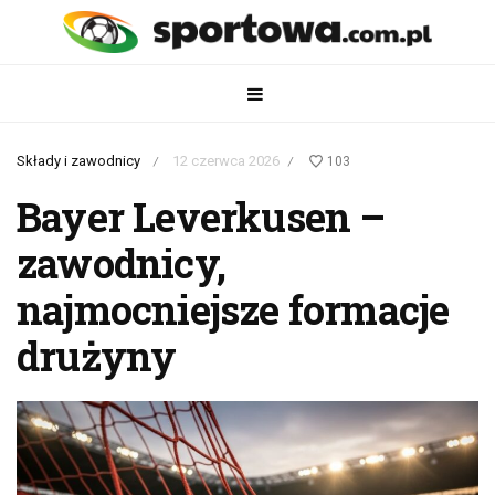
Składy i zawodnicy
12 czerwca 2026
103
/
/
Bayer Leverkusen –
zawodnicy,
najmocniejsze formacje
drużyny