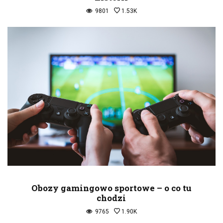
9801
1.53K
Obozy gamingowo sportowe – o co tu
chodzi
9765
1.90K