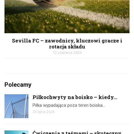
Sevilla FC – zawodnicy, kluczowi gracze i
rotacja składu
12 czerwca 2026
Polecamy
Piłkochwyty na boisko – kiedy...
Piłka wypadająca poza teren boiska…
29 lipca 2026
Ćwiczenia z taśmami – skuteczny...