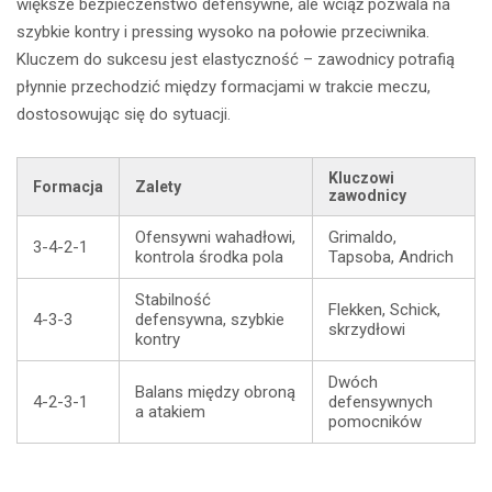
większe bezpieczeństwo defensywne, ale wciąż pozwala na
szybkie kontry i pressing wysoko na połowie przeciwnika.
Kluczem do sukcesu jest elastyczność – zawodnicy potrafią
płynnie przechodzić między formacjami w trakcie meczu,
dostosowując się do sytuacji.
Kluczowi
Formacja
Zalety
zawodnicy
Ofensywni wahadłowi,
Grimaldo,
3-4-2-1
kontrola środka pola
Tapsoba, Andrich
Stabilność
Flekken, Schick,
4-3-3
defensywna, szybkie
skrzydłowi
kontry
Dwóch
Balans między obroną
4-2-3-1
defensywnych
a atakiem
pomocników