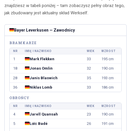
znajdziesz w tabeli poniżej – tam zobaczysz pełny obraz tego,
jak zbudowany jest aktualny skład Werkself.
Bayer Leverkusen — Zawodnicy
BRAMKARZE
NR
IMIĘ I NAZWISKO
WIEK
WZROST
1
Mark Flekken
33
195 cm
18
Jonas Omlin
32
190 cm
28
Janis Blaswich
35
193 cm
36
Niklas Lomb
33
186 cm
OBROŃCY
NR
IMIĘ I NAZWISKO
WIEK
WZROST
4
Jarell Quansah
23
190 cm
5
Loïc Badé
26
191 cm