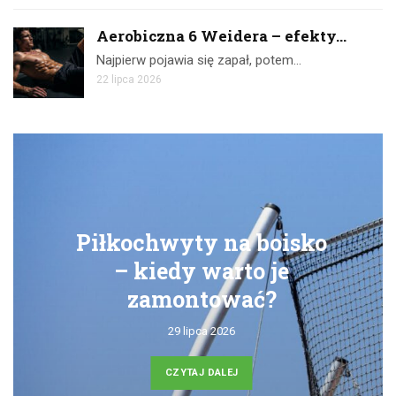
Aerobiczna 6 Weidera – efekty...
Najpierw pojawia się zapał, potem…
22 lipca 2026
boisko
Ćwiczenia z taśma
o je
skuteczny trenin
ć?
domu
24 lipca 2026
CZYTAJ DALEJ