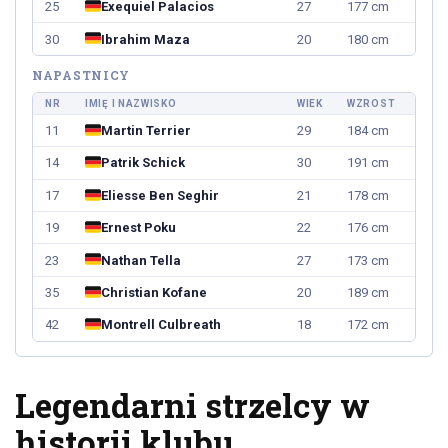
25
Exequiel Palacios
27
177 cm
30
Ibrahim Maza
20
180 cm
NAPASTNICY
NR
IMIĘ I NAZWISKO
WIEK
WZROST
11
Martin Terrier
29
184 cm
14
Patrik Schick
30
191 cm
17
Eliesse Ben Seghir
21
178 cm
19
Ernest Poku
22
176 cm
23
Nathan Tella
27
173 cm
35
Christian Kofane
20
189 cm
42
Montrell Culbreath
18
172 cm
Legendarni strzelcy w
historii klubu