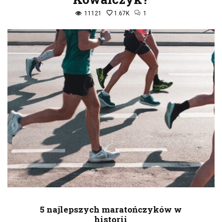
11121
1.67K
1
5 najlepszych maratończyków w
historii