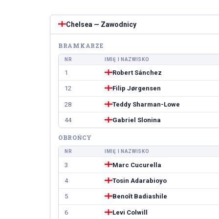
CZYTAJ DALEJ
CZYTAJ
Chelsea — Zawodnicy
BRAMKARZE
NR
IMIĘ I NAZWISKO
1
Robert Sánchez
12
Filip Jørgensen
28
Teddy Sharman-Lowe
44
Gabriel Slonina
OBROŃCY
NR
IMIĘ I NAZWISKO
3
Marc Cucurella
4
Tosin Adarabioyo
5
Benoît Badiashile
6
Levi Colwill