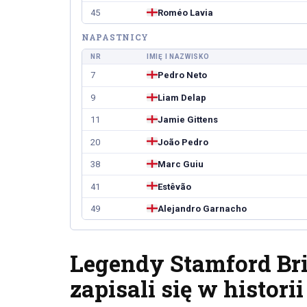
45
Roméo Lavia
NAPASTNICY
NR
IMIĘ I NAZWISKO
7
Pedro Neto
9
Liam Delap
11
Jamie Gittens
20
João Pedro
38
Marc Guiu
41
Estêvão
49
Alejandro Garnacho
Legendy Stamford Bri
zapisali się w historii