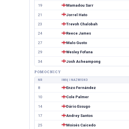
19
Mamadou Sarr
21
Jorrel Hato
23
Trevoh Chalobah
24
Reece James
27
Malo Gusto
29
Wesley Fofana
34
Josh Acheampong
POMOCNICY
NR
IMIĘ I NAZWISKO
8
Enzo Fernández
10
Cole Palmer
14
Dário Essugo
17
Andrey Santos
25
Moisés Caicedo