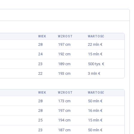
CZYTAJ DALEJ
 DALEJ
WIEK
WZROST
WARTOŚĆ
28
197 cm
22 mln €
24
192 cm
15 mln €
23
189 cm
500 tys. €
22
193 cm
3 mln €
WIEK
WZROST
WARTOŚĆ
28
173 cm
50 mln €
28
197 cm
16 mln €
25
194 cm
15 mln €
23
187 cm
50 mln €