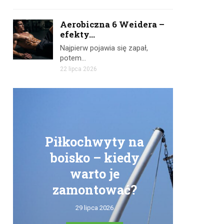
Aerobiczna 6 Weidera –
efekty...
Najpierw pojawia się zapał,
potem…
22 lipca 2026
Piłkochwyty na
boisko – kiedy
warto je
zamontować?
tr
29 lipca 2026