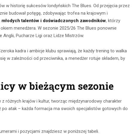
ów w historię sukcesów londyńskich The Blues. Od przejęcia przez
ie budował potęgę, zdobywając trofea na krajowym i
a młodych talentów i doświadczonych zawodników
, którzy
d okiem menedżera. W sezonie 2025/26 The Blues ponownie
 Anglii, Pucharze Ligi oraz Lidze Mistrzów.
zeroka kadra i ambicje klubu sprawiają, że każdy trening to walka
ię w zależności od przeciwnika, a menedżer rotuje składem, by
nia na
nicy w bieżącym sezonie
Obserwacja po
głębokie
zmroku: jak
– jak je
z różnych krajów i kultur, tworząc międzynarodowy charakter
wybrać idealną
awnie
aż po atak – każda formacja ma swoich specjalistów gotowych do
lornetkę w teren?
ywać?
22 lipca 2026
ca 2026
merami i pozycjami znajdziesz w poniższej tabeli.