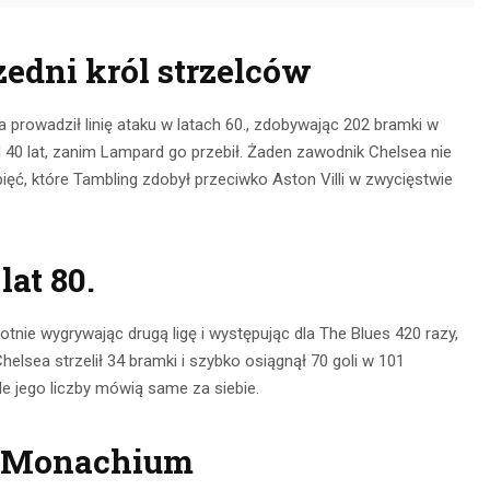
edni król strzelców
a prowadził linię ataku w latach 60., zdobywając 202 bramki w
40 lat, zanim Lampard go przebił. Żaden zawodnik Chelsea nie
ięć, które Tambling zdobył przeciwko Aston Villi w zwycięstwie
lat 80.
tnie wygrywając drugą ligę i występując dla The Blues 420 razy,
elsea strzelił 34 bramki i szybko osiągnął 70 goli w 101
le jego liczby mówią same za siebie.
er Monachium