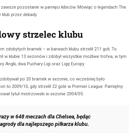
 na zawsze pozostanie w pamięci kibiców. Mówiąc o legendach The
 klub przez dekady.
owy strzelec klubu
m zdobytych bramek – w barwach klubu strzelił 211 goli. To
ił w klubie 13 sezonów i zdobył wszystkie możliwe trofea, w tym
ry Anglii, dwa Puchary Ligi oraz Ligę Europy.
zdobywał po 20 bramek w sezonie, co wcześniej było
n to 2009/10, gdy strzelił 22 gole w Premier League. Pamiętny
ował tytuł mistrzowski w sezonie 2004/05.
razy w 648 meczach dla Chelsea, będąc
agrody dla najlepszego piłkarza klubu.