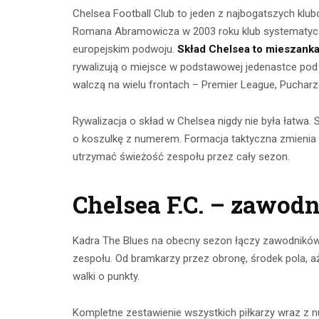
Chelsea Football Club to jeden z najbogatszych klub
Romana Abramowicza w 2003 roku klub systematyczn
europejskim podwoju.
Skład Chelsea to mieszank
rywalizują o miejsce w podstawowej jedenastce po
walczą na wielu frontach – Premier League, Pucharze
Rywalizacja o skład w Chelsea nigdy nie była łatwa. S
o koszulkę z numerem. Formacja taktyczna zmienia s
utrzymać świeżość zespołu przez cały sezon.
Ćwicze
Chelsea F.C. – zawod
Ćwiczenia z
mięśnie 
taśmami –
brzucha 
Kadra The Blues na obecny sezon łączy zawodników 
skuteczny
popr
zespołu. Od bramkarzy przez obronę, środek pola, 
trening w domu
wykon
walki o punkty.
23 lipca 2026
23 lip
Kompletne zestawienie wszystkich piłkarzy wraz z nu