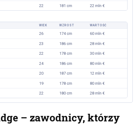
22
181 cm
22 mln €
WIEK
WZROST
WARTOŚĆ
26
174 cm
60 mln €
23
186 cm
28 mln €
22
178 cm
30 mln €
24
186 cm
80 mln €
20
187 cm
12 mln €
19
178 cm
80 mln €
22
180 cm
28 mln €
dge – zawodnicy, którzy