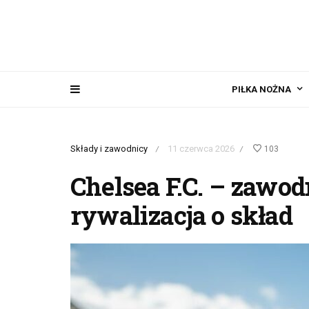
PIŁKA NOŻNA
Składy i zawodnicy
11 czerwca 2026
103
/
/
Chelsea F.C. – zawod
rywalizacja o skład