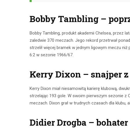
Bobby Tambling – poprz
Bobby Tambling, produkt akademii Chelsea, przez lat
zaledwie 370 meczach. Jego rekord przetrwał ponad 
strzelił więcej bramek w jednym ligowym meczu niż p
6:2 w sezonie 1966/67.
Kerry Dixon – snajper z 
Kerry Dixon miał niesamowitą karierę klubową, dwukro
strzelając 193 gole. W swoim pierwszym sezonie z Ch
meczach. Dixon grał w trudnych czasach dla klubu, a
Didier Drogba – bohat