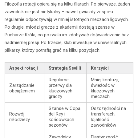
Filozofia rotacji opiera się na kilku filarach. Po pierwsze, żaden
zawodnik nie jest nietykalny – nawet gwiazdy zespołu
regularnie odpoczywają w mniej istotnych meczach ligowych.
Po drugie, młodzi gracze z akademii dostają szanse w
Pucharze Króla, co pozwala im zdobywać doświadczenie bez
nadmiernej presji. Po trzecie, klub inwestuje w uniwersalnych
piłkarzy, którzy potrafią grać na kilku pozycjach.
Aspekt rotacji
Strategia Sevilli
Korzyści
Regularne
Mniej kontuzji,
Zarządzanie
przerwy dla
świeżość w
obciążeniem
kluczowych
kluczowych
graczy
meczach
Szanse w Copa
Oszczędności na
Rozwój
del Rey i
transferach,
młodzieży
końcówkach
lojalność
sezonów
zawodników
Zawodnicy
Elastyczność