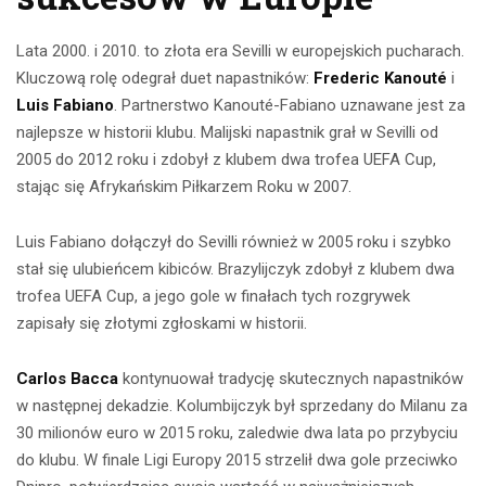
Lata 2000. i 2010. to złota era Sevilli w europejskich pucharach.
Kluczową rolę odegrał duet napastników:
Frederic Kanouté
i
Luis Fabiano
. Partnerstwo Kanouté-Fabiano uznawane jest za
najlepsze w historii klubu. Malijski napastnik grał w Sevilli od
2005 do 2012 roku i zdobył z klubem dwa trofea UEFA Cup,
stając się Afrykańskim Piłkarzem Roku w 2007.
Luis Fabiano dołączył do Sevilli również w 2005 roku i szybko
stał się ulubieńcem kibiców. Brazylijczyk zdobył z klubem dwa
trofea UEFA Cup, a jego gole w finałach tych rozgrywek
zapisały się złotymi zgłoskami w historii.
Carlos Bacca
kontynuował tradycję skutecznych napastników
w następnej dekadzie. Kolumbijczyk był sprzedany do Milanu za
30 milionów euro w 2015 roku, zaledwie dwa lata po przybyciu
do klubu. W finale Ligi Europy 2015 strzelił dwa gole przeciwko