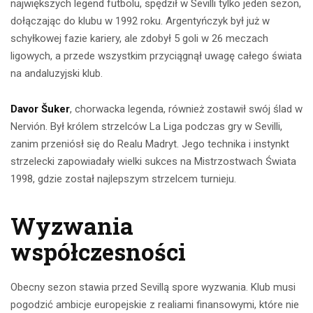
największych legend futbolu, spędził w Sevilli tylko jeden sezon,
dołączając do klubu w 1992 roku. Argentyńczyk był już w
schyłkowej fazie kariery, ale zdobył 5 goli w 26 meczach
ligowych, a przede wszystkim przyciągnął uwagę całego świata
na andaluzyjski klub.
Davor Šuker
, chorwacka legenda, również zostawił swój ślad w
Nervión. Był królem strzelców La Liga podczas gry w Sevilli,
zanim przeniósł się do Realu Madryt. Jego technika i instynkt
strzelecki zapowiadały wielki sukces na Mistrzostwach Świata
1998, gdzie został najlepszym strzelcem turnieju.
Wyzwania
współczesności
Obecny sezon stawia przed Sevillą spore wyzwania. Klub musi
pogodzić ambicje europejskie z realiami finansowymi, które nie