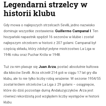
Legendarni strzelcy w
historii klubu
Gdy mowa o najlepszych strzelcach Sevilli, jedno nazwisko
dominuje wszystkie zestawienia:
Guillermo Campanal I
. Ten
hiszpański napastnik spędził 16 sezonów w klubie i został
najlepszym strzelcem w historii z 207 golami. Campanal był
częścią składu, który zdobył jedyne mistrzostwo La Liga w
1946 roku oraz Puchar Króla w 1948.
Tuż za nim plasuje się
Juan Arza
, postać absolutnie kultowa
dla kibiców Sevilli. Arza strzelił 214 goli w ciągu 17 lat gry dla
klubu, ale to nie tylko liczby robią wrażenie. W sezonie 1954/55
został królem strzelców La Liga z 29 golami – osiągnięcie,
które do dziś pozostaje dumą Andaluzyjczyków. Arza jest
również rekordzistą pod względem liczby występów w historii
klubu.