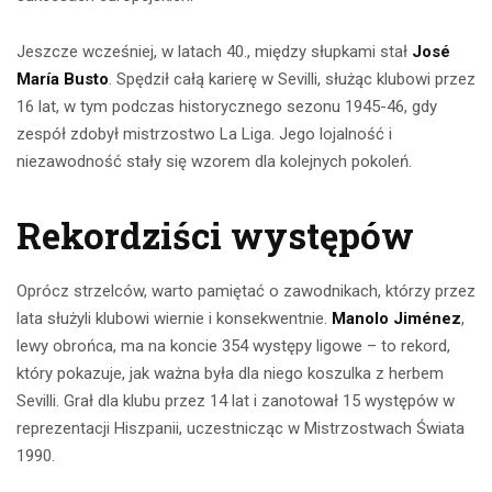
Jeszcze wcześniej, w latach 40., między słupkami stał
José
María Busto
. Spędził całą karierę w Sevilli, służąc klubowi przez
16 lat, w tym podczas historycznego sezonu 1945-46, gdy
zespół zdobył mistrzostwo La Liga. Jego lojalność i
niezawodność stały się wzorem dla kolejnych pokoleń.
Rekordziści występów
Oprócz strzelców, warto pamiętać o zawodnikach, którzy przez
lata służyli klubowi wiernie i konsekwentnie.
Manolo Jiménez
,
lewy obrońca, ma na koncie 354 występy ligowe – to rekord,
który pokazuje, jak ważna była dla niego koszulka z herbem
Sevilli. Grał dla klubu przez 14 lat i zanotował 15 występów w
reprezentacji Hiszpanii, uczestnicząc w Mistrzostwach Świata
1990.