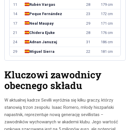
11
Rubén Vargas
28
179 cm
14
Peque Fernández
23
172 cm
17
Neal Maupay
29
171 cm
21
Chidera Ejuke
28
176 cm
24
Adnan Januzaj
31
186 cm
29
Miguel Sierra
22
181 cm
Kluczowi zawodnicy
obecnego składu
W aktualnej kadrze Sevilli wyróżnia się kilku graczy, którzy
stanowią trzon zespołu. Isaac Romero, młody hiszpański
napastnik, reprezentuje nową generację sevillistas –
zawodników wychowanych w akademii klubu. Jego wartość
rynkowa szacowana jest na 5 milionów euro, ale potencjał