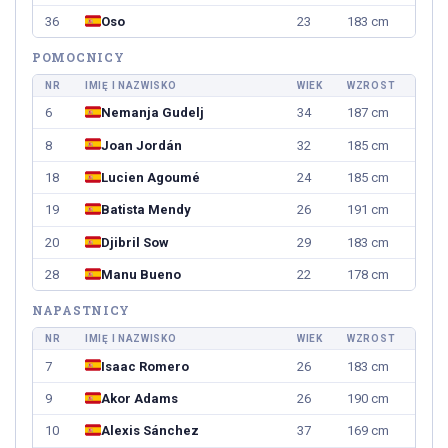
36
Oso
23
183 cm
POMOCNICY
NR
IMIĘ I NAZWISKO
WIEK
WZROST
6
Nemanja Gudelj
34
187 cm
8
Joan Jordán
32
185 cm
18
Lucien Agoumé
24
185 cm
19
Batista Mendy
26
191 cm
20
Djibril Sow
29
183 cm
28
Manu Bueno
22
178 cm
NAPASTNICY
NR
IMIĘ I NAZWISKO
WIEK
WZROST
7
Isaac Romero
26
183 cm
9
Akor Adams
26
190 cm
10
Alexis Sánchez
37
169 cm