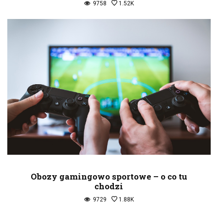
9758
1.52K
Obozy gamingowo sportowe – o co tu
chodzi
9729
1.88K