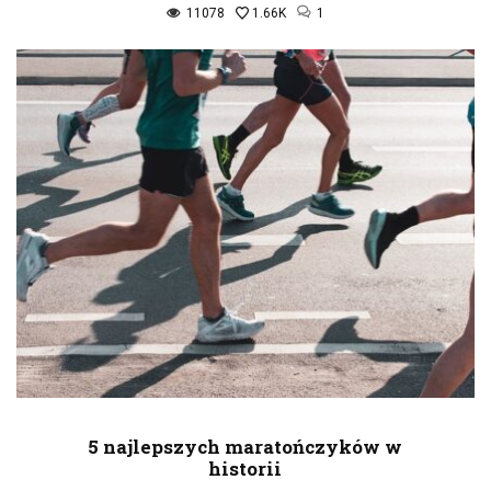
11078
1.66K
1
5 najlepszych maratończyków w
historii