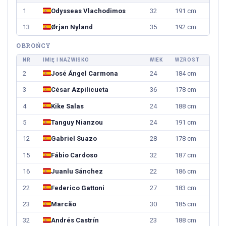
1
Odysseas Vlachodimos
32
191 cm
13
Ørjan Nyland
35
192 cm
OBROŃCY
NR
IMIĘ I NAZWISKO
WIEK
WZROST
2
José Ángel Carmona
24
184 cm
3
César Azpilicueta
36
178 cm
4
Kike Salas
24
188 cm
5
Tanguy Nianzou
24
191 cm
12
Gabriel Suazo
28
178 cm
15
Fábio Cardoso
32
187 cm
16
Juanlu Sánchez
22
186 cm
22
Federico Gattoni
27
183 cm
23
Marcão
30
185 cm
32
Andrés Castrín
23
188 cm