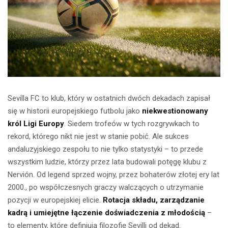
Sevilla FC to klub, który w ostatnich dwóch dekadach zapisał
się w historii europejskiego futbolu jako
niekwestionowany
król Ligi Europy
. Siedem trofeów w tych rozgrywkach to
rekord, którego nikt nie jest w stanie pobić. Ale sukces
andaluzyjskiego zespołu to nie tylko statystyki – to przede
wszystkim ludzie, którzy przez lata budowali potęgę klubu z
Nervión. Od legend sprzed wojny, przez bohaterów złotej ery lat
2000., po współczesnych graczy walczących o utrzymanie
pozycji w europejskiej elicie.
Rotacja składu, zarządzanie
kadrą i umiejętne łączenie doświadczenia z młodością
–
to elementy, które definiują filozofię Sevilli od dekad.