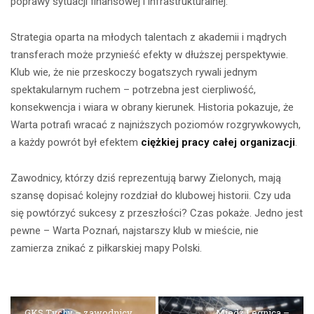
poprawy sytuacji finansowej i infrastrukturalnej.
Strategia oparta na młodych talentach z akademii i mądrych
transferach może przynieść efekty w dłuższej perspektywie.
Klub wie, że nie przeskoczy bogatszych rywali jednym
spektakularnym ruchem – potrzebna jest cierpliwość,
konsekwencja i wiara w obrany kierunek. Historia pokazuje, że
Warta potrafi wracać z najniższych poziomów rozgrywkowych,
a każdy powrót był efektem
ciężkiej pracy całej organizacji
.
Zawodnicy, którzy dziś reprezentują barwy Zielonych, mają
szansę dopisać kolejny rozdział do klubowej historii. Czy uda
się powtórzyć sukcesy z przeszłości? Czas pokaże. Jedno jest
pewne – Warta Poznań, najstarszy klub w mieście, nie
zamierza znikać z piłkarskiej mapy Polski.
GKS Tychy – zawodnicy,
Miedź Legnica –