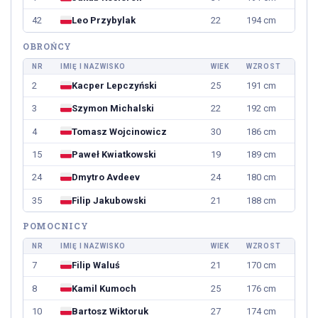
42
Leo Przybylak
22
194 cm
OBROŃCY
NR
IMIĘ I NAZWISKO
WIEK
WZROST
2
Kacper Lepczyński
25
191 cm
3
Szymon Michalski
22
192 cm
4
Tomasz Wojcinowicz
30
186 cm
15
Paweł Kwiatkowski
19
189 cm
24
Dmytro Avdeev
24
180 cm
35
Filip Jakubowski
21
188 cm
POMOCNICY
NR
IMIĘ I NAZWISKO
WIEK
WZROST
7
Filip Waluś
21
170 cm
8
Kamil Kumoch
25
176 cm
10
Bartosz Wiktoruk
27
174 cm