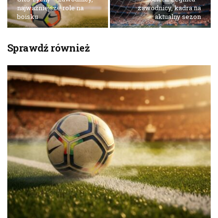
najważniejsze role na
zawodnicy, kadra na
boisku
aktualny sezon
Sprawdź również