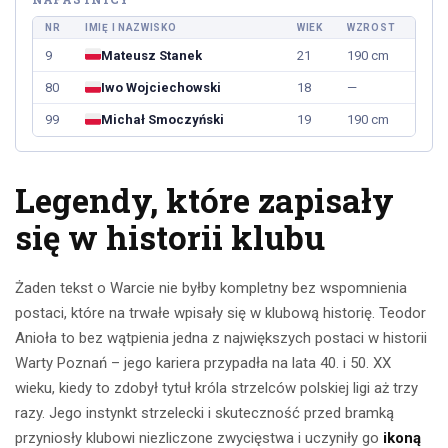
NR
IMIĘ I NAZWISKO
WIEK
WZROST
9
Mateusz Stanek
21
190 cm
80
Iwo Wojciechowski
18
—
99
Michał Smoczyński
19
190 cm
Legendy, które zapisały
się w historii klubu
Żaden tekst o Warcie nie byłby kompletny bez wspomnienia
postaci, które na trwałe wpisały się w klubową historię. Teodor
Anioła to bez wątpienia jedna z największych postaci w historii
Warty Poznań – jego kariera przypadła na lata 40. i 50. XX
wieku, kiedy to zdobył tytuł króla strzelców polskiej ligi aż trzy
razy. Jego instynkt strzelecki i skuteczność przed bramką
przyniosły klubowi niezliczone zwycięstwa i uczyniły go
ikoną