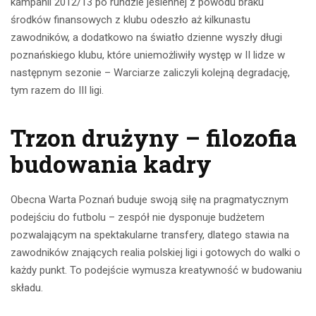
kampanii 2012/13 po rundzie jesiennej z powodu braku
środków finansowych z klubu odeszło aż kilkunastu
zawodników, a dodatkowo na światło dzienne wyszły długi
poznańskiego klubu, które uniemożliwiły występ w II lidze w
następnym sezonie – Warciarze zaliczyli kolejną degradację,
tym razem do III ligi.
Trzon drużyny – filozofia
budowania kadry
Obecna Warta Poznań buduje swoją siłę na pragmatycznym
podejściu do futbolu – zespół nie dysponuje budżetem
pozwalającym na spektakularne transfery, dlatego stawia na
zawodników znających realia polskiej ligi i gotowych do walki o
każdy punkt. To podejście wymusza kreatywność w budowaniu
składu.