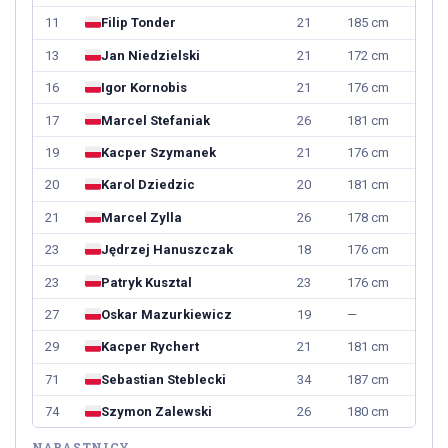
11
Filip Tonder
21
185 cm
13
Jan Niedzielski
21
172 cm
16
Igor Kornobis
21
176 cm
17
Marcel Stefaniak
26
181 cm
19
Kacper Szymanek
21
176 cm
20
Karol Dziedzic
20
181 cm
21
Marcel Zylla
26
178 cm
23
Jędrzej Hanuszczak
18
176 cm
23
Patryk Kusztal
23
176 cm
27
Oskar Mazurkiewicz
19
—
29
Kacper Rychert
21
181 cm
71
Sebastian Steblecki
34
187 cm
74
Szymon Zalewski
26
180 cm
NAPASTNICY