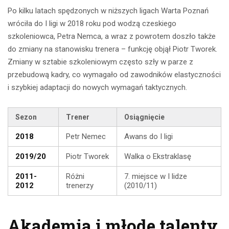
Po kilku latach spędzonych w niższych ligach Warta Poznań
wróciła do I ligi w 2018 roku pod wodzą czeskiego
szkoleniowca, Petra Nemca, a wraz z powrotem doszło także
do zmiany na stanowisku trenera – funkcję objął Piotr Tworek.
Zmiany w sztabie szkoleniowym często szły w parze z
przebudową kadry, co wymagało od zawodników elastyczności
i szybkiej adaptacji do nowych wymagań taktycznych.
Sezon
Trener
Osiągnięcie
2018
Petr Nemec
Awans do I ligi
2019/20
Piotr Tworek
Walka o Ekstraklasę
2011-
Różni
7. miejsce w I lidze
2012
trenerzy
(2010/11)
Akademia i młode talenty