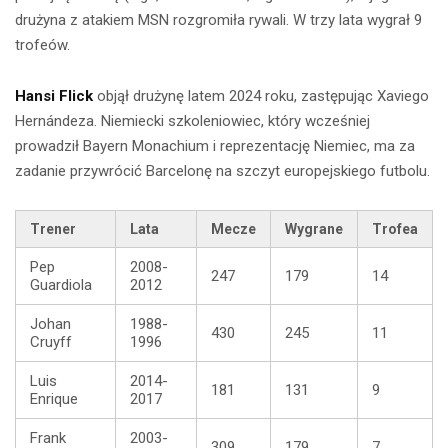
drużyna z atakiem MSN rozgromiła rywali. W trzy lata wygrał 9
trofeów.
Hansi Flick
objął drużynę latem 2024 roku, zastępując Xaviego
Hernándeza. Niemiecki szkoleniowiec, który wcześniej
prowadził Bayern Monachium i reprezentację Niemiec, ma za
zadanie przywrócić Barcelonę na szczyt europejskiego futbolu.
Trener
Lata
Mecze
Wygrane
Trofea
Pep
2008-
247
179
14
Guardiola
2012
Johan
1988-
430
245
11
Cruyff
1996
Luis
2014-
181
131
9
Enrique
2017
Frank
2003-
309
179
7