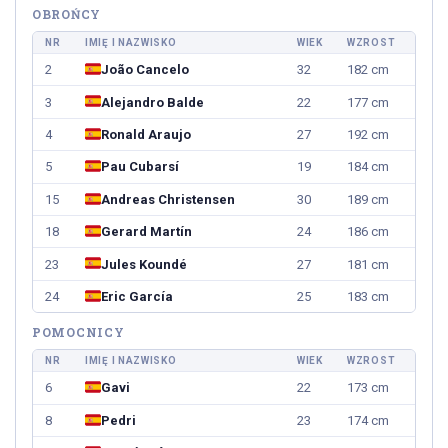
OBROŃCY
NR
IMIĘ I NAZWISKO
WIEK
WZROST
2
João Cancelo
32
182 cm
3
Alejandro Balde
22
177 cm
4
Ronald Araujo
27
192 cm
5
Pau Cubarsí
19
184 cm
15
Andreas Christensen
30
189 cm
18
Gerard Martín
24
186 cm
23
Jules Koundé
27
181 cm
24
Eric García
25
183 cm
POMOCNICY
NR
IMIĘ I NAZWISKO
WIEK
WZROST
6
Gavi
22
173 cm
8
Pedri
23
174 cm