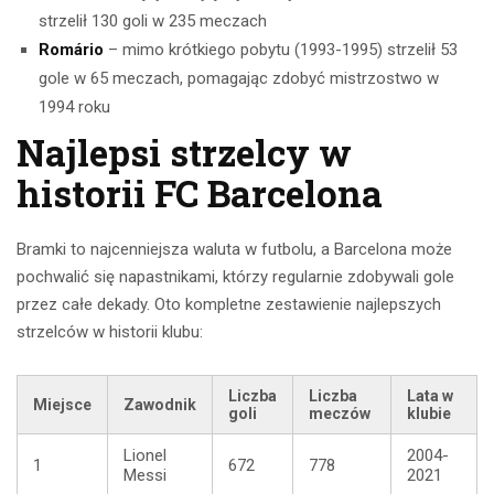
strzelił 130 goli w 235 meczach
Romário
– mimo krótkiego pobytu (1993-1995) strzelił 53
gole w 65 meczach, pomagając zdobyć mistrzostwo w
1994 roku
Najlepsi strzelcy w
historii FC Barcelona
Bramki to najcenniejsza waluta w futbolu, a Barcelona może
pochwalić się napastnikami, którzy regularnie zdobywali gole
przez całe dekady. Oto kompletne zestawienie najlepszych
strzelców w historii klubu:
Liczba
Liczba
Lata w
Miejsce
Zawodnik
goli
meczów
klubie
Lionel
2004-
1
672
778
Messi
2021