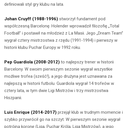
definiowali styl gry klubu na lata.
Johan Cruyff (1988-1996)
stworzył fundament pod
współczesną Barcelonę. Holender wprowadził filozofię „Total
Football” i postawił na młodzież z La Masii. Jego „Dream Team”
wygrał cztery mistrzostwa z rzędu (1991-1994) i pierwszy w
historii klubu Puchar Europy w 1992 roku.
Pep Guardiola (2008-2012)
to najlepszy trener w historii
Barcelony. W swoim pierwszym sezonie wygrał wszystkie
możliwe trofea (sześć!), a jego drużyna jest uznawana za
najlepszą w historii futbolu. Guardiola wygrał 14 trofeów w
cztery lata, w tym dwie Ligi Mistrzów i trzy mistrzostwa
Hiszpanii.
Luis Enrique (2014-2017)
przejął klub w trudnym momencie i
szybko przywrócił go na szczyt. W pierwszym sezonie wygrał
potrójną koronę (Liga, Puchar Króla, Liga Mistrzów), a jego