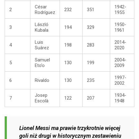
César
1942-
2
232
351
Rodríguez
1955
László
1950-
3
194
329
Kubala
1961
Luis
2014-
4
198
283
Suárez
2020
Samuel
2004-
5
130
199
Eto’o
2009
1997-
6
Rivaldo
130
235
2002
Josep
1934-
7
122
207
Escolà
1948
Lionel Messi ma prawie trzykrotnie więcej
goli niż drugi w historycznym zestawieniu