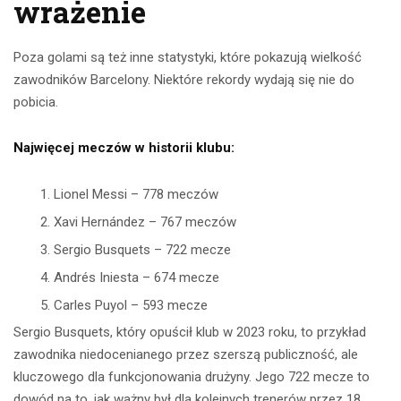
wrażenie
Poza golami są też inne statystyki, które pokazują wielkość
zawodników Barcelony. Niektóre rekordy wydają się nie do
pobicia.
Najwięcej meczów w historii klubu:
Lionel Messi – 778 meczów
Xavi Hernández – 767 meczów
Sergio Busquets – 722 mecze
Andrés Iniesta – 674 mecze
Carles Puyol – 593 mecze
Sergio Busquets, który opuścił klub w 2023 roku, to przykład
zawodnika niedocenianego przez szerszą publiczność, ale
kluczowego dla funkcjonowania drużyny. Jego 722 mecze to
dowód na to, jak ważny był dla kolejnych trenerów przez 18