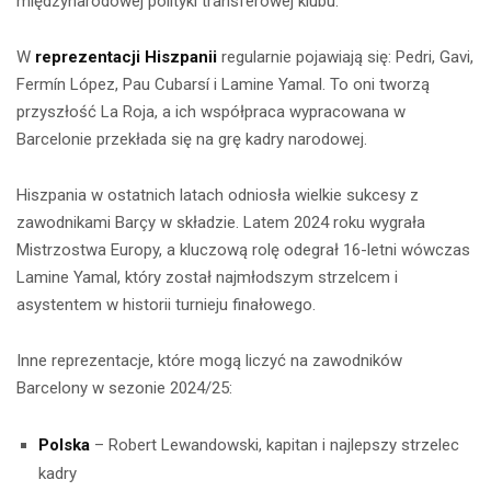
międzynarodowej polityki transferowej klubu.
W
reprezentacji Hiszpanii
regularnie pojawiają się: Pedri, Gavi,
Fermín López, Pau Cubarsí i Lamine Yamal. To oni tworzą
przyszłość La Roja, a ich współpraca wypracowana w
Barcelonie przekłada się na grę kadry narodowej.
Hiszpania w ostatnich latach odniosła wielkie sukcesy z
zawodnikami Barçy w składzie. Latem 2024 roku wygrała
Mistrzostwa Europy, a kluczową rolę odegrał 16-letni wówczas
Lamine Yamal, który został najmłodszym strzelcem i
asystentem w historii turnieju finałowego.
Inne reprezentacje, które mogą liczyć na zawodników
Barcelony w sezonie 2024/25:
Polska
– Robert Lewandowski, kapitan i najlepszy strzelec
kadry