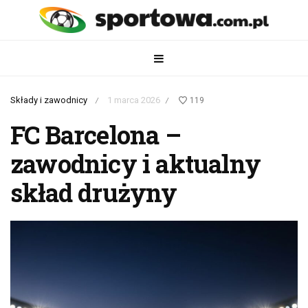
Składy i zawodnicy
1 marca 2026
119
/
/
FC Barcelona –
zawodnicy i aktualny
skład drużyny