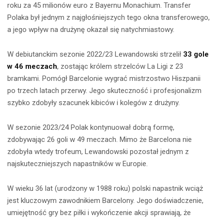
roku za 45 milionów euro z Bayernu Monachium. Transfer
Polaka był jednym z najgłośniejszych tego okna transferowego,
a jego wpływ na drużynę okazał się natychmiastowy.
W debiutanckim sezonie 2022/23 Lewandowski strzelił
33 gole
w 46 meczach
, zostając królem strzelców La Ligi z 23
bramkami. Pomógł Barcelonie wygrać mistrzostwo Hiszpanii
po trzech latach przerwy. Jego skuteczność i profesjonalizm
szybko zdobyły szacunek kibiców i kolegów z drużyny.
W sezonie 2023/24 Polak kontynuował dobrą formę,
zdobywając 26 goli w 49 meczach. Mimo że Barcelona nie
zdobyła wtedy trofeum, Lewandowski pozostał jednym z
najskuteczniejszych napastników w Europie.
W wieku 36 lat (urodzony w 1988 roku) polski napastnik wciąż
jest kluczowym zawodnikiem Barcelony. Jego doświadczenie,
umiejętność gry bez piłki i wykończenie akcji sprawiają, że