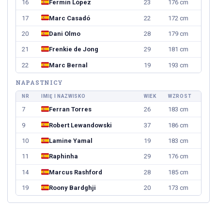
16
Fermín López
23
176 cm
17
Marc Casadó
22
172 cm
20
Dani Olmo
28
179 cm
21
Frenkie de Jong
29
181 cm
22
Marc Bernal
19
193 cm
NAPASTNICY
NR
IMIĘ I NAZWISKO
WIEK
WZROST
7
Ferran Torres
26
183 cm
9
Robert Lewandowski
37
186 cm
10
Lamine Yamal
19
183 cm
11
Raphinha
29
176 cm
14
Marcus Rashford
28
185 cm
19
Roony Bardghji
20
173 cm