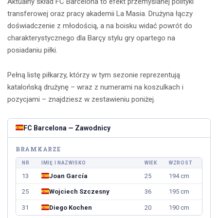
Aktualny skład FC Barcelona to efekt przemyślanej polityki
transferowej oraz pracy akademii La Masia. Drużyna łączy
doświadczenie z młodością, a na boisku widać powrót do
charakterystycznego dla Barçy stylu gry opartego na
posiadaniu piłki.
Pełną listę piłkarzy, którzy w tym sezonie reprezentują
katalońską drużynę – wraz z numerami na koszulkach i
pozycjami – znajdziesz w zestawieniu poniżej.
FC Barcelona — Zawodnicy
BRAMKARZE
NR
IMIĘ I NAZWISKO
WIEK
WZROST
13
Joan García
25
194 cm
25
Wojciech Szczesny
36
195 cm
31
Diego Kochen
20
190 cm