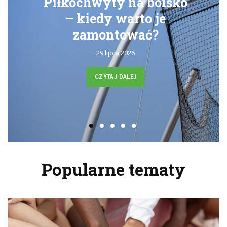
Piłkochwyty na boisko
– kiedy warto je
zamontować?
29 lipca 2026
CZYTAJ DALEJ
Popularne tematy