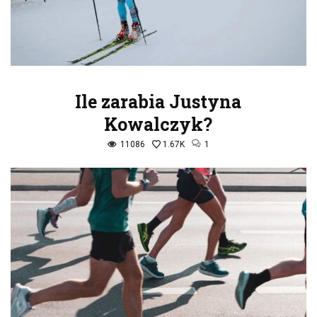
Ile zarabia Justyna
Kowalczyk?
11086
1.67K
1