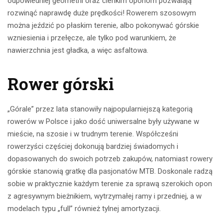
odpowiedniej geometrii oraz cienkim oponom pozwalają
rozwinąć naprawdę duże prędkości! Rowerem szosowym
można jeździć po płaskim terenie, albo pokonywać górskie
wzniesienia i przełęcze, ale tylko pod warunkiem, że
nawierzchnia jest gładka, a więc asfaltowa.
Rower górski
„Górale” przez lata stanowiły najpopularniejszą kategorią
rowerów w Polsce i jako dość uniwersalne były używane w
mieście, na szosie i w trudnym terenie. Współcześni
rowerzyści częściej dokonują bardziej świadomych i
dopasowanych do swoich potrzeb zakupów, natomiast rowery
górskie stanowią gratkę dla pasjonatów MTB. Doskonale radzą
sobie w praktycznie każdym terenie za sprawą szerokich opon
z agresywnym bieżnikiem, wytrzymałej ramy i przedniej, a w
modelach typu „full” również tylnej amortyzacji.