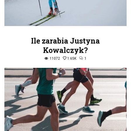
Ile zarabia Justyna
Kowalczyk?
11072
1.65K
1