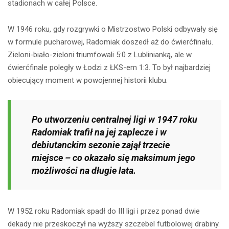
stadionach w całej Polsce.
W 1946 roku, gdy rozgrywki o Mistrzostwo Polski odbywały się
w formule pucharowej, Radomiak doszedł aż do ćwierćfinału.
Zieloni-biało-zieloni triumfowali 5:0 z Lublinianką, ale w
ćwierćfinale poległy w Łodzi z ŁKS-em 1:3. To był najbardziej
obiecujący moment w powojennej historii klubu.
Po utworzeniu centralnej ligi w 1947 roku
Radomiak trafił na jej zaplecze i w
debiutanckim sezonie zajął trzecie
miejsce – co okazało się maksimum jego
możliwości na długie lata.
W 1952 roku Radomiak spadł do III ligi i przez ponad dwie
dekady nie przeskoczył na wyższy szczebel futbolowej drabiny.