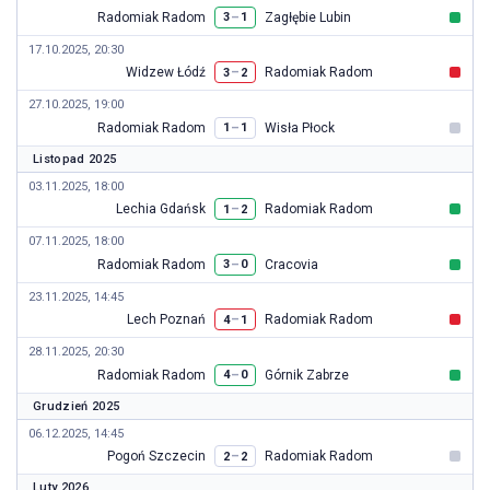
Radomiak Radom
Zagłębie Lubin
–
3
1
17.10.2025, 20:30
Widzew Łódź
Radomiak Radom
–
3
2
27.10.2025, 19:00
Radomiak Radom
Wisła Płock
–
1
1
Listopad 2025
03.11.2025, 18:00
Lechia Gdańsk
Radomiak Radom
–
1
2
07.11.2025, 18:00
Radomiak Radom
Cracovia
–
3
0
23.11.2025, 14:45
Lech Poznań
Radomiak Radom
–
4
1
28.11.2025, 20:30
Radomiak Radom
Górnik Zabrze
–
4
0
Grudzień 2025
06.12.2025, 14:45
Pogoń Szczecin
Radomiak Radom
–
2
2
Luty 2026