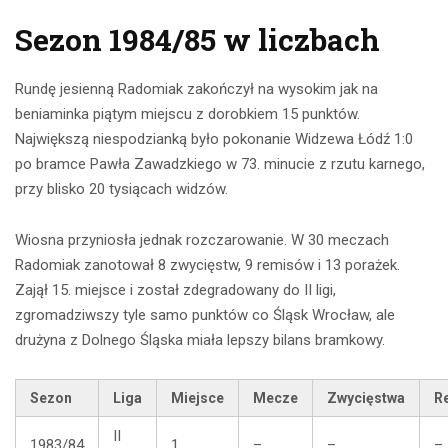
Sezon 1984/85 w liczbach
Rundę jesienną Radomiak zakończył na wysokim jak na
beniaminka piątym miejscu z dorobkiem 15 punktów.
Największą niespodzianką było pokonanie Widzewa Łódź 1:0
po bramce Pawła Zawadzkiego w 73. minucie z rzutu karnego,
przy blisko 20 tysiącach widzów.
Wiosna przyniosła jednak rozczarowanie. W 30 meczach
Radomiak zanotował 8 zwycięstw, 9 remisów i 13 porażek.
Zajął 15. miejsce i został zdegradowany do II ligi,
zgromadziwszy tyle samo punktów co Śląsk Wrocław, ale
drużyna z Dolnego Śląska miała lepszy bilans bramkowy.
Sezon
Liga
Miejsce
Mecze
Zwycięstwa
R
II
1983/84
1.
–
–
–