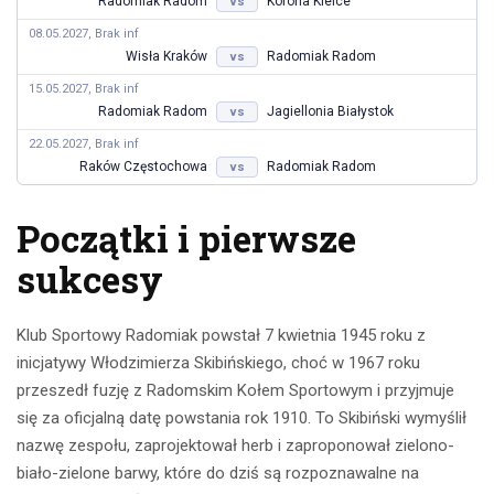
Radomiak Radom
Korona Kielce
vs
08.05.2027, Brak inf
Wisła Kraków
Radomiak Radom
vs
15.05.2027, Brak inf
Radomiak Radom
Jagiellonia Białystok
vs
22.05.2027, Brak inf
Raków Częstochowa
Radomiak Radom
vs
Początki i pierwsze
sukcesy
Klub Sportowy Radomiak powstał 7 kwietnia 1945 roku z
inicjatywy Włodzimierza Skibińskiego, choć w 1967 roku
przeszedł fuzję z Radomskim Kołem Sportowym i przyjmuje
się za oficjalną datę powstania rok 1910. To Skibiński wymyślił
nazwę zespołu, zaprojektował herb i zaproponował zielono-
biało-zielone barwy, które do dziś są rozpoznawalne na