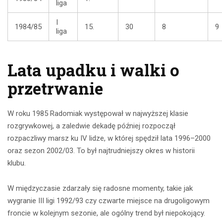
liga
I
1984/85
15.
30
8
9
liga
Lata upadku i walki o
przetrwanie
W roku 1985 Radomiak występował w najwyższej klasie
rozgrywkowej, a zaledwie dekadę później rozpoczął
rozpaczliwy marsz ku IV lidze, w której spędził lata 1996–2000
oraz sezon 2002/03. To był najtrudniejszy okres w historii
klubu.
W międzyczasie zdarzały się radosne momenty, takie jak
wygranie III ligi 1992/93 czy czwarte miejsce na drugoligowym
froncie w kolejnym sezonie, ale ogólny trend był niepokojący.