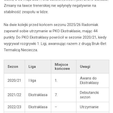
Zmiany na ławce trenerskiej nie wpłynęły negatywnie na
stabilność zespołu w lidze.
Na dwie kolejki przed końcem sezonu 2025/26 Radomiak
zapewnił sobie utrzymanie w PKO Ekstraklasie, mając 44
punkty. Do PKO Ekstraklasy powrócił w sezonie 2020/21, kiedy
wygrywał rozgrywki 1. Ligi, awansując razem z drugą Bruk-Bet
Termalicą Nieciecza.
Miejsce
Sezon
Liga
Uwagi
końcowe
Awans do
2020/21
I liga
1.
Ekstraklasy
Debiutancki
2021/22
Ekstraklasa
7.
sezon
2022/23
Ekstraklasa
–
Utrzymanie