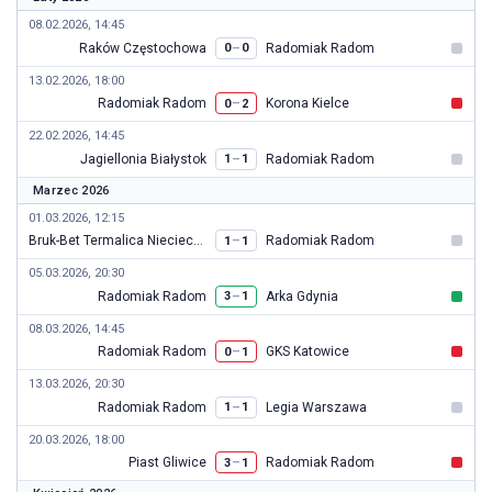
08.02.2026, 14:45
Raków Częstochowa
Radomiak Radom
–
0
0
13.02.2026, 18:00
Radomiak Radom
Korona Kielce
–
0
2
22.02.2026, 14:45
Jagiellonia Białystok
Radomiak Radom
–
1
1
Marzec 2026
01.03.2026, 12:15
Bruk-Bet Termalica Nieciecza
Radomiak Radom
–
1
1
05.03.2026, 20:30
Radomiak Radom
Arka Gdynia
–
3
1
08.03.2026, 14:45
Radomiak Radom
GKS Katowice
–
0
1
13.03.2026, 20:30
Radomiak Radom
Legia Warszawa
–
1
1
20.03.2026, 18:00
Piast Gliwice
Radomiak Radom
–
3
1