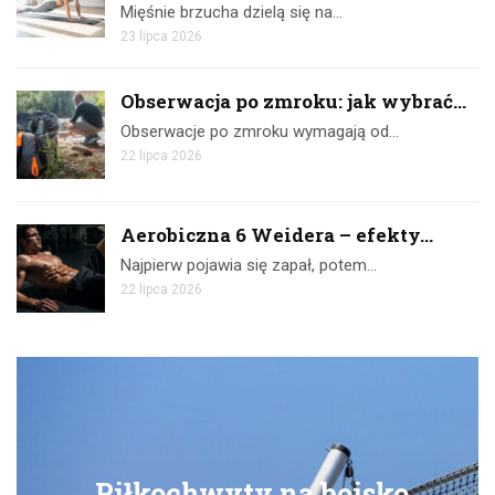
Mięśnie brzucha dzielą się na…
23 lipca 2026
Obserwacja po zmroku: jak wybrać...
Obserwacje po zmroku wymagają od…
22 lipca 2026
Aerobiczna 6 Weidera – efekty...
Najpierw pojawia się zapał, potem…
22 lipca 2026
Piłkochwyty na boisko
Ć