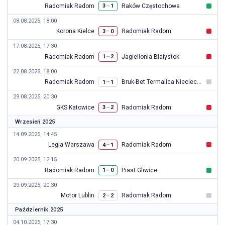
Radomiak Radom
Raków Częstochowa
–
3
1
08.08.2025, 18:00
Korona Kielce
Radomiak Radom
–
3
0
17.08.2025, 17:30
Radomiak Radom
Jagiellonia Białystok
–
1
2
22.08.2025, 18:00
Radomiak Radom
Bruk-Bet Termalica Nieciecza
–
1
1
29.08.2025, 20:30
GKS Katowice
Radomiak Radom
–
3
2
Wrzesień 2025
14.09.2025, 14:45
Legia Warszawa
Radomiak Radom
–
4
1
20.09.2025, 12:15
Radomiak Radom
Piast Gliwice
–
1
0
29.09.2025, 20:30
Motor Lublin
Radomiak Radom
–
2
2
Październik 2025
04.10.2025, 17:30