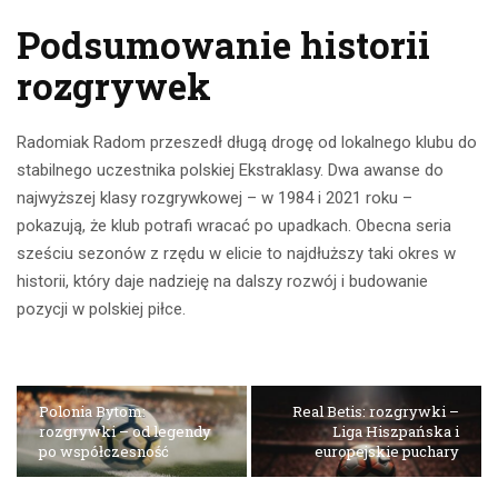
Podsumowanie historii
rozgrywek
Radomiak Radom przeszedł długą drogę od lokalnego klubu do
stabilnego uczestnika polskiej Ekstraklasy. Dwa awanse do
najwyższej klasy rozgrywkowej – w 1984 i 2021 roku –
pokazują, że klub potrafi wracać po upadkach. Obecna seria
sześciu sezonów z rzędu w elicie to najdłuższy taki okres w
historii, który daje nadzieję na dalszy rozwój i budowanie
pozycji w polskiej piłce.
Polonia Bytom:
Real Betis: rozgrywki –
rozgrywki – od legendy
Liga Hiszpańska i
po współczesność
europejskie puchary