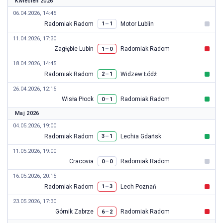
Kwiecień 2026
06.04.2026, 14:45
Radomiak Radom
Motor Lublin
–
1
1
11.04.2026, 17:30
Zagłębie Lubin
Radomiak Radom
–
1
0
18.04.2026, 14:45
Radomiak Radom
Widzew Łódź
–
2
1
26.04.2026, 12:15
Wisła Płock
Radomiak Radom
–
0
1
Maj 2026
04.05.2026, 19:00
Radomiak Radom
Lechia Gdańsk
–
3
1
11.05.2026, 19:00
Cracovia
Radomiak Radom
–
0
0
16.05.2026, 20:15
Radomiak Radom
Lech Poznań
–
1
3
23.05.2026, 17:30
Górnik Zabrze
Radomiak Radom
–
6
2