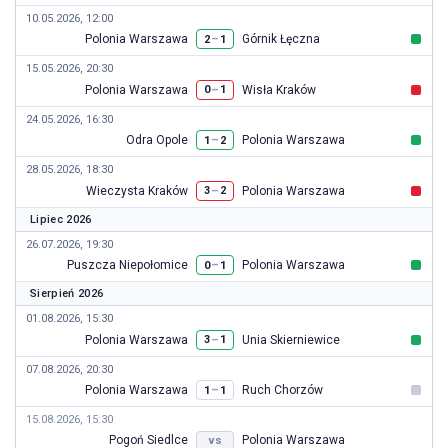
10.05.2026, 12:00
Polonia Warszawa
Górnik Łęczna
–
2
1
15.05.2026, 20:30
Polonia Warszawa
Wisła Kraków
–
0
1
24.05.2026, 16:30
Odra Opole
Polonia Warszawa
–
1
2
28.05.2026, 18:30
Wieczysta Kraków
Polonia Warszawa
–
3
2
Lipiec 2026
26.07.2026, 19:30
Puszcza Niepołomice
Polonia Warszawa
–
0
1
Sierpień 2026
01.08.2026, 15:30
Polonia Warszawa
Unia Skierniewice
–
3
1
07.08.2026, 20:30
Polonia Warszawa
Ruch Chorzów
–
1
1
15.08.2026, 15:30
Pogoń Siedlce
Polonia Warszawa
vs