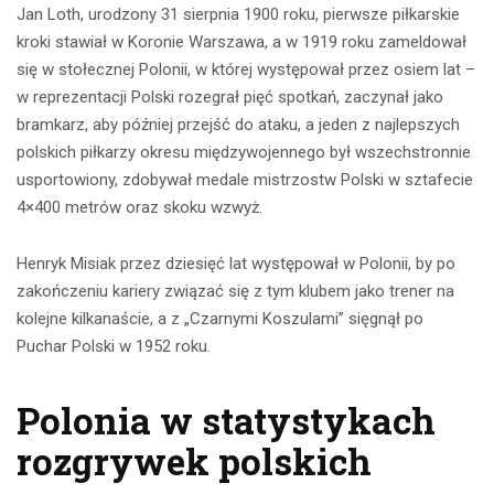
Jan Loth, urodzony 31 sierpnia 1900 roku, pierwsze piłkarskie
kroki stawiał w Koronie Warszawa, a w 1919 roku zameldował
się w stołecznej Polonii, w której występował przez osiem lat –
w reprezentacji Polski rozegrał pięć spotkań, zaczynał jako
bramkarz, aby później przejść do ataku, a jeden z najlepszych
polskich piłkarzy okresu międzywojennego był wszechstronnie
usportowiony, zdobywał medale mistrzostw Polski w sztafecie
4×400 metrów oraz skoku wzwyż.
Henryk Misiak przez dziesięć lat występował w Polonii, by po
zakończeniu kariery związać się z tym klubem jako trener na
kolejne kilkanaście, a z „Czarnymi Koszulami” sięgnął po
Puchar Polski w 1952 roku.
Polonia w statystykach
rozgrywek polskich