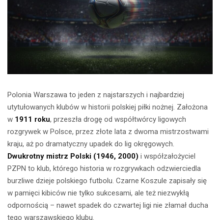
Polonia Warszawa to jeden z najstarszych i najbardziej
utytułowanych klubów w historii polskiej piłki nożnej. Założona
w
1911 roku
, przeszła drogę od współtwórcy ligowych
rozgrywek w Polsce, przez złote lata z dwoma mistrzostwami
kraju, aż po dramatyczny upadek do lig okręgowych.
Dwukrotny mistrz Polski (1946, 2000)
i współzałożyciel
PZPN to klub, którego historia w rozgrywkach odzwierciedla
burzliwe dzieje polskiego futbolu. Czarne Koszule zapisały się
w pamięci kibiców nie tylko sukcesami, ale też niezwykłą
odpornością – nawet spadek do czwartej ligi nie złamał ducha
tego warszawskiego klubu.