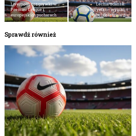
Liverpool: rozgrywki w
Lechia Gdańsk:
Premier League i
rozgrywki – wyniki,
europejskich pucharach
tabela, terminarz
Sprawdź również