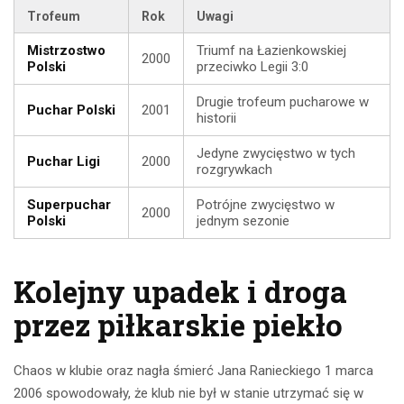
Trofeum
Rok
Uwagi
Mistrzostwo
Triumf na Łazienkowskiej
2000
Polski
przeciwko Legii 3:0
Drugie trofeum pucharowe w
Puchar Polski
2001
historii
Jedyne zwycięstwo w tych
Puchar Ligi
2000
rozgrywkach
Superpuchar
Potrójne zwycięstwo w
2000
Polski
jednym sezonie
Kolejny upadek i droga
przez piłkarskie piekło
Chaos w klubie oraz nagła śmierć Jana Ranieckiego 1 marca
2006 spowodowały, że klub nie był w stanie utrzymać się w