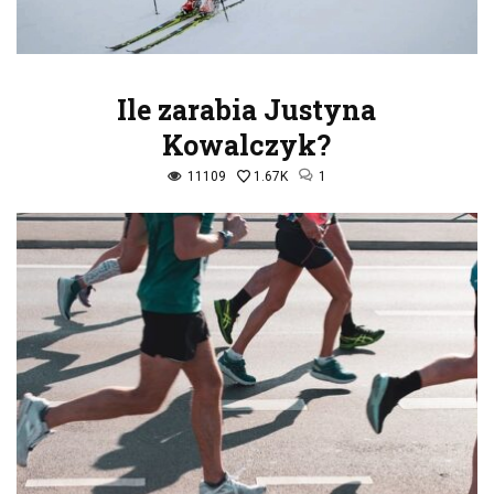
Ile zarabia Justyna
Kowalczyk?
11109
1.67K
1