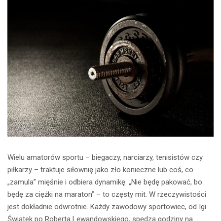
Wielu amatorów sportu – biegaczy, narciarzy, tenisistów czy
piłkarzy – traktuje siłownię jako zło konieczne lub coś, co
„zamula” mięśnie i odbiera dynamikę. „Nie będę pakować, bo
będę za ciężki na maraton” – to częsty mit. W rzeczywistości
jest dokładnie odwrotnie. Każdy zawodowy sportowiec, od Igi
Świątek po Roberta Lewandowskiego, spędza godziny na