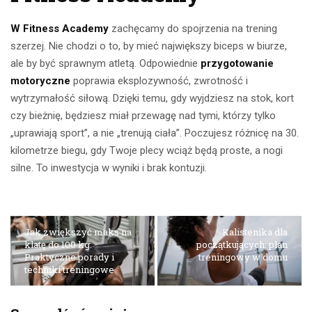
W Fitness Academy
zachęcamy do spojrzenia na trening
szerzej. Nie chodzi o to, by mieć największy biceps w biurze,
ale by być sprawnym atletą. Odpowiednie
przygotowanie
motoryczne
poprawia eksplozywność, zwrotność i
wytrzymałość siłową. Dzięki temu, gdy wyjdziesz na stok, kort
czy bieżnię, będziesz miał przewagę nad tymi, którzy tylko
„uprawiają sport”, a nie „trenują ciała”. Poczujesz różnicę na 30.
kilometrze biegu, gdy Twoje plecy wciąż będą proste, a nogi
silne. To inwestycja w wyniki i brak kontuzji.
Jak zwiększyć maks na
Kalistenika dla
klatę do 100 kg:
początkujących: plan
Praktyczne porady i
treningowy w domu
techniki treningowe