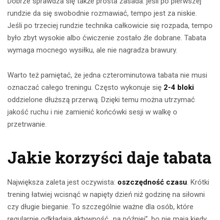
Dobrze sprawdza się także prosta zasada: jeśli po pierwszej
rundzie da się swobodnie rozmawiać, tempo jest za niskie.
Jeśli po trzeciej rundzie technika całkowicie się rozpada, tempo
było zbyt wysokie albo ćwiczenie zostało źle dobrane. Tabata
wymaga mocnego wysiłku, ale nie nagradza brawury.
Warto też pamiętać, że jedna czterominutowa tabata nie musi
oznaczać całego treningu. Często wykonuje się
2-4 bloki
oddzielone dłuższą przerwą. Dzięki temu można utrzymać
jakość ruchu i nie zamienić końcówki sesji w walkę o
przetrwanie.
Jakie korzyści daje tabata
Największa zaleta jest oczywista:
oszczędność czasu
. Krótki
trening łatwiej wcisnąć w napięty dzień niż godzinę na siłowni
czy długie bieganie. To szczególnie ważne dla osób, które
regularnie odkładają aktywność „na później”, bo nie mają kiedy.