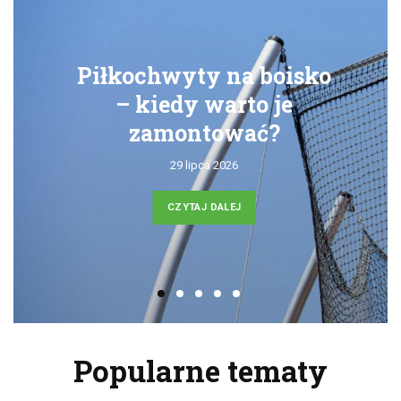
Piłkochwyty na boisko
– kiedy warto je
zamontować?
29 lipca 2026
CZYTAJ DALEJ
Popularne tematy