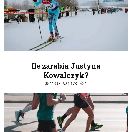
Ile zarabia Justyna
Kowalczyk?
11098
1.67K
1