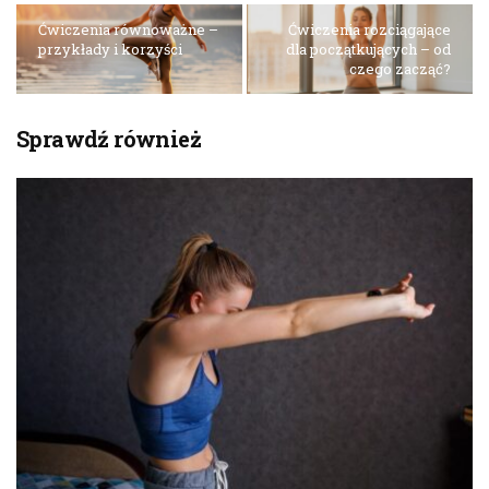
Ćwiczenia równoważne –
Ćwiczenia rozciągające
przykłady i korzyści
dla początkujących – od
czego zacząć?
Sprawdź również