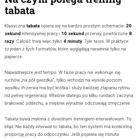
tabata
Klasyczna
tabata
opiera się na bardzo prostym schemacie:
20
sekund
intensywnej pracy i
10 sekund
przerwy, powtórzone
8
razy
. Całość trwa więc tylko
4 minuty
. Tyle teorii. W praktyce
to jeden z tych formatów, które wyglądają niewinnie tylko na
papierze.
Najważniejsze jest tempo. W fazie pracy nie wykonuje się
ruchów „na pół gwizdka”, tylko wchodzi na wysoki poziom
wysiłku. Przerwa ma być krótka i służy bardziej złapaniu rytmu
niż pełnej regeneracji. Właśnie dlatego po kilku rundach zaczyna
brakować oddechu, a mięśnie wyraźnie odczuwają zmęczenie.
Tabata bywa mylona z dowolnym treningiem interwałowym. To
błąd. Nie każdy interwał to tabata, bo ten system ma konkretną
proporcję pracy do odpoczynku. Jeśli pojawia się minuta