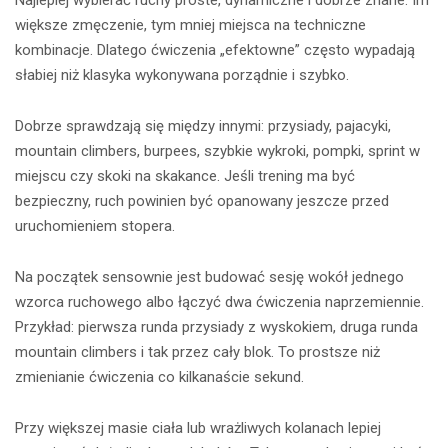
Najlepiej wybierać ruchy proste, dynamiczne i dobrze znane. Im
większe zmęczenie, tym mniej miejsca na techniczne
kombinacje. Dlatego ćwiczenia „efektowne” często wypadają
słabiej niż klasyka wykonywana porządnie i szybko.
Dobrze sprawdzają się między innymi: przysiady, pajacyki,
mountain climbers, burpees, szybkie wykroki, pompki, sprint w
miejscu czy skoki na skakance. Jeśli trening ma być
bezpieczny, ruch powinien być opanowany jeszcze przed
uruchomieniem stopera.
Na początek sensownie jest budować sesję wokół jednego
wzorca ruchowego albo łączyć dwa ćwiczenia naprzemiennie.
Przykład: pierwsza runda przysiady z wyskokiem, druga runda
mountain climbers i tak przez cały blok. To prostsze niż
zmienianie ćwiczenia co kilkanaście sekund.
Przy większej masie ciała lub wrażliwych kolanach lepiej