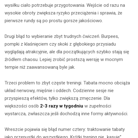
wysiłku ciało potrzebuje przygotowania. Wejście od razu na
wysokie obroty zwiększa ryzyko przeciążenia i sprawia, że
pierwsze rundy są po prostu gorsze jakościowo.
Drugi błąd to wybieranie zbyt trudnych ćwiczeń. Burpees,
pompki z klaśnięciem czy skoki z głębokiego przysiadu
wyglądają atrakcyjnie, ale dla początkujących szybko stają się
źródłem chaosu. Lepiej zrobić prostszą wersję w mocnym
tempie niż zaawansowaną byle jak.
Trzeci problem to zbyt częste treningi. Tabata mocno obciąża
układ nerwowy, mięśnie i oddech. Codzienne sesje nie
przyspieszą efektów, tylko zwiększą zmęczenie. Dla
większości osób
2-3 razy w tygodniu
w zupełności
wystarcza, zwłaszcza jeśli dochodzą inne formy aktywności.
Wreszcie pojawia się błąd numer cztery: traktowanie tabaty
jako przepustki do wszystkiego. Krótki trening nie „kasuje”