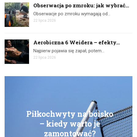
Obserwacja po zmroku: jak wybrać...
Obserwacje po zmroku wymagają od…
22 lipca 2026
Aerobiczna 6 Weidera – efekty...
Najpierw pojawia się zapał, potem…
22 lipca 2026
Piłkochwyty na boisko
– kiedy warto je
zamontować?