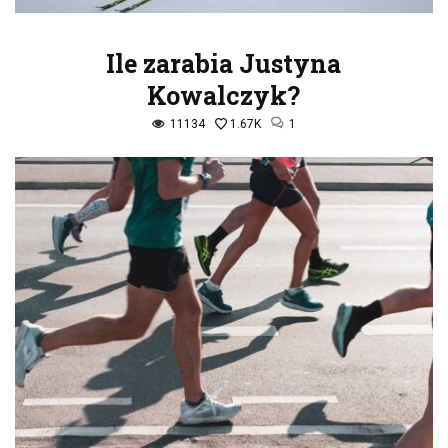
Ile zarabia Justyna
Kowalczyk?
11134
1.67K
1