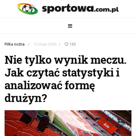
Piłka nożna
15 maja 2026
105
/
/
Nie tylko wynik meczu.
Jak czytać statystyki i
analizować formę
drużyn?