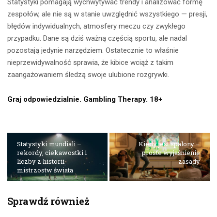
Statystyki pomagają wychwytywać trendy i analizować formę
zespołów, ale nie są w stanie uwzględnić wszystkiego — presji,
błędów indywidualnych, atmosfery meczu czy zwykłego
przypadku. Dane są dziś ważną częścią sportu, ale nadal
pozostają jedynie narzędziem. Ostatecznie to właśnie
nieprzewidywalność sprawia, że kibice wciąż z takim
zaangażowaniem śledzą swoje ulubione rozgrywki.
Graj odpowiedzialnie. Gambling Therapy. 18+
Statystyki mundiali –
Kiedy jest spalony –
rekordy, ciekawostki i
proste wyjaśnienie
liczby z historii
zasady
mistrzostw świata
Sprawdź również