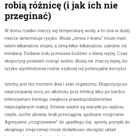
robią różnicę (i jak ich nie
przeginać)
W domu rzadko mierzy się temperaturę wody, a to ona w dużej
mierze determinuje ryzyko. Woda „zimna z kranu” może mieć
latem kilkanaście stopni, a zimą kilka–kilkanaście, zależnie od
instalacji. Dodanie lodu przesuwa bodziec o klasę wyżej. Czas
ekspozycji powinien rosnąć wolno; dłużej nie znaczy lepiej, bo
ryzyko wychłodzenia rośnie szybciej niż potencjalne korzyści.
Istotny jest też moment dnia i stan organizmu. Ekspozycja po
nieprzespanej nocy, po alkoholu, przy infekcji albo po bardzo
intensywnym treningu zwiększa prawdopodobieństwo
niepożądanych reakcji. Równie ważne są warunki po wyjściu:
ciepłe, suche ubranie, brak przeciągów, spokojne rozgrzanie.
Agresywne „rozgrzewanie” do upadłego (np. sprinty, pompki do
skrajnego zmęczenia) może dodatkowo obciążać układ