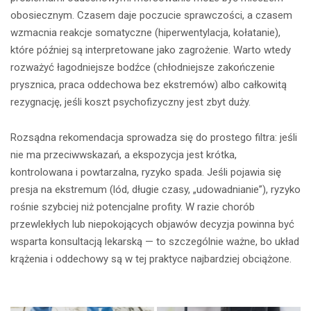
obosiecznym. Czasem daje poczucie sprawczości, a czasem
wzmacnia reakcje somatyczne (hiperwentylacja, kołatanie),
które później są interpretowane jako zagrożenie. Warto wtedy
rozważyć łagodniejsze bodźce (chłodniejsze zakończenie
prysznica, praca oddechowa bez ekstremów) albo całkowitą
rezygnację, jeśli koszt psychofizyczny jest zbyt duży.
Rozsądna rekomendacja sprowadza się do prostego filtra: jeśli
nie ma przeciwwskazań, a ekspozycja jest krótka,
kontrolowana i powtarzalna, ryzyko spada. Jeśli pojawia się
presja na ekstremum (lód, długie czasy, „udowadnianie”), ryzyko
rośnie szybciej niż potencjalne profity. W razie chorób
przewlekłych lub niepokojących objawów decyzja powinna być
wsparta konsultacją lekarską — to szczególnie ważne, bo układ
krążenia i oddechowy są w tej praktyce najbardziej obciążone.