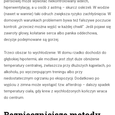
piersiowej może wywołać niekontrolowany wdech,
hiperwentylację, a u osób z astmą – skurcz oskrzeli. W wodzie
(nawet w wannie) taki odruch zwiększa ryzyko zachłyśnięcia. W
domowych warunkach problemem bywa też fałszywe poczucie
kontroli: „przecież można wyjść w każdej chwili”. Jeśli pojawi się
zawroty głowy, kołatanie serca albo panika oddechowa,
decyzje podejmowane są gorzej.
Trzeci obszar to wychłodzenie. W domu rzadko dochodzi do
głębokiej hipotermii, ale możliwe jest zbyt duże obniżenie
temperatury centralnej, zwłaszcza przy dłuższych kąpielach, po
alkoholu, po wyczerpującym treningu albo przy
niedostatecznym ogrzaniu po ekspozycji. Dodatkowo po
wyjściu z zimna może wystąpić tzw. afterdrop – dalszy spadek
temperatury ciała, gdy krew z wychłodzonych kończyn wraca
do centrum.
Bezpieczniejsze metody