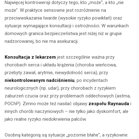
Najwięcej kontrowersji dotyczy tego, kto „może”, a kto „nie
może”. W praktyce sensowne jest rozróżnienie na
przeciwwskazania twarde (wysokie ryzyko powikłań) oraz
sytuacje wymagające konsultacji i ostrożności. W warunkach
domowych granica bezpieczeństwa jest niżej niż w grupie
nadzorowanej, bo nie ma asekuracji.
Konsultacja z lekarzem
jest szczególnie ważna przy
chorobach serca i układu krążenia (choroba wieńcowa,
przebyty zawał, arytmie, niewydolność serca), przy
niekontrolowanym nadciśnieniu
, po incydentach
neurologicznych (np. udar), przy chorobach z ryzykiem
zaburzeń czucia oraz przy problemach oddechowych (astma,
POChP). Zimno może też nasilać objawy
zespołu Raynauda
i
innych chorób naczyniowych – nie tylko jako dyskomfort, ale
jako realne ryzyko niedokrwienia palców.
Osobną kategorią są sytuacje „pozornie błahe”, a ryzykowne: