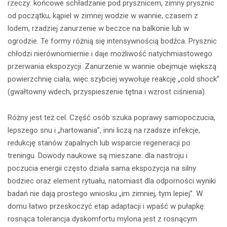
rzeczy: końcowe schładzanie pod prysznicem, zimny prysznic
od początku, kąpiel w zimnej wodzie w wannie, czasem z
lodem, rzadziej zanurzenie w beczce na balkonie lub w
ogrodzie. Te formy różnią się intensywnością bodźca. Prysznic
chłodzi nierównomiernie i daje możliwość natychmiastowego
przerwania ekspozycji. Zanurzenie w wannie obejmuje większą
powierzchnię ciała, więc szybciej wywołuje reakcję „cold shock”
(gwałtowny wdech, przyspieszenie tętna i wzrost ciśnienia).
Różny jest też cel. Część osób szuka poprawy samopoczucia,
lepszego snu i „hartowania”, inni liczą na rzadsze infekcje,
redukcję stanów zapalnych lub wsparcie regeneracji po
treningu. Dowody naukowe są mieszane: dla nastroju i
poczucia energii często działa sama ekspozycja na silny
bodziec oraz element rytuału, natomiast dla odporności wyniki
badań nie dają prostego wniosku „im zimniej, tym lepiej”. W
domu łatwo przeskoczyć etap adaptacji i wpaść w pułapkę:
rosnąca tolerancja dyskomfortu mylona jest z rosnącym