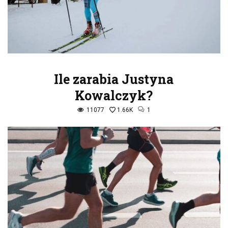
Ile zarabia Justyna
Kowalczyk?
11077
1.66K
1