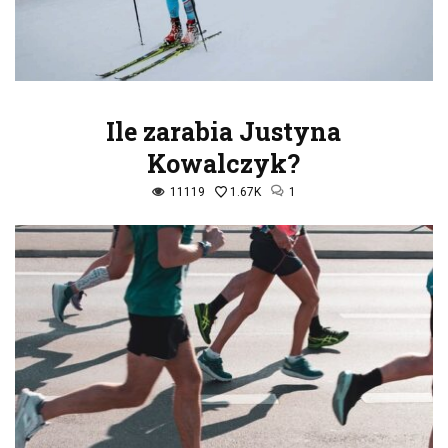
Ile zarabia Justyna
Kowalczyk?
11119
1.67K
1