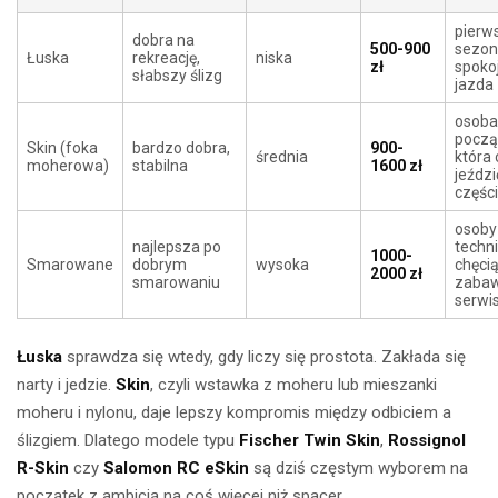
pierw
dobra na
500-900
sezon
Łuska
rekreację,
niska
zł
spoko
słabszy ślizg
jazda
osoba
począ
Skin (foka
bardzo dobra,
900-
średnia
która
moherowa)
stabilna
1600 zł
jeździ
części
osoby
najlepsza po
techni
1000-
Smarowane
dobrym
wysoka
chęci
2000 zł
smarowaniu
zaba
serwi
Łuska
sprawdza się wtedy, gdy liczy się prostota. Zakłada się
narty i jedzie.
Skin
, czyli wstawka z moheru lub mieszanki
moheru i nylonu, daje lepszy kompromis między odbiciem a
ślizgiem. Dlatego modele typu
Fischer Twin Skin
,
Rossignol
R-Skin
czy
Salomon RC eSkin
są dziś częstym wyborem na
początek z ambicją na coś więcej niż spacer.