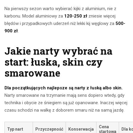
Na pierwszy sezon warto wybierać kijki z aluminium, nie z
karbonu. Model aluminiowy za
120-250 zł
zniesie więcej
błędów i przypadkowych uderzeń niż lekki kij węglowy za
500-
900 zł
.
Jakie narty wybrać na
start: łuska, skin czy
smarowane
Dla początkujących najlepsze są narty z łuską albo skin.
Narty smarowane na trzymanie mają sens dopiero wtedy, gdy
technika i obycie ze śniegiem są już opanowane. Inaczej więcej
czasu schodzi na walkę z doborem smaru niż na samą jazdę.
Cena
Typ nart
Przyczepność
Konserwacja
Dla k
startowa