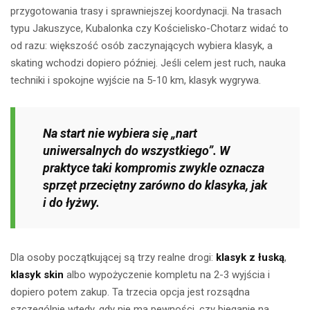
przygotowania trasy i sprawniejszej koordynacji. Na trasach
typu Jakuszyce, Kubalonka czy Kościelisko-Chotarz widać to
od razu: większość osób zaczynających wybiera klasyk, a
skating wchodzi dopiero później. Jeśli celem jest ruch, nauka
techniki i spokojne wyjście na 5-10 km, klasyk wygrywa.
Na start nie wybiera się „nart
uniwersalnych do wszystkiego”. W
praktyce taki kompromis zwykle oznacza
sprzęt przeciętny zarówno do klasyka, jak
i do łyżwy.
Dla osoby początkującej są trzy realne drogi:
klasyk z łuską
,
klasyk skin
albo wypożyczenie kompletu na 2-3 wyjścia i
dopiero potem zakup. Ta trzecia opcja jest rozsądna
szczególnie wtedy, gdy nie ma pewności, czy bieganie na