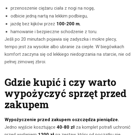
przenoszenie ciężaru ciała z nogi na nogę,
odbicie jedną nartą na lekkim podbiegu,
jazdę bez kijków przez
100-200 m
,
hamowanie i bezpieczne schodzenie z toru.
Jeśli po 20 minutach pojawia się zadyszka i mokre plecy,
tempo jest za wysokie albo ubranie za ciepłe. W biegówkach
komfort zaczyna się od lekkiego niedogrzania na starcie, nie od
pełnej zimowej zbroi.
Gdzie kupić i czy warto
wypożyczyć sprzęt przed
zakupem
Wypożyczenie przed zakupem oszczędza pieniądze.
Jedno wyjście kosztujące
40-80 zł
za komplet potrafi uchronić
przed wydaniem
1200 zł
na zestaw, który od początku nie