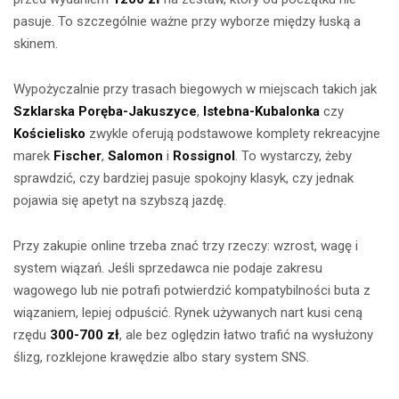
pasuje. To szczególnie ważne przy wyborze między łuską a
skinem.
Wypożyczalnie przy trasach biegowych w miejscach takich jak
Szklarska Poręba-Jakuszyce
,
Istebna-Kubalonka
czy
Kościelisko
zwykle oferują podstawowe komplety rekreacyjne
marek
Fischer
,
Salomon
i
Rossignol
. To wystarczy, żeby
sprawdzić, czy bardziej pasuje spokojny klasyk, czy jednak
pojawia się apetyt na szybszą jazdę.
Przy zakupie online trzeba znać trzy rzeczy: wzrost, wagę i
system wiązań. Jeśli sprzedawca nie podaje zakresu
wagowego lub nie potrafi potwierdzić kompatybilności buta z
wiązaniem, lepiej odpuścić. Rynek używanych nart kusi ceną
rzędu
300-700 zł
, ale bez oględzin łatwo trafić na wysłużony
ślizg, rozklejone krawędzie albo stary system SNS.