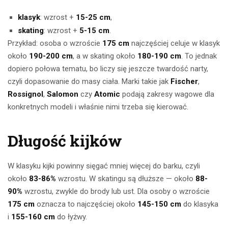
klasyk
: wzrost +
15-25 cm
,
skating
: wzrost +
5-15 cm
.
Przykład: osoba o wzroście
175 cm
najczęściej celuje w klasyk
około
190-200 cm
, a w skating około
180-190 cm
. To jednak
dopiero połowa tematu, bo liczy się jeszcze twardość narty,
czyli dopasowanie do masy ciała. Marki takie jak
Fischer
,
Rossignol
,
Salomon
czy
Atomic
podają zakresy wagowe dla
konkretnych modeli i właśnie nimi trzeba się kierować.
Długość kijków
W klasyku kijki powinny sięgać mniej więcej do barku, czyli
około
83-86%
wzrostu. W skatingu są dłuższe — około
88-
90%
wzrostu, zwykle do brody lub ust. Dla osoby o wzroście
175 cm
oznacza to najczęściej około
145-150 cm
do klasyka
i
155-160 cm
do łyżwy.