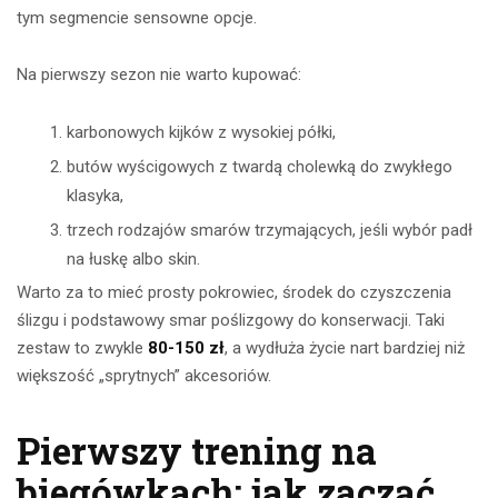
tym segmencie sensowne opcje.
Na pierwszy sezon nie warto kupować:
karbonowych kijków z wysokiej półki,
butów wyścigowych z twardą cholewką do zwykłego
klasyka,
trzech rodzajów smarów trzymających, jeśli wybór padł
na łuskę albo skin.
Warto za to mieć prosty pokrowiec, środek do czyszczenia
ślizgu i podstawowy smar poślizgowy do konserwacji. Taki
zestaw to zwykle
80-150 zł
, a wydłuża życie nart bardziej niż
większość „sprytnych” akcesoriów.
Pierwszy trening na
biegówkach: jak zacząć,