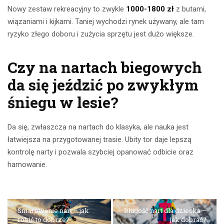
Nowy zestaw rekreacyjny to zwykle
1000-1800 zł
z butami,
wiązaniami i kijkami. Taniej wychodzi rynek używany, ale tam
ryzyko złego doboru i zużycia sprzętu jest dużo większe.
Czy na nartach biegowych
da się jeździć po zwykłym
śniegu w lesie?
Da się, zwłaszcza na nartach do klasyka, ale nauka jest
łatwiejsza na przygotowanej trasie. Ubity tor daje lepszą
kontrolę narty i pozwala szybciej opanować odbicie oraz
hamowanie.
Smarowanie nart – jak
Długość nart dla dziecka –
robić to dobrze?
jak dobrać?