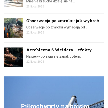
Mięśnie brzucha dzielą się na…
23 lipca 2026
Obserwacja po zmroku: jak wybrać...
Obserwacje po zmroku wymagają od…
22 lipca 2026
Aerobiczna 6 Weidera – efekty...
Najpierw pojawia się zapał, potem…
22 lipca 2026
yty na boisko
Ćwiczenia 