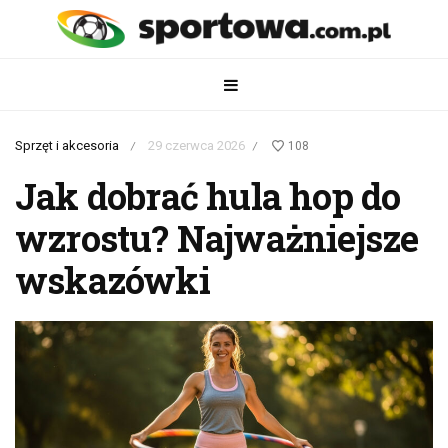
Sprzęt i akcesoria
29 czerwca 2026
108
/
/
Jak dobrać hula hop do
wzrostu? Najważniejsze
wskazówki