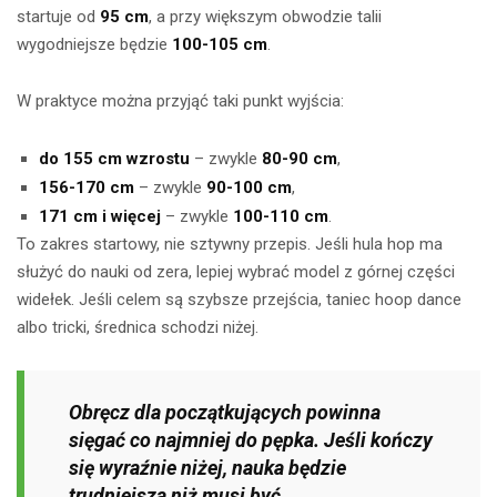
startuje od
95 cm
, a przy większym obwodzie talii
wygodniejsze będzie
100-105 cm
.
W praktyce można przyjąć taki punkt wyjścia:
do 155 cm wzrostu
– zwykle
80-90 cm
,
156-170 cm
– zwykle
90-100 cm
,
171 cm i więcej
– zwykle
100-110 cm
.
To zakres startowy, nie sztywny przepis. Jeśli hula hop ma
służyć do nauki od zera, lepiej wybrać model z górnej części
widełek. Jeśli celem są szybsze przejścia, taniec hoop dance
albo tricki, średnica schodzi niżej.
Obręcz dla początkujących powinna
sięgać co najmniej do pępka. Jeśli kończy
się wyraźnie niżej, nauka będzie
trudniejsza niż musi być.