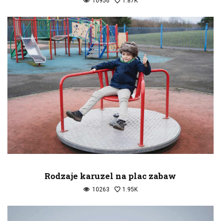
10956
1.87K
Rodzaje karuzel na plac zabaw
10263
1.95K