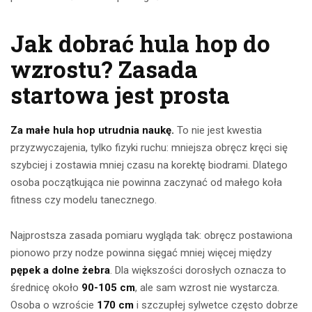
Jak dobrać hula hop do
wzrostu? Zasada
startowa jest prosta
Za małe hula hop utrudnia naukę.
To nie jest kwestia
przyzwyczajenia, tylko fizyki ruchu: mniejsza obręcz kręci się
szybciej i zostawia mniej czasu na korektę biodrami. Dlatego
osoba początkująca nie powinna zaczynać od małego koła
fitness czy modelu tanecznego.
Najprostsza zasada pomiaru wygląda tak: obręcz postawiona
pionowo przy nodze powinna sięgać mniej więcej między
pępek a dolne żebra
. Dla większości dorosłych oznacza to
średnicę około
90-105 cm
, ale sam wzrost nie wystarcza.
Osoba o wzroście
170 cm
i szczupłej sylwetce często dobrze