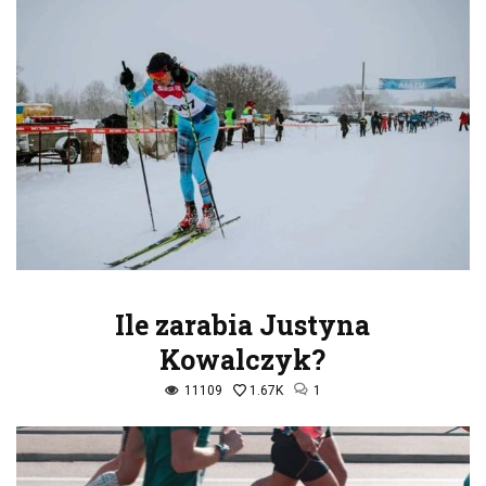
Ile zarabia Justyna
Kowalczyk?
11109
1.67K
1