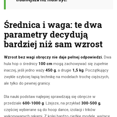
Średnica i waga: te dwa
parametry decydują
bardziej niż sam wzrost
Wzrost bez wagi obręczy nie daje pełnej odpowiedzi.
Dwa
hula hop o średnicy
100 cm
mogą zachowywać się zupełnie
inaczej, jeśli jedno waży
450 g
, a drugie
1,5 kg
. Początkujący
zwykle szybciej łapią technikę na modelach trochę cięższych,
ale tylko do pewnej granicy.
Dla nauki podstaw najlepiej sprawdzają się obręcze w
przedziale
600-1000 g
. Lżejsze, na przykład
300-500 g
,
częściej wybierane są do hoop dance, izolacji i trików
wykonywanych rękami. Z kolei bardzo ciężkie modele, ważące