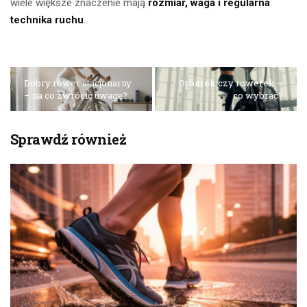
wiele większe znaczenie mają
rozmiar, waga i regularna
technika ruchu
.
Dobry rower stacjonarny
Orbitrek czy rowerek –
– na co zwrócić uwagę?
co wybrać?
Sprawdź również