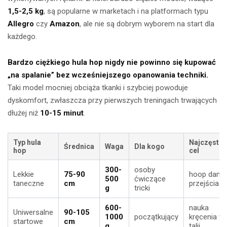
1,5-2,5 kg
, są popularne w marketach i na platformach typu
Allegro
czy
Amazon
, ale nie są dobrym wyborem na start dla
każdego.
Bardzo ciężkiego hula hop nigdy nie powinno się kupować
„na spalanie” bez wcześniejszego opanowania techniki.
Taki model mocniej obciąża tkanki i szybciej powoduje
dyskomfort, zwłaszcza przy pierwszych treningach trwających
dłużej niż
10-15 minut
.
Typ hula
Najczęstsz
Średnica
Waga
Dla kogo
hop
cel
300-
osoby
Lekkie
75-90
hoop dance
500
ćwiczące
taneczne
cm
przejścia
g
tricki
600-
nauka
Uniwersalne
90-105
1000
początkujący
kręcenia w
startowe
cm
g
talii