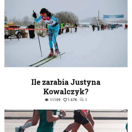
Ile zarabia Justyna
Kowalczyk?
11109
1.67K
1