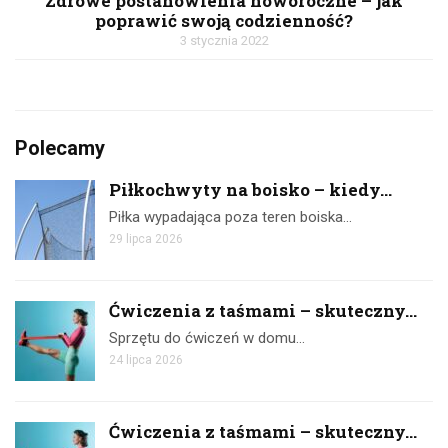
Zdrowe postanowienia noworoczne – jak
poprawić swoją codzienność?
3 stycznia 2022
Polecamy
Piłkochwyty na boisko – kiedy...
Piłka wypadająca poza teren boiska…
29 lipca 2026
Ćwiczenia z taśmami – skuteczny...
Sprzętu do ćwiczeń w domu…
24 lipca 2026
Ćwiczenia z taśmami – skuteczny...