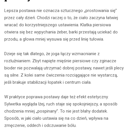
Lepsza postawa nie oznacza sztucznego „prostowania się”
przez cały dzień. Chodzi raczej o to, że ciało zaczyna łatwiej
wracać do korzystniejszego ustawienia. Klatka piersiowa
otwiera się bez wypychania żeber, barki przestają uciekać do
przodu, a głowa mniej wysuwa się przed linię tułowia.
Dzieje się tak dlatego, że joga łączy wzmacnianie z
rozluźnianiem. Zbyt napięte mięśnie piersiowe czy zginacze
bioder nie pozwalają utrzymać dobrej postawy, nawet jeśli plecy
są silne. Z kolei same ćwiczenia rozciągające nie wystarczą,
jeśli brakuje stabilizacji łopatek i centrum ciała.
W praktyce poprawa postawy daje też efekt estetyczny.
Sylwetka wygląda lżej, ruch staje się spokojniejszy, a sposób
chodzenia mniej „pospinany”. To nie jest błahy dodatek.
Sposób, w jaki ciało ustawia się na co dzień, wpływa na
zmęczenie, oddech i odczuwanie bólu.