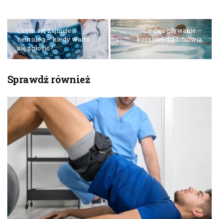
Czym się zajmuje
Co daje pływanie –
neurolog – kiedy warto
korzyści dla zdrowia
się zgłosić?
Sprawdź również