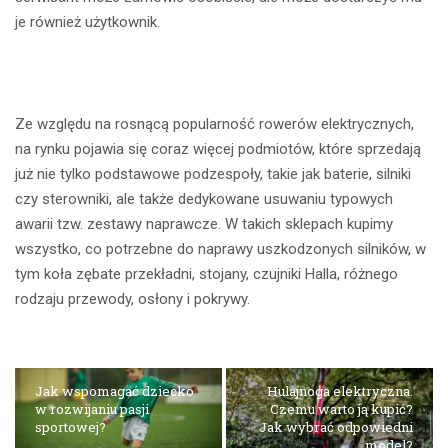
je również użytkownik.
Ze względu na rosnącą popularność rowerów elektrycznych,
na rynku pojawia się coraz więcej podmiotów, które sprzedają
już nie tylko podstawowe podzespoły, takie jak baterie, silniki
czy sterowniki, ale także dedykowane usuwaniu typowych
awarii tzw. zestawy naprawcze. W takich sklepach kupimy
wszystko, co potrzebne do naprawy uszkodzonych silników, w
tym koła zębate przekładni, stojany, czujniki Halla, różnego
rodzaju przewody, osłony i pokrywy.
Jak wspomagać dziecko
Hulajnoga elektryczna.
w rozwijaniu pasji
Czemu warto ją kupić?
sportowej?
Jak wybrać odpowiedni
model?