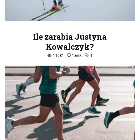
Ile zarabia Justyna
Kowalczyk?
11081
1.66K
1