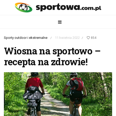
Sporty outdoor i ekstremalne
11 kwietnia 2022
854
/
/
Wiosna na sportowo –
recepta na zdrowie!