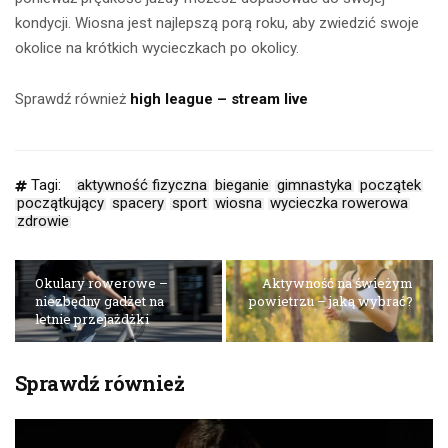
kondycji. Wiosna jest najlepszą porą roku, aby zwiedzić swoje
okolice na krótkich wycieczkach po okolicy.
Sprawdź również
high league – stream live
Tagi:
aktywność fizyczna
bieganie
gimnastyka
początek
początkujący
spacery
sport
wiosna
wycieczka rowerowa
zdrowie
Okulary rowerowe –
Aktywność na świeżym
niezbędny gadżet na
powietrzu – jaką wybrać?
letnie przejażdżki
Sprawdź również