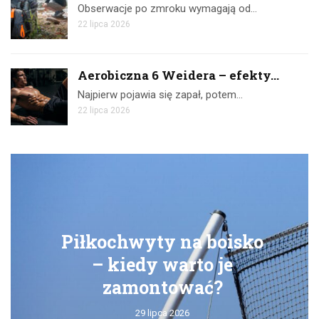
Obserwacje po zmroku wymagają od…
22 lipca 2026
Aerobiczna 6 Weidera – efekty...
Najpierw pojawia się zapał, potem…
22 lipca 2026
Piłkochwyty na boisko
– kiedy warto je
zamontować?
29 lipca 2026