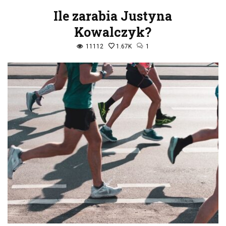
Ile zarabia Justyna
Kowalczyk?
11112
1.67K
1