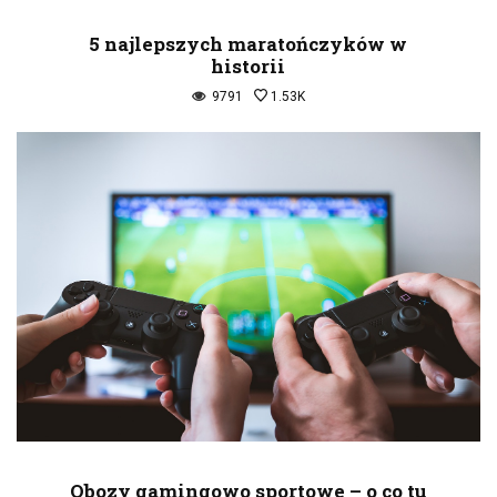
5 najlepszych maratończyków w
historii
9791
1.53K
Obozy gamingowo sportowe – o co tu