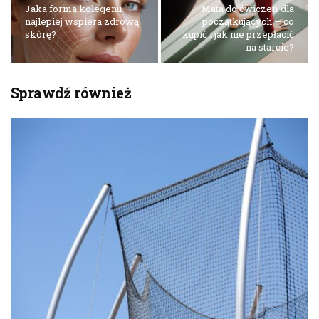
Jaka forma kolegenu
Mata do ćwiczeń dla
najlepiej wspiera zdrową
początkujących — co
skórę?
kupić i jak nie przepłacić
na starcie?
Sprawdź również