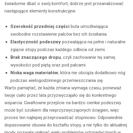
świadomie dbać o swój komfort, dobrze jest przeanalizować
następujące elementy konstrukcyjne:
Szerokość przedniej części
buta umożliwiająca
swobodne rozstawienie palców bez ich ściskania.
Elastyczność podeszwy
pozwalająca na pełne i naturalne
zgięcie stopy podczas każdego odbicia od ziemi.
Brak znaczącego dropu
, czyli zachowanie tej samej
wysokości pod piętą oraz pod palcami.
Niska waga materiałów
, która nie obciąża dodatkowo nóg
podczas wielogodzinnego przemieszczania się.
Warto pamiętać, że każda zmiana wymaga czasu, ponieważ
twoje ciało przez lata przyzwyczajało się do konkretnego
wsparcia. Gwałtowne przejście na bardzo cienkie podeszwy
może być szokiem dla nieprzyzwyczajonych ścięgien, więc
proces ten najlepiej przeprowadzać stopniowo. Odpowiednie
dopasowanie obuwia do kształtu stopy, a nie tylko do aktualnej
mody, pozwala uniknąć wielu problemów ortopedycznych w