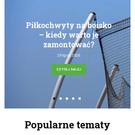
Piłkochwyty na boisko
– kiedy warto je
zamontować?
29 lipca 2026
CZYTAJ DALEJ
Popularne tematy