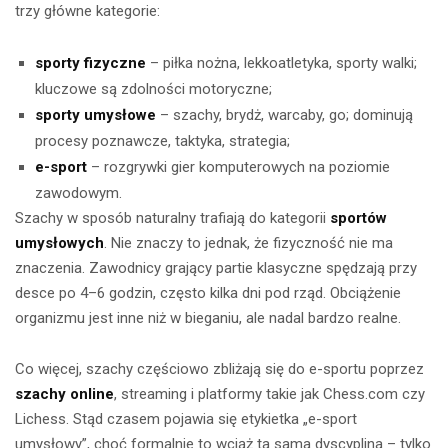
trzy główne kategorie:
sporty fizyczne
– piłka nożna, lekkoatletyka, sporty walki;
kluczowe są zdolności motoryczne;
sporty umysłowe
– szachy, brydż, warcaby, go; dominują
procesy poznawcze, taktyka, strategia;
e-sport
– rozgrywki gier komputerowych na poziomie
zawodowym.
Szachy w sposób naturalny trafiają do kategorii
sportów
umysłowych
. Nie znaczy to jednak, że fizyczność nie ma
znaczenia. Zawodnicy grający partie klasyczne spędzają przy
desce po 4–6 godzin, często kilka dni pod rząd. Obciążenie
organizmu jest inne niż w bieganiu, ale nadal bardzo realne.
Co więcej, szachy częściowo zbliżają się do e-sportu poprzez
szachy online
, streaming i platformy takie jak Chess.com czy
Lichess. Stąd czasem pojawia się etykietka „e-sport
umysłowy”, choć formalnie to wciąż ta sama dyscyplina – tylko