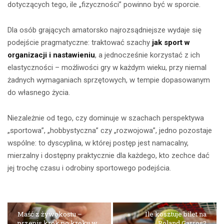
dotyczących tego, ile „fizyczności” powinno być w sporcie.
Dla osób grających amatorsko najrozsądniejsze wydaje się
podejście pragmatyczne: traktować szachy
jak sport w
organizacji i nastawieniu
, a jednocześnie korzystać z ich
elastyczności – możliwości gry w każdym wieku, przy niemal
żadnych wymaganiach sprzętowych, w tempie dopasowanym
do własnego życia.
Niezależnie od tego, czy dominuje w szachach perspektywa
„sportowa”, „hobbystyczna” czy „rozwojowa”, jedno pozostaje
wspólne: to dyscyplina, w której postęp jest namacalny,
mierzalny i dostępny praktycznie dla każdego, kto zechce dać
jej trochę czasu i odrobiny sportowego podejścia.
Maść z żywokostu –
Ile kosztuje bilet na
przepis krok po kroku w
Roland Garros?