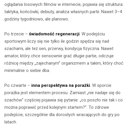
oglądania losowych filmów w internecie, pojawia się struktura:
taktyka, końcówki, debiuty, analiza własnych partii. Nawet 3–4
godziny tygodniowo, ale planowo.
Po trzecie –
świadomość regeneracji
. W podejściu
sportowym liczy się nie tylko ile godzin spędza się nad
szachami, ale też sen, przerwy, kondycja fizyczna. Nawet
amator, który chce sensownie grać długie partie, odczuje
różnicę między „zajechanym” organizmem a takim, który choć
minimalnie o siebie dba.
Po czwarte –
inna perspektywa na porażki
. W sporcie
porażka jest elementem procesu. Zamiast „nie nadaje się do
szachów” częściej pojawia się pytanie: „co poszło nie tak i co
można poprawić przed kolejnym startem?”. To zdrowe
podejście, szczególnie dla dorosłych wracających do gry po
latach.