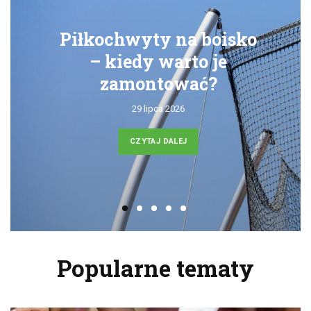
Piłkochwyty na boisko
– kiedy warto je
zamontować?
29 lipca 2026
CZYTAJ DALEJ
Popularne tematy