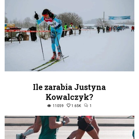
Ile zarabia Justyna
Kowalczyk?
11059
1.65K
1