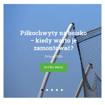
Piłkochwyty na boisko
– kiedy warto je
zamontować?
29 lipca 2026
CZYTAJ DALEJ