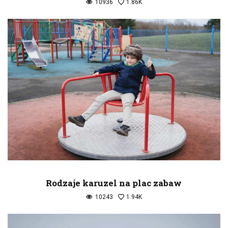
10936
1.86K
Rodzaje karuzel na plac zabaw
10243
1.94K