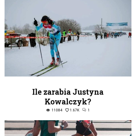
Ile zarabia Justyna
Kowalczyk?
11084
1.67K
1