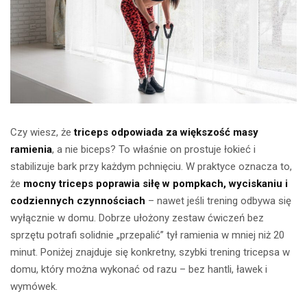
Czy wiesz, że
triceps odpowiada za większość masy
ramienia
, a nie biceps? To właśnie on prostuje łokieć i
stabilizuje bark przy każdym pchnięciu. W praktyce oznacza to,
że
mocny triceps poprawia siłę w pompkach, wyciskaniu i
codziennych czynnościach
– nawet jeśli trening odbywa się
wyłącznie w domu. Dobrze ułożony zestaw ćwiczeń bez
sprzętu potrafi solidnie „przepalić” tył ramienia w mniej niż 20
minut. Poniżej znajduje się konkretny, szybki trening tricepsa w
domu, który można wykonać od razu – bez hantli, ławek i
wymówek.