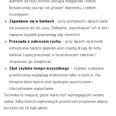
diament od razu mocno obciąża nadgarstki i łokcie.
Bezpieczniej zacząć od „prawie” diamentu, z lekkim
rozstawem.
Zapadanie się w barkach
– przy pompkach i dipach barki
nie powinny iść do uszu. Delikatne „zepchnięcie” ich w dół i
napięcie łopatek poprawiają siłę i komfort.
Przesada z zakresem ruchu
– przy dipach na krześle
schodzenie bardzo głęboko jest częstą drogą do bólu
barków. Lepiej pracować w bezbolesnym zakresie i
stopniowo go zwiększać.
Zbyt szybkie tempo wszystkiego
– szybkie, szarpane
powtórzenia wyglądają efektownie tylko w lustrze. Dla
tricepsa dużo lepsze jest spokojne opuszczanie i
zdecydowane wypychanie.
Technika to miejsce, gdzie warto być wymagającym wobec
siebie. Kilka dobrze wykonanych powtórzeń przyniesie więcej
korzyści niż 20 byle jakich.