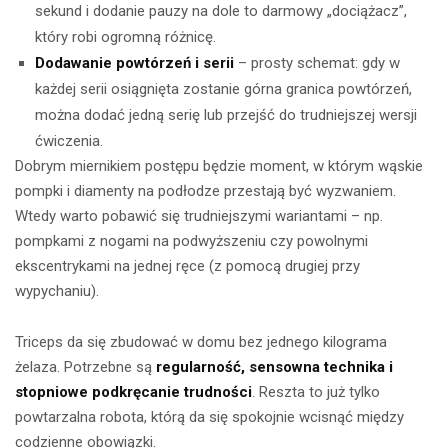
sekund i dodanie pauzy na dole to darmowy „dociążacz”,
który robi ogromną różnicę.
Dodawanie powtórzeń i serii
– prosty schemat: gdy w
każdej serii osiągnięta zostanie górna granica powtórzeń,
można dodać jedną serię lub przejść do trudniejszej wersji
ćwiczenia.
Dobrym miernikiem postępu będzie moment, w którym wąskie
pompki i diamenty na podłodze przestają być wyzwaniem.
Wtedy warto pobawić się trudniejszymi wariantami – np.
pompkami z nogami na podwyższeniu czy powolnymi
ekscentrykami na jednej ręce (z pomocą drugiej przy
wypychaniu).
Triceps da się zbudować w domu bez jednego kilograma
żelaza. Potrzebne są
regularność, sensowna technika i
stopniowe podkręcanie trudności
. Reszta to już tylko
powtarzalna robota, którą da się spokojnie wcisnąć między
codzienne obowiązki.