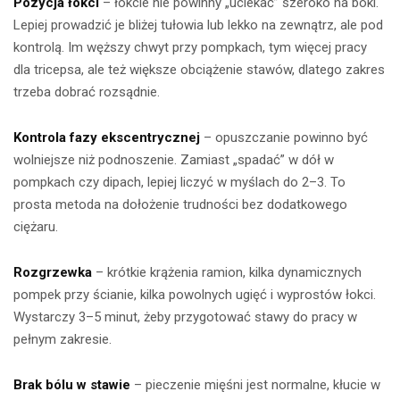
Pozycja łokci
– łokcie nie powinny „uciekać” szeroko na boki.
Lepiej prowadzić je bliżej tułowia lub lekko na zewnątrz, ale pod
kontrolą. Im węższy chwyt przy pompkach, tym więcej pracy
dla tricepsa, ale też większe obciążenie stawów, dlatego zakres
trzeba dobrać rozsądnie.
Kontrola fazy ekscentrycznej
– opuszczanie powinno być
wolniejsze niż podnoszenie. Zamiast „spadać” w dół w
pompkach czy dipach, lepiej liczyć w myślach do 2–3. To
prosta metoda na dołożenie trudności bez dodatkowego
ciężaru.
Rozgrzewka
– krótkie krążenia ramion, kilka dynamicznych
pompek przy ścianie, kilka powolnych ugięć i wyprostów łokci.
Wystarczy 3–5 minut, żeby przygotować stawy do pracy w
pełnym zakresie.
Brak bólu w stawie
– pieczenie mięśni jest normalne, kłucie w