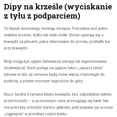
Dipy na krześle (wyciskanie
z tyłu z podparciem)
To klasyk domowego treningu tricepsa. Potrzebne jest jedno
stabilne krzesło, łóżko lub niski stolik. Dłonie opierają się o
krawędź za plecami, palce skierowane do przodu, pośladki tuż
przy krawędzi.
Nogi mogą być ugięte (łatwiejsza wersja) lub wyprostowane
(trudniejsza). Ruch polega na ugięciu łokci i „opuszczeniu”
tułowia w dół, aż ramiona będą mniej więcej równoległe do
podłoża, a potem mocnym wyproście do góry.
Klucz: biodra trzymane blisko krawędzi, bez odjeżdżania daleko
przed krzesło – w przeciwnym razie przeciążają się barki. Nie
ma potrzeby schodzić bardzo głęboko, jeśli pojawia się uczucie
„ciągnięcia” w przedniej części barku.