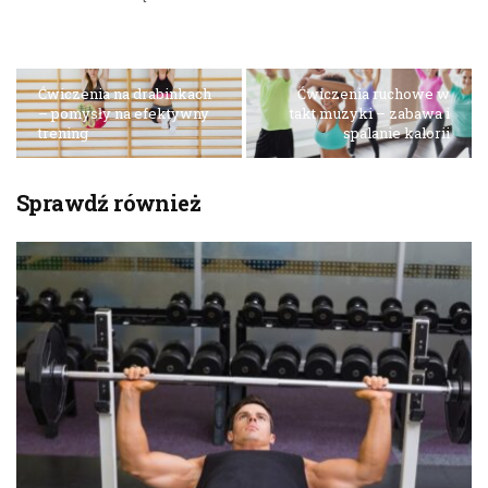
Ćwiczenia na drabinkach
Ćwiczenia ruchowe w
– pomysły na efektywny
takt muzyki – zabawa i
trening
spalanie kalorii
Sprawdź również