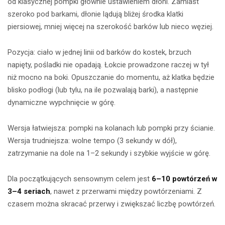
od klasycznej pompki głównie ustawieniem dłoni. Zamiast
szeroko pod barkami, dłonie lądują bliżej środka klatki
piersiowej, mniej więcej na szerokość barków lub nieco węziej.
Pozycja: ciało w jednej linii od barków do kostek, brzuch
napięty, pośladki nie opadają. Łokcie prowadzone raczej w tył
niż mocno na boki. Opuszczanie do momentu, aż klatka będzie
blisko podłogi (lub tylu, na ile pozwalają barki), a następnie
dynamiczne wypchnięcie w górę.
Wersja łatwiejsza: pompki na kolanach lub pompki przy ścianie.
Wersja trudniejsza: wolne tempo (3 sekundy w dół),
zatrzymanie na dole na 1–2 sekundy i szybkie wyjście w górę.
Dla początkujących sensownym celem jest
6–10 powtórzeń w
3–4 seriach
, nawet z przerwami między powtórzeniami. Z
czasem można skracać przerwy i zwiększać liczbę powtórzeń.