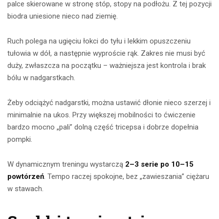
palce skierowane w stronę stóp, stopy na podłożu. Z tej pozycji
biodra uniesione nieco nad ziemię.
Ruch polega na ugięciu łokci do tyłu i lekkim opuszczeniu
tułowia w dół, a następnie wyproście rąk. Zakres nie musi być
duży, zwłaszcza na początku – ważniejsza jest kontrola i brak
bólu w nadgarstkach.
Żeby odciążyć nadgarstki, można ustawić dłonie nieco szerzej i
minimalnie na ukos. Przy większej mobilności to ćwiczenie
bardzo mocno „pali” dolną część tricepsa i dobrze dopełnia
pompki.
W dynamicznym treningu wystarczą
2–3 serie po 10–15
powtórzeń
. Tempo raczej spokojne, bez „zawieszania” ciężaru
w stawach.