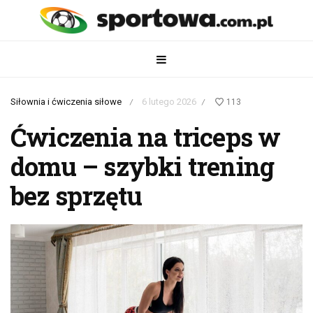
Siłownia i ćwiczenia siłowe
6 lutego 2026
113
/
/
Ćwiczenia na triceps w
domu – szybki trening
bez sprzętu