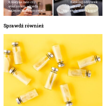
Kreatyna rano czy
Ranking odżywek
wieczorem – kiedy
białkowych – które
najlepiej ją przyjmować?
naprawdę warto kupić?
Sprawdź również