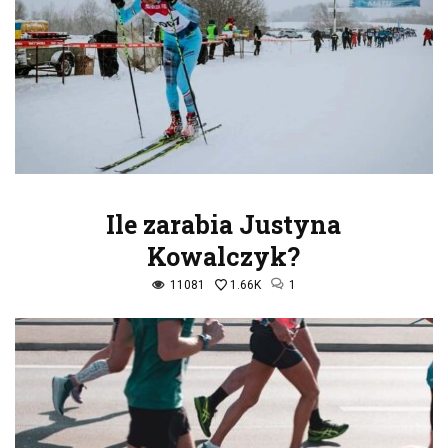
Ile zarabia Justyna
Kowalczyk?
11081
1.66K
1