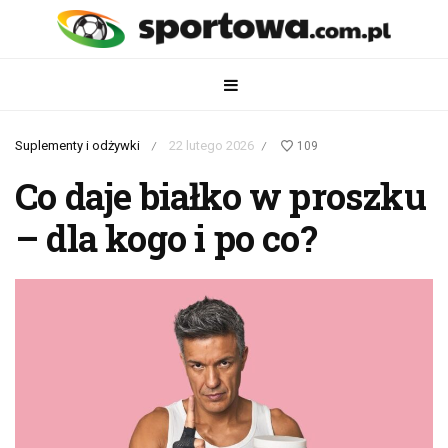
Suplementy i odżywki
22 lutego 2026
109
/
/
Co daje białko w proszku
– dla kogo i po co?