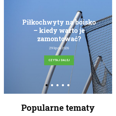
Piłkochwyty na boisko
– kiedy warto je
zamontować?
29 lipca 2026
CZYTAJ DALEJ
Popularne tematy