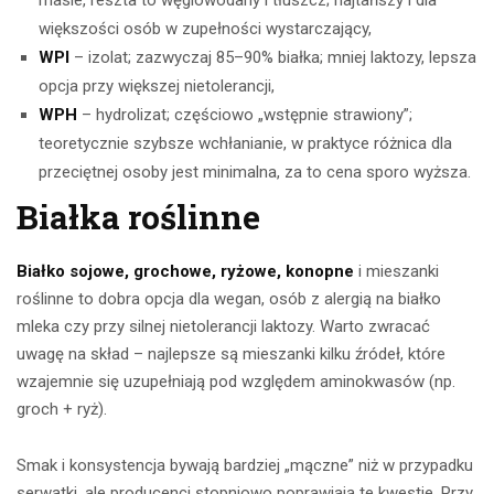
masie, reszta to węglowodany i tłuszcz; najtańszy i dla
większości osób w zupełności wystarczający,
WPI
– izolat; zazwyczaj 85–90% białka; mniej laktozy, lepsza
opcja przy większej nietolerancji,
WPH
– hydrolizat; częściowo „wstępnie strawiony”;
teoretycznie szybsze wchłanianie, w praktyce różnica dla
przeciętnej osoby jest minimalna, za to cena sporo wyższa.
Białka roślinne
Białko sojowe, grochowe, ryżowe, konopne
i mieszanki
roślinne to dobra opcja dla wegan, osób z alergią na białko
mleka czy przy silnej nietolerancji laktozy. Warto zwracać
uwagę na skład – najlepsze są mieszanki kilku źródeł, które
wzajemnie się uzupełniają pod względem aminokwasów (np.
groch + ryż).
Smak i konsystencja bywają bardziej „mączne” niż w przypadku
serwatki, ale producenci stopniowo poprawiają te kwestie. Przy