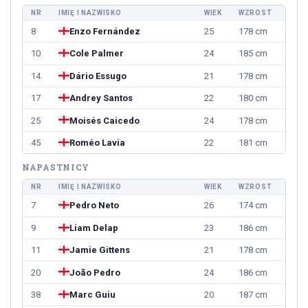
NR
IMIĘ I NAZWISKO
WIEK
WZROST
8
Enzo Fernández
25
178 cm
10
Cole Palmer
24
185 cm
14
Dário Essugo
21
178 cm
17
Andrey Santos
22
180 cm
25
Moisés Caicedo
24
178 cm
45
Roméo Lavia
22
181 cm
NAPASTNICY
NR
IMIĘ I NAZWISKO
WIEK
WZROST
7
Pedro Neto
26
174 cm
9
Liam Delap
23
186 cm
11
Jamie Gittens
21
178 cm
20
João Pedro
24
186 cm
38
Marc Guiu
20
187 cm