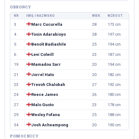
OBROŃCY
NR
IMIĘ I NAZWISKO
WIEK
WZROST
3
Marc Cucurella
28
173 cm
4
Tosin Adarabioyo
28
197 cm
5
Benoît Badiashile
25
194 cm
6
Levi Colwill
23
187 cm
19
Mamadou Sarr
20
194 cm
21
Jorrel Hato
20
182 cm
23
Trevoh Chalobah
27
192 cm
24
Reece James
26
180 cm
27
Malo Gusto
23
178 cm
29
Wesley Fofana
25
188 cm
34
Josh Acheampong
20
190 cm
POMOCNICY