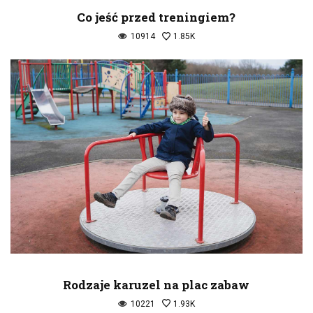
Co jeść przed treningiem?
10914
1.85K
Rodzaje karuzel na plac zabaw
10221
1.93K