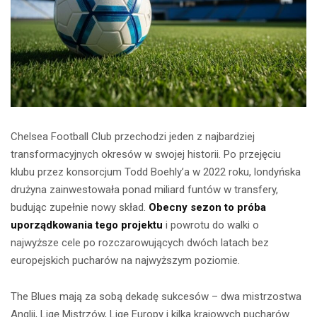
Chelsea Football Club przechodzi jeden z najbardziej
transformacyjnych okresów w swojej historii. Po przejęciu
klubu przez konsorcjum Todd Boehly’a w 2022 roku, londyńska
drużyna zainwestowała ponad miliard funtów w transfery,
budując zupełnie nowy skład.
Obecny sezon to próba
uporządkowania tego projektu
i powrotu do walki o
najwyższe cele po rozczarowujących dwóch latach bez
europejskich pucharów na najwyższym poziomie.
The Blues mają za sobą dekadę sukcesów – dwa mistrzostwa
Anglii, Ligę Mistrzów, Ligę Europy i kilka krajowych pucharów.