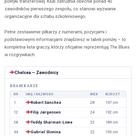
polityki transferowej. Klub zatrudnia obecnie ponad 40
zawodników pierwszego zespołu, co stanowi wyzwanie
organizacyjne dla sztabu szkoleniowego.
Pełne zestawienie piłkarzy z numerami, pozycjami i
podstawowymi informacjami znajdziesz w tabeli poniżej – to
kompletna lista graczy, którzy oficjalnie reprezentują The Blues
w rozgrywkach.
Chelsea — Zawodnicy
BRAMKARZE
NR
IMIĘ I NAZWISKO
WIEK
WZROST
1
Robert Sánchez
28
197 cm
12
Filip Jørgensen
24
192 cm
28
Teddy Sharman-Lowe
23
189 cm
44
Gabriel Slonina
22
193 cm