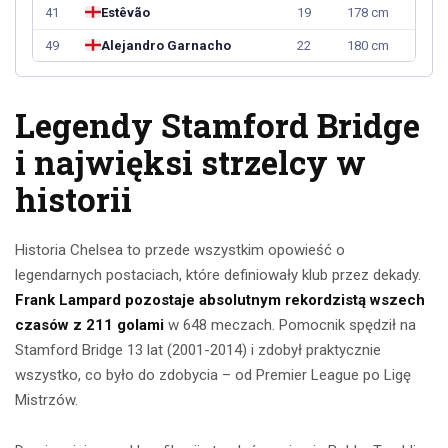
41
Estêvão
19
178 cm
49
Alejandro Garnacho
22
180 cm
Legendy Stamford Bridge
i najwięksi strzelcy w
historii
Historia Chelsea to przede wszystkim opowieść o
legendarnych postaciach, które definiowały klub przez dekady.
Frank Lampard pozostaje absolutnym rekordzistą wszech
czasów z 211 golami
w 648 meczach. Pomocnik spędził na
Stamford Bridge 13 lat (2001-2014) i zdobył praktycznie
wszystko, co było do zdobycia – od Premier League po Ligę
Mistrzów.