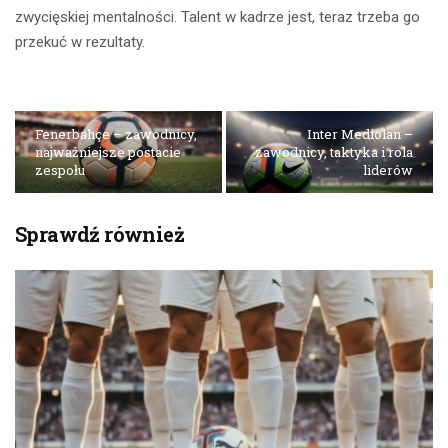
zwycięskiej mentalności. Talent w kadrze jest, teraz trzeba go
przekuć w rezultaty.
Fenerbahçe – zawodnicy,
Inter Mediolan –
najważniejsze postacie
zawodnicy, taktyka i rola
zespołu
liderów
Sprawdź również