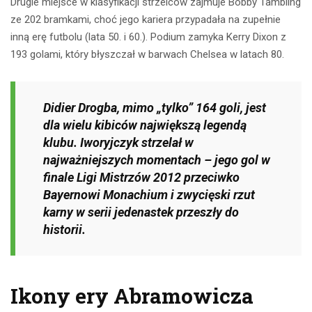
Drugie miejsce w klasyfikacji strzelców zajmuje Bobby Tambling
ze 202 bramkami, choć jego kariera przypadała na zupełnie
inną erę futbolu (lata 50. i 60.). Podium zamyka Kerry Dixon z
193 golami, który błyszczał w barwach Chelsea w latach 80.
Didier Drogba, mimo „tylko” 164 goli, jest
dla wielu kibiców największą legendą
klubu. Iworyjczyk strzelał w
najważniejszych momentach – jego gol w
finale Ligi Mistrzów 2012 przeciwko
Bayernowi Monachium i zwycięski rzut
karny w serii jedenastek przeszły do
historii.
Ikony ery Abramowicza