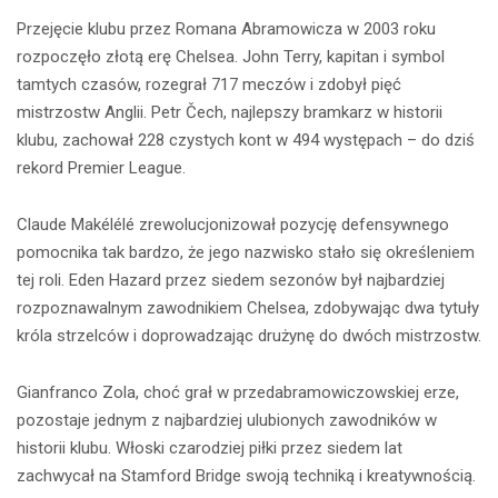
Przejęcie klubu przez Romana Abramowicza w 2003 roku
rozpoczęło złotą erę Chelsea. John Terry, kapitan i symbol
tamtych czasów, rozegrał 717 meczów i zdobył pięć
mistrzostw Anglii. Petr Čech, najlepszy bramkarz w historii
klubu, zachował 228 czystych kont w 494 występach – do dziś
rekord Premier League.
Claude Makélélé zrewolucjonizował pozycję defensywnego
pomocnika tak bardzo, że jego nazwisko stało się określeniem
tej roli. Eden Hazard przez siedem sezonów był najbardziej
rozpoznawalnym zawodnikiem Chelsea, zdobywając dwa tytuły
króla strzelców i doprowadzając drużynę do dwóch mistrzostw.
Gianfranco Zola, choć grał w przedabramowiczowskiej erze,
pozostaje jednym z najbardziej ulubionych zawodników w
historii klubu. Włoski czarodziej piłki przez siedem lat
zachwycał na Stamford Bridge swoją techniką i kreatywnością.