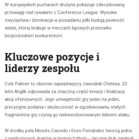
W europejskich pucharach drużyna pokazuje zdecydowaną
przewagę nad rywalami z Conference League. Wysokie
zwycięstwa i dominacja w posiadaniu piłki budują pewność
siebie, której brakuje w meczach ligowych przeciwko
bezpośrednim konkurentom.
Kluczowe pozycje i
liderzy zespołu
Cole Palmer to obecnie najważniejszy zawodnik Chelsea. 22-
letni Anglik odpowiada za znaczną część kreacji i finalizacji
akcji ofensywnych. Jego umiejętność gry jeden na jeden,
precyzyjne podania i skuteczność w egzekwowaniu stałych
fragmentów gry czynią go niekwestionowanym liderem ataku.
W środku pola Moisés Caicedo i Enzo Fernández tworzą jedno
z najdroższych duetów w historii futbolu – łącznie klub zapłacił