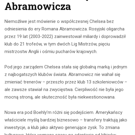
Abramowicza
Niemożliwe jest mówienie o współczesnej Chelsea bez
odniesienia do ery Romana Abramowicza. Rosyjski oligarcha
przez 19 lat (2003-2022) zainwestował miliardy i doprowadził
klub do 21 trofeów, w tym dwóch Lig Mistrzów, pięciu
mistrzostw Anglii i ośmiu pucharów krajowych.
Pod jego zarządem Chelsea stała się globalną marką i jednym
z najbogatszych klubów świata. Abramowicz nie wahał się
zmieniać trenerów – przeszło przez klub 13 szkoleniowców –
ale zawsze stawiał na zwycięstwa. Cierpliwość nie była jego
mocną stroną, ale skuteczność była niekwestionowana.
Nowa era pod Boehly’m różni się podejściem. Amerykańscy
właściciele myślą bardziej biznesowo – transfery traktują jako
inwestycje, a klub jako aktywo generujące zysk. To zmiana