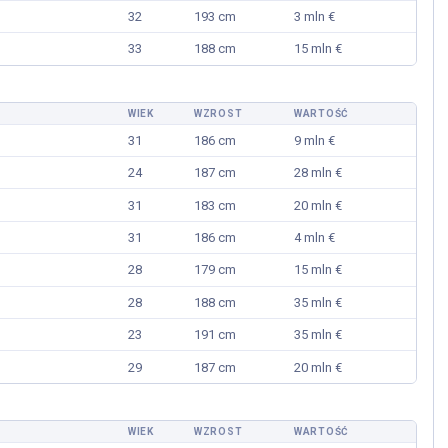
CZYTAJ DALEJ
32
193 cm
3 mln €
 DALEJ
33
188 cm
15 mln €
WIEK
WZROST
WARTOŚĆ
31
186 cm
9 mln €
24
187 cm
28 mln €
31
183 cm
20 mln €
31
186 cm
4 mln €
28
179 cm
15 mln €
28
188 cm
35 mln €
23
191 cm
35 mln €
29
187 cm
20 mln €
WIEK
WZROST
WARTOŚĆ