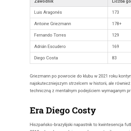
Zawodnik
Liczba go
Luis Aragonés
173
Antoine Griezmann
178+
Fernando Torres
129
Adrián Escudero
169
Diego Costa
83
Griezmann po powrocie do klubu w 2021 roku kontynu
najskuteczniejszym strzelcem w historii, ale równ
techniczną z mentalnym podejściem wymaganym prz
Era Diego Costy
Hiszpańsko-brazylijski napastnik to kwintesencja f