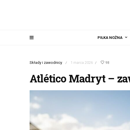
PIŁKA NOŻNA
Składy i zawodnicy
1 marca 2026
98
/
/
Atlético Madryt – z