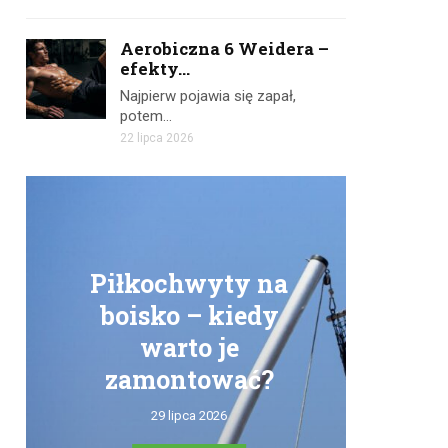
Aerobiczna 6 Weidera –
efekty...
Najpierw pojawia się zapał,
potem…
22 lipca 2026
Piłkochwyty na
boisko – kiedy
warto je
zamontować?
tr
29 lipca 2026