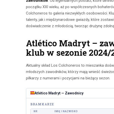
zawodników
. Od legendarnych postaci, które defini
początku XXI wieku, aż po współczesnych bohateró
Colchoneros to galeria niezwykłych osobowości. Kl
talenty, jak i międzynarodowe gwiazdy, które zostawia
doświadczenie z młodością, tworząc drużynę zdolną
Atlético Madryt – za
klub w sezonie 2024/
Aktualny skład Los Colchoneros to mieszanka doświ
Ćwicze
Ćwiczenia z
młodszych zawodników, którzy mają wnieść świeżość
mięśnie 
piłkarzy z numerami i pozycjami na bieżący sezon.
taśmami –
brzucha 
skuteczny
popr
Atlético Madryt — Zawodnicy
trening w domu
wykon
BRAMKARZE
23 lipca 2026
23 lip
NR
IMIĘ I NAZWISKO