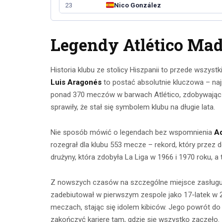
23
Nico González
Legendy Atlético Mad
Historia klubu ze stolicy Hiszpanii to przede wszystk
Luis Aragonés
to postać absolutnie kluczowa – najp
ponad 370 meczów w barwach Atlético, zdobywając 1
sprawiły, że stał się symbolem klubu na długie lata.
Nie sposób mówić o legendach bez wspomnienia
Ad
rozegrał dla klubu 553 mecze – rekord, który przez 
drużyny, która zdobyła La Liga w 1966 i 1970 roku
Z nowszych czasów na szczególne miejsce zasług
zadebiutował w pierwszym zespole jako 17-latek w 20
meczach, stając się idolem kibiców. Jego powrót do
zakończyć karierę tam, gdzie się wszystko zaczęło.