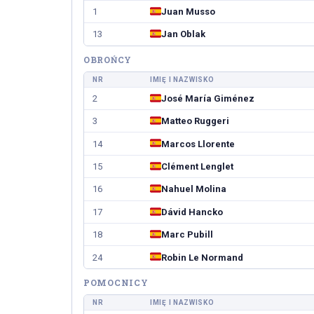
CZYTAJ DALEJ
1
Juan Musso
CZYTAJ
13
Jan Oblak
OBROŃCY
NR
IMIĘ I NAZWISKO
2
José María Giménez
3
Matteo Ruggeri
14
Marcos Llorente
15
Clément Lenglet
16
Nahuel Molina
17
Dávid Hancko
18
Marc Pubill
24
Robin Le Normand
POMOCNICY
NR
IMIĘ I NAZWISKO