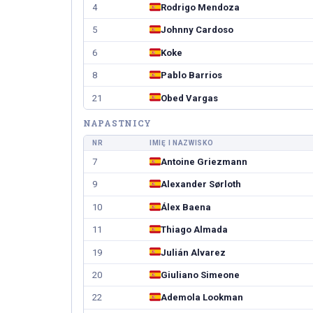
4
Rodrigo Mendoza
5
Johnny Cardoso
6
Koke
8
Pablo Barrios
21
Obed Vargas
NAPASTNICY
NR
IMIĘ I NAZWISKO
7
Antoine Griezmann
9
Alexander Sørloth
10
Álex Baena
11
Thiago Almada
19
Julián Alvarez
20
Giuliano Simeone
22
Ademola Lookman