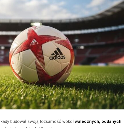
z dekady budował swoją tożsamość wokół
walecznych, oddanych