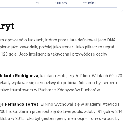
28
180 cm
22 mln €
ryt
im opowieść o ludziach, którzy przez lata definiowali jego DNA.
ierw jako zawodnik, później jako trener. Jako piłkarz rozegrał
23 gole. Jego inteligencja taktyczna i przywódcze cechy
elardo Rodrígueza
, kapitana złotej ery Atlético. W latach 60. i 70.
dekady wydawał się niemożliwy do pobicia. Adelardo był sercem
, a także triumfowała w Pucharze Zdobywców Pucharów.
uje
Fernando Torres
. El Niño wychował się w akademii Atlético i
01 roku. Zanim przeniósł się do Liverpoolu, zdobył 91 goli w 244
 klubu w 2015 roku był gestem pełnym emocji – Torres wrócił, by