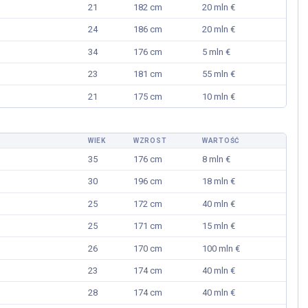
21
182 cm
20 mln €
24
186 cm
20 mln €
34
176 cm
5 mln €
23
181 cm
55 mln €
21
175 cm
10 mln €
WIEK
WZROST
WARTOŚĆ
35
176 cm
8 mln €
30
196 cm
18 mln €
25
172 cm
40 mln €
25
171 cm
15 mln €
26
170 cm
100 mln €
23
174 cm
40 mln €
28
174 cm
40 mln €