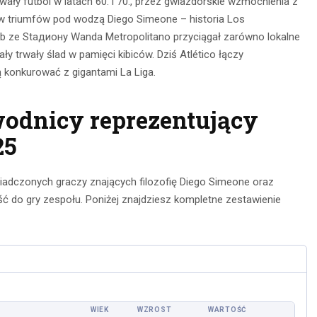
owały futbol w latach 60. i 70., przez gwiazdorskie wzmocnienia z
w triumfów pod wodzą Diego Simeone – historia Los
ub ze Stадиону Wanda Metropolitano przyciągał zarówno lokalne
ły trwały ślad w pamięci kibiców. Dziś Atlético łączy
 konkurować z gigantami La Liga.
wodnicy reprezentujący
25
adczonych graczy znających filozofię Diego Simeone oraz
nia na
Obserwacja po
 do gry zespołu. Poniżej znajdziesz kompletne zestawienie
głębokie
zmroku: jak
– jak je
wybrać idealną
awnie
lornetkę w teren?
ywać?
22 lipca 2026
ca 2026
WIEK
WZROST
WARTOŚĆ