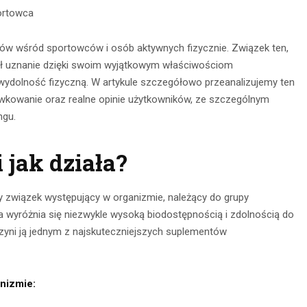
portowca
tów wśród sportowców i osób aktywnych fizycznie. Związek ten,
obył uznanie dzięki swoim wyjątkowym właściwościom
ydolność fizyczną. W artykule szczegółowo przeanalizujemy ten
wkowanie oraz realne opinie użytkowników, ze szczególnym
ngu.
 jak działa?
nia na
Obserwacja po
ny związek występujący w organizmie, należący do grupy
głębokie
zmroku: jak
ra wyróżnia się niezwykle wysoką biodostępnością i zdolnością do
– jak je
zyni ją jednym z najskuteczniejszych suplementów
wybrać idealną
awnie
lornetkę w teren?
ywać?
anizmie:
22 lipca 2026
ca 2026