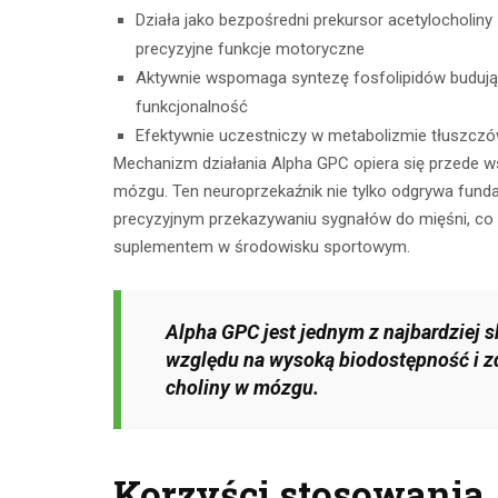
CZYTAJ DALEJ
Działa jako bezpośredni prekursor acetylocholiny
CZYTAJ
precyzyjne funkcje motoryczne
Aktywnie wspomaga syntezę fosfolipidów budując
funkcjonalność
Efektywnie uczestniczy w metabolizmie tłuszczó
Mechanizm działania Alpha GPC opiera się przede w
mózgu. Ten neuroprzekaźnik nie tylko odgrywa fund
precyzyjnym przekazywaniu sygnałów do mięśni, co
suplementem w środowisku sportowym.
Alpha GPC jest jednym z najbardziej
względu na wysoką biodostępność i 
choliny w mózgu.
Korzyści stosowania 