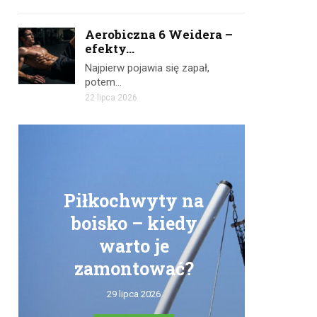
Aerobiczna 6 Weidera –
efekty...
Najpierw pojawia się zapał,
potem…
22 lipca 2026
Piłkochwyty na
boisko – kiedy
warto je
zamontować?
tr
29 lipca 2026