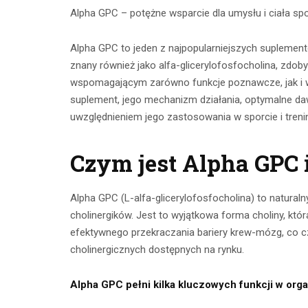
Alpha GPC – potężne wsparcie dla umysłu i ciała s
Alpha GPC to jeden z najpopularniejszych suplemen
znany również jako alfa-glicerylofosfocholina, zd
wspomagającym zarówno funkcje poznawcze, jak i w
suplement, jego mechanizm działania, optymalne da
uwzględnieniem jego zastosowania w sporcie i treni
Czym jest Alpha GPC i
Ćwicze
Ćwiczenia z
Alpha GPC (L-alfa-glicerylofosfocholina) to natural
mięśnie 
taśmami –
cholinergików. Jest to wyjątkowa forma choliny, któ
brzucha 
efektywnego przekraczania bariery krew-mózg, co c
skuteczny
popr
cholinergicznych dostępnych na rynku.
trening w domu
wykon
Alpha GPC pełni kilka kluczowych funkcji w org
23 lipca 2026
23 lip