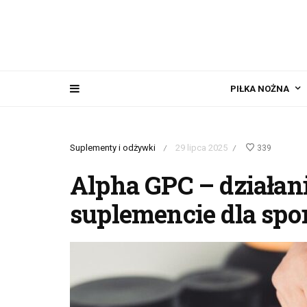
PIŁKA NOŻNA
Suplementy i odżywki
29 lipca 2025
339
/
/
Alpha GPC – działani
suplemencie dla sp