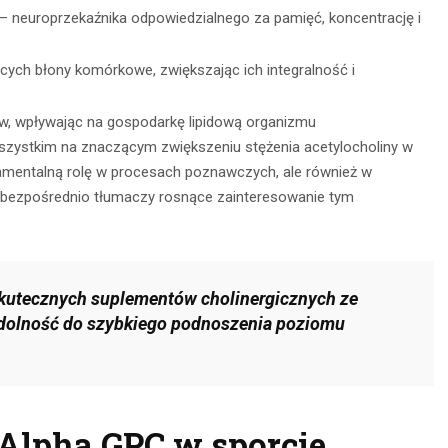
CZYTAJ DALEJ
 – neuroprzekaźnika odpowiedzialnego za pamięć, koncentrację i
 DALEJ
ych błony komórkowe, zwiększając ich integralność i
w, wpływając na gospodarkę lipidową organizmu
szystkim na znaczącym zwiększeniu stężenia acetylocholiny w
amentalną rolę w procesach poznawczych, ale również w
 bezpośrednio tłumaczy rosnące zainteresowanie tym
 skutecznych suplementów cholinergicznych ze
zdolność do szybkiego podnoszenia poziomu
Alpha GPC w sporcie